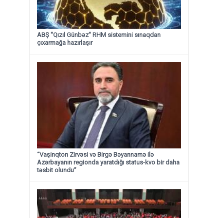
ABŞ "Qızıl Günbəz" RHM sistemini sınaqdan
çıxarmağa hazırlaşır
“Vaşinqton Zirvəsi və Birgə Bəyannamə ilə
Azərbayanın regionda yaratdığı status-kvo bir daha
təsbit olundu”