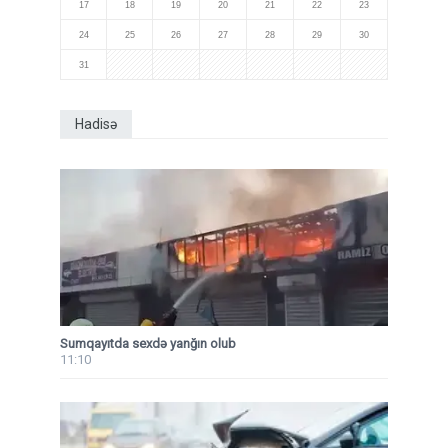
17
18
19
20
21
22
23
24
25
26
27
28
29
30
31
Hadisə
Sumqayıtda sexdə yanğın olub
11:10