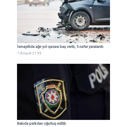
İsmayıllıda ağır yol qəzası baş verib, 5 nəfər yaralanıb
7 Avqust 21:39
Bakıda parkdan oğurluq edilib