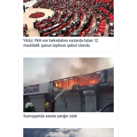
Yıldız: PKK-nın tərksilahını nəzərdə tutan 12
maddəlik qanun layihəsi qəbul olundu ​​​​​​​
Sumqayıtda sexdə yanğın olub