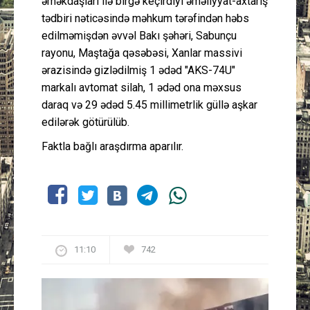
əməkdaşları ilə birgə keçirdiyi əməliyyat-axtarış
tədbiri nəticəsində məhkum tərəfindən həbs
edilməmişdən əvvəl Bakı şəhəri, Sabunçu
rayonu, Maştağa qəsəbəsi, Xanlar massivi
ərazisində gizlədilmiş 1 ədəd "AKS-74U"
markalı avtomat silah, 1 ədəd ona məxsus
daraq və 29 ədəd 5.45 millimetrlik güllə aşkar
edilərək götürülüb.
Faktla bağlı araşdırma aparılır.
11:10
742