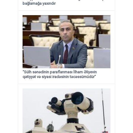
bağlamağa yaxındır
“Sülh sənədinin paraflanması İlham Əliyevin
qətiyyət və siyasi iradəsinin təcəssümüdür”