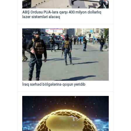
ABŞ Ordusu PUA-lara qarşı 400 milyon dollarlıq
lazer sistemləri alacaq
İraq sərhəd bölgələrinə qoşun yeridib