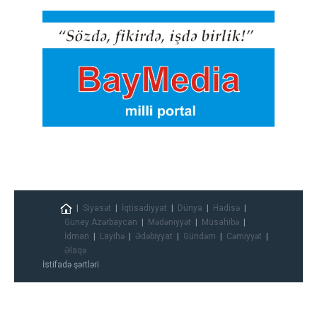
Siyasət
İqtisadiyyat
Dünya
Hadisə
Güney Azərbaycan
Mədəniyyət
Müsahibə
İdman
Layihə
Ədəbiyyat
Gündəm
Cəmiyyət
Əlaqə
İstifadə şərtləri