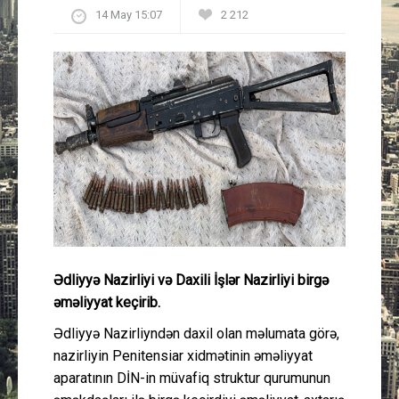
14 May 15:07
2 212
Güney Azərbaycan
Mədəniyyət
Müsahibə
İdman
Layihə
Gündəm
Ədliyyə Nazirliyi və Daxili İşlər Nazirliyi birgə
Cəmiyyət
əməliyyat keçirib.
Ədliyyə Nazirliyndən daxil olan məlumata görə,
Peşə etikası
nazirliyin Penitensiar xidmətinin əməliyyat
aparatının DİN-in müvafiq struktur qurumunun
Əlaqə