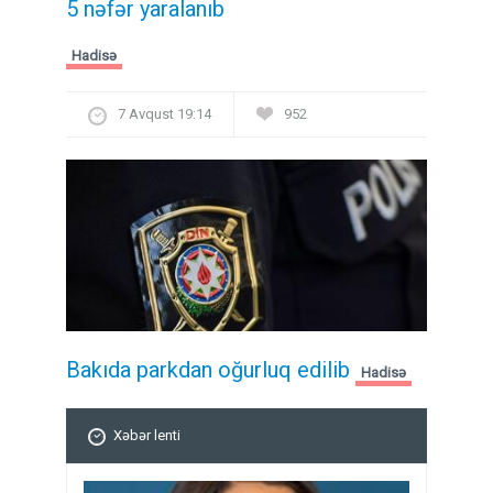
5 nəfər yaralanıb
Hadisə
7 Avqust 19:14
952
Bakıda parkdan oğurluq edilib
Hadisə
Xəbər lenti