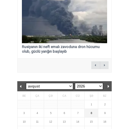
Rusiyanın iki neft emalı zavoduna dron hücumu
olub, güclü yanğın başlayıb
BE
ÇA
ÇƏ
CA
CÜ
ŞƏ
BZ
1
2
3
4
5
6
7
8
9
10
11
12
13
14
15
16