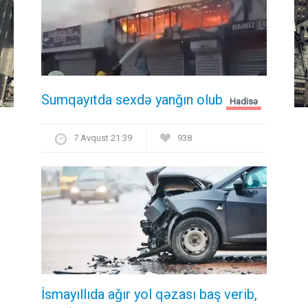
Sumqayıtda sexdə yanğın olub
Hadisə
7 Avqust 21:39
938
İsmayıllıda ağır yol qəzası baş verib,