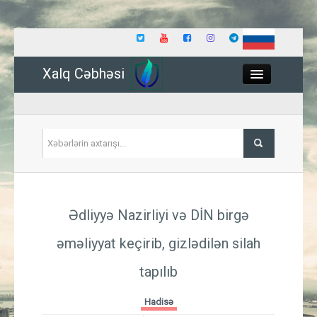
Xalq Cəbhəsi
Close
Siyasət
Ədliyyə Nazirliyi və DİN birgə
İqtisadiyyat
əməliyyat keçirib, gizlədilən silah
Dünya
tapılıb
Hadisə
Hadisə