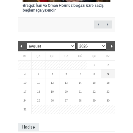
Əraqçi: İran və Oman Hörmüz boğazı üzrə saziş
bağlamağa yaxındır
BE
ÇA
ÇƏ
CA
CÜ
ŞƏ
BZ
1
2
3
4
5
6
7
8
9
10
11
12
13
14
15
16
17
18
19
20
21
22
23
24
25
26
27
28
29
30
31
Hadisə