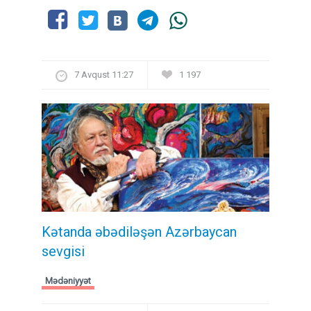
7 Avqust 11:27
1 197
Kətanda əbədiləşən Azərbaycan
sevgisi
Mədəniyyət