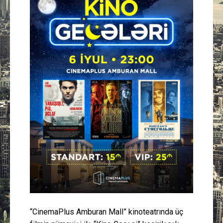
Güney Azərbaycan
Mədəniyyət
Müsahibə
İdman
Layihə
Gündəm
Cəmiyyət
Peşə etikası
“CinemaPlus Amburan Mall” kinoteatrında üç
Əlaqə