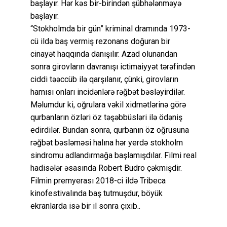
başlayır. Hər kəs bir-birindən şübhələnməyə
başlayır.
“Stokholmda bir gün” kriminal dramında 1973-
cü ildə baş vermiş rezonans doğuran bir
cinayət haqqında danışılır. Azad olunandan
sonra girovların davranışı ictimaiyyət tərəfindən
ciddi təəccüb ilə qarşılanır, çünki, girovların
hamısı onları incidənlərə rəğbət bəsləyirdilər.
Məlumdur ki, oğrulara vəkil xidmətlərinə görə
qurbanların özləri öz təşəbbüsləri ilə ödəniş
edirdilər. Bundan sonra, qurbanın öz oğrusuna
rəğbət bəsləməsi halına hər yerdə stokholm
sindromu adlandırmağa başlamışdılar. Filmi real
hadisələr əsasında Robert Budro çəkmişdir.
Filmin premyerası 2018-ci ildə Tribeca
kinofestivalında baş tutmuşdur, böyük
ekranlarda isə bir il sonra çıxıb..