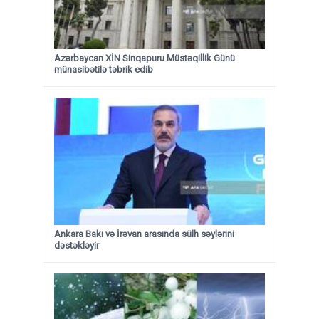
Azərbaycan XİN Sinqapuru Müstəqillik Günü
münasibətilə təbrik edib
Ankara Bakı və İrəvan arasında sülh səylərini
dəstəkləyir