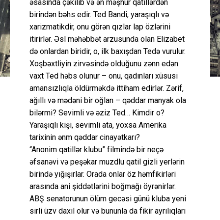
əsasında çəkilib və ən məşhur qatillərdən
birindən bəhs edir. Ted Bandi, yaraşıqlı və
xarizmatikdir, onu görən qızlar lap özlərini
itirirlər. Əsl məhəbbət arzusunda olan Elizabet
də onlardan biridir, o, ilk baxışdan Tedə vurulur.
Xoşbəxtliyin zirvəsində olduğunu zənn edən
vaxt Ted həbs olunur – onu, qadınları xüsusi
amansızlıqla öldürməkdə ittiham edirlər. Zərif,
ağıllı və mədəni bir oğlan – qəddar manyak ola
bilərmi? Sevimli və əziz Ted… Kimdir o?
Yaraşıqlı kişi, sevimli ata, yoxsa Amerika
tarixinin ənm qəddar cinayətkarı?
“Anonim qatillər klubu” filmində bir neçə
əfsanəvi və peşəkar muzdlu qatil gizli yerlərin
birində yığışırlar. Orada onlar öz həmfikirləri
arasında ani şiddətlərini boğmağı öyrənirlər.
ABŞ senatorunun ölüm gecəsi günü kluba yeni
sirli üzv daxil olur və bununla da fikir ayrılıqları