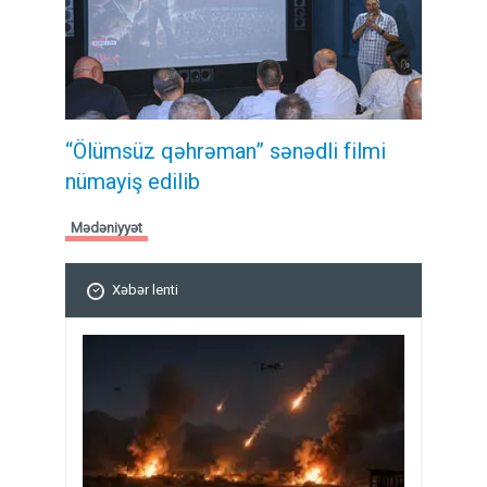
“Ölümsüz qəhrəman” sənədli filmi
nümayiş edilib
Mədəniyyət
Xəbər lenti