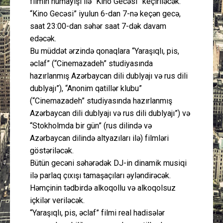
filmin nümayişi ilə “Kino Gecəsi” keçiriləcək.
“Kino Gecəsi” iyulun 6-dan 7-nə keçən gecə,
saat 23:00-dan səhər saat 7-dək davam
edəcək.
Bu müddət ərzində qonaqlara “Yaraşıqlı, pis,
əclaf” (“Cinemazadeh” studiyasında
hazırlanmış Azərbaycan dili dublyajı və rus dili
dublyajı”), “Anonim qatillər klubu”
(“Cinemazadeh” studiyasında hazırlanmış
Azərbaycan dili dublyajı və rus dili dublyajı”) və
“Stokholmda bir gün” (rus dilində və
Azərbaycan dilində altyazıları ilə) filmləri
göstəriləcək.
Bütün gecəni səhərədək DJ-in dinamik musiqi
ilə parlaq çıxışı tamaşaçıları əyləndirəcək.
Həmçinin tədbirdə alkoqollu və alkoqolsuz
içkilər veriləcək.
“Yaraşıqlı, pis, əclaf” filmi real hadisələr