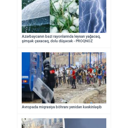
Azərbaycanın bəzi rayonlarında leysan yağacaq,
şimşək çaxacaq, dolu düşəcək - PROQNOZ
Avropada miqrasiya böhranı yenidən kəskinləşib