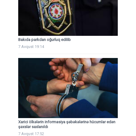
Bakıda parkdan oğurluq edilib
7 Avqust 19:14
Xarici ölkələrin informasiya şəbəkələrinə hücumlar edən
şəxslər saxlanıldı
7 Avqust 17:52