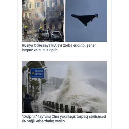
Rusiya Odessaya kütləvi zərbə endirib, şəhər
işıqsız və susuz qalıb
"Dolphin" tayfunu Çinə yaxınlaşır, torpaq sürüşməsi
ilə bağlı xəbərdarlıq verilib