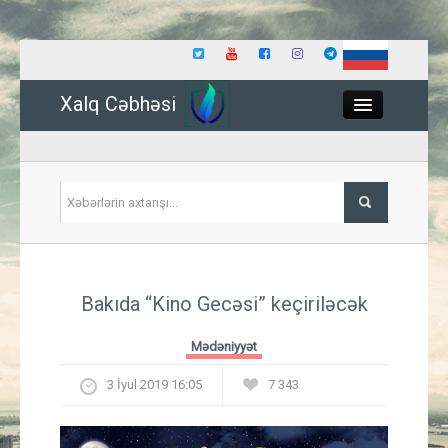
Xalq Cəbhəsi
Close
Siyasət
Bakıda “Kino Gecəsi” keçiriləcək
İqtisadiyyat
Mədəniyyət
Dünya
3 İyul 2019 16:05
7 343
Hadisə