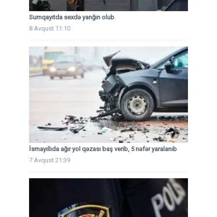
Sumqayıtda sexdə yanğın olub
8 Avqust 11:10
İsmayıllıda ağır yol qəzası baş verib, 5 nəfər yaralanıb
7 Avqust 21:39