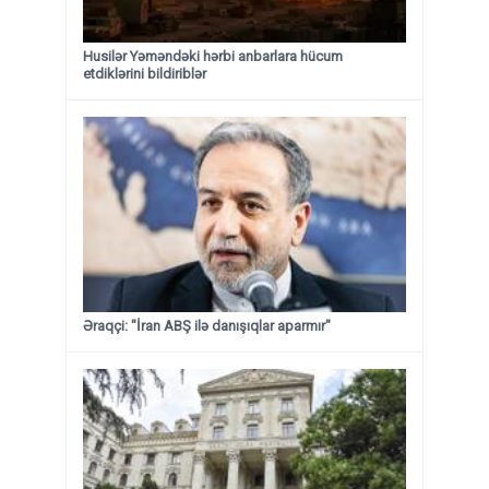
Husilər Yəməndəki hərbi anbarlara hücum
etdiklərini bildiriblər
Əraqçi: "İran ABŞ ilə danışıqlar aparmır"