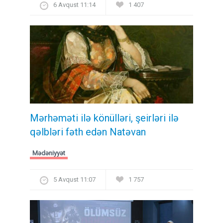
6 Avqust 11:14
1 407
Mərhəməti ilə könülləri, şeirləri ilə
qəlbləri fəth edən Natəvan
Mədəniyyət
5 Avqust 11:07
1 757