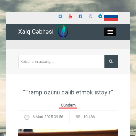
Xalq Cəbhəsi
Close
Siyasət
“Tramp özünü qalib etmək istəyir”
İqtisadiyyat
Gündəm
Dünya
6 Mart 2025 09:56
10 486
Hadisə