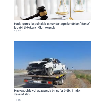
Hədə-qorxu ilə pul tələb etməkdə təqsirləndirilən "Bəniz"
ləqəbli tiktokerə hökm oxunub
18:20
Hacıqabulda yol qəzasında bir nəfər ölüb, 1 nəfər
xəsarət alıb
18:03