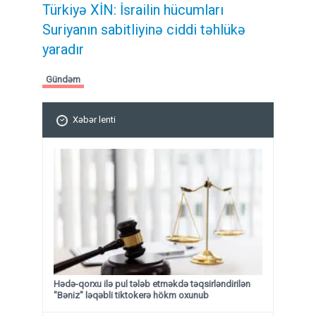
Türkiyə XİN: İsrailin hücumları
Suriyanın sabitliyinə ciddi təhlükə
yaradır
Gündəm
Xəbər lenti
Hədə-qorxu ilə pul tələb etməkdə təqsirləndirilən
"Bəniz" ləqəbli tiktokerə hökm oxunub