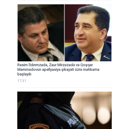
Rasim İldırımzadə, Zaur Mirzəzadə və Qoşqar
Məmmədovun apellyasiya şikayəti üzrə məhkəmə
başlayıb
17:31