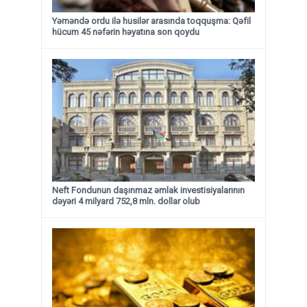
Yəməndə ordu ilə husilər arasında toqquşma: Qəfil
hücum 45 nəfərin həyatına son qoydu
Neft Fondunun daşınmaz əmlak investisiyalarının
dəyəri 4 milyard 752,8 mln. dollar olub