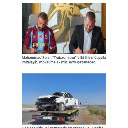
Məhəmməd Salah “Trabzonspor”la iki illik müqavilə
imzalayıb, mövsümə 17 mln. avro qazanacaq