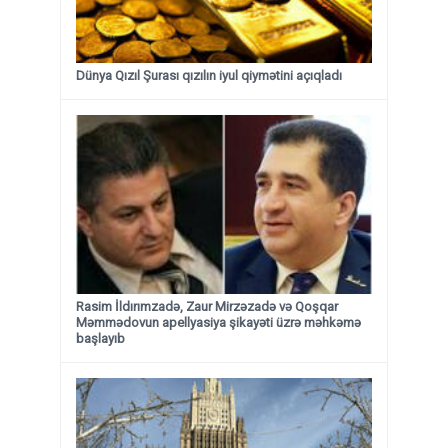
Dünya Qızıl Şurası qızılın iyul qiymətini açıqladı
Rasim İldırımzadə, Zaur Mirzəzadə və Qoşqar
Məmmədovun apellyasiya şikayəti üzrə məhkəmə
başlayıb