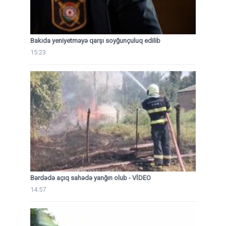
Bakıda yeniyetməyə qarşı soyğunçuluq edilib
15:23
Bərdədə açıq sahədə yanğın olub - VİDEO
14:57