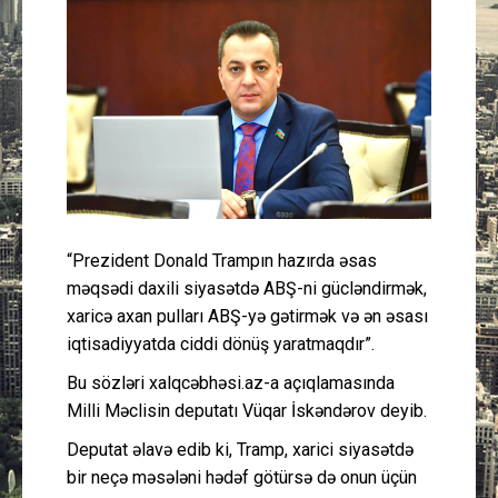
Güney Azərbaycan
Mədəniyyət
Müsahibə
İdman
Layihə
“Prezident Donald Trampın hazırda əsas
məqsədi daxili siyasətdə ABŞ-ni gücləndirmək,
Gündəm
xaricə axan pulları ABŞ-yə gətirmək və ən əsası
iqtisadiyyatda ciddi dönüş yaratmaqdır”.
Cəmiyyət
Bu sözləri xalqcəbhəsi.az-a açıqlamasında
Milli Məclisin deputatı Vüqar İskəndərov deyib.
Peşə etikası
Deputat əlavə edib ki, Tramp, xarici siyasətdə
bir neçə məsələni hədəf götürsə də onun üçün
Əlaqə