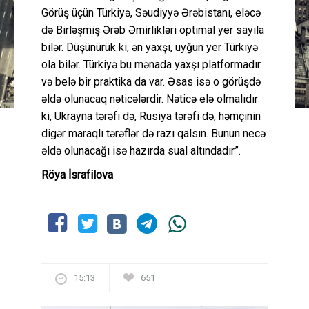
Görüş üçün Türkiyə, Səudiyyə Ərəbistanı, eləcə
də Birləşmiş Ərəb Əmirlikləri optimal yer sayıla
bilər. Düşünürük ki, ən yaxşı, uyğun yer Türkiyə
ola bilər. Türkiyə bu mənada yaxşı platformadır
və belə bir praktika da var. Əsas isə o görüşdə
əldə olunacaq nəticələrdir. Nəticə elə olmalıdır
ki, Ukrayna tərəfi də, Rusiya tərəfi də, həmçinin
digər maraqlı tərəflər də razı qalsın. Bunun necə
əldə olunacağı isə hazırda sual altındadır”.
Röya İsrafilova
15:13
651