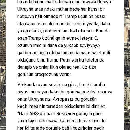
hazırda birinci həll edilməli olan məsələ Rusiya-
Ukrayna arasındakı müharibədə hər hansı bir
nəticəyə nail olmaqdır: “Tramp üçün ən əsası
atəşkəsin elan olunmasıdır. Ümumiyyətlə, daha
yaxşı olar ki, problem tam həll olunsun. Burada
əsas Tramp özünü qalib etmək istəyir. O,
özünün imicini daha da yüksək səviyyəyə
qaldırmaq üçün qlobal anlamda nələrisə etməli
olduğunu bilir. Tramp Putinlə artıq telefonda
danışıb və onlar ilkin olaraq real, üz-üzə
görüşün proqnozunu verib”.
V.İskəndərovun sözlərinə görə, hər iki tərəfin
siyasi nümayəndələri bu görüşə pozitiv baxır və
onlar Ukraynasız, Avropasız bu görüşün
keçirilməsinin tərəfdarı olduqlarını bildirirlər:
“Həm ABŞ-də, həm Rusiyada görüşün günü,
vaxtı təyin edilməsə də, amma hiss olunur ki,
hər iki tərəfdə görüşlə bağlı hazırlıqlar gedir.