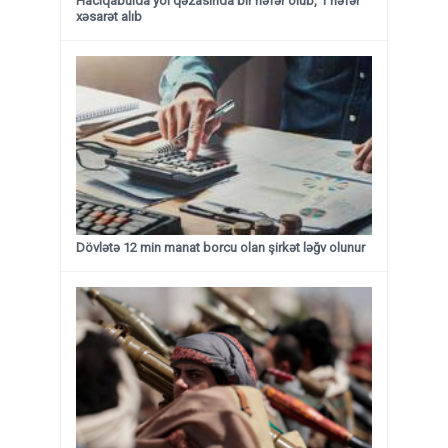
Hacıqabulda yol qəzasında bir nəfər ölüb, 1 nəfər
xəsarət alıb
Dövlətə 12 min manat borcu olan şirkət ləğv olunur