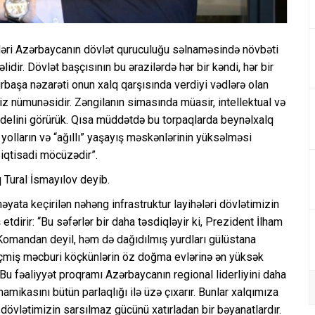
rləri Azərbaycanın dövlət quruculuğu səlnaməsində növbəti
dir. Dövlət başçısının bu ərazilərdə hər bir kəndi, hər bir
rbaşa nəzarəti onun xalq qarşısında verdiyi vədlərə olan
riz nümunəsidir. Zəngilanın simasında müasir, intellektual və
delini görürük. Qısa müddətdə bu torpaqlarda beynəlxalq
 yolların və “ağıllı” yaşayış məskənlərinin yüksəlməsi
iqtisadi möcüzədir”.
 Tural İsmayılov deyib.
həyata keçirilən nəhəng infrastruktur layihələri dövlətimizin
tdirir: “Bu səfərlər bir daha təsdiqləyir ki, Prezident İlham
Komandan deyil, həm də dağıdılmış yurdları gülüstana
 keçmiş məcburi köçkünlərin öz doğma evlərinə ən yüksək
. Bu fəaliyyət proqramı Azərbaycanın regional liderliyini daha
mikasını bütün parlaqlığı ilə üzə çıxarır. Bunlar xalqımıza
dövlətimizin sarsılmaz gücünü xatırladan bir bəyanatlardır.