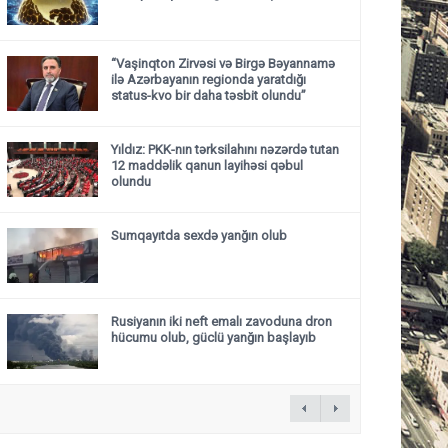
“Vaşinqton Zirvəsi və Birgə Bəyannamə
ilə Azərbayanın regionda yaratdığı
status-kvo bir daha təsbit olundu”
Yıldız: PKK-nın tərksilahını nəzərdə tutan
12 maddəlik qanun layihəsi qəbul
olundu ​​​​​​​
Sumqayıtda sexdə yanğın olub
Rusiyanın iki neft emalı zavoduna dron
hücumu olub, güclü yanğın başlayıb