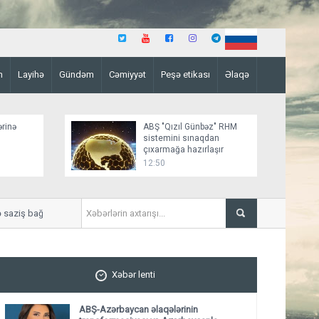
n
Layihə
Gündəm
Cəmiyyət
Peşə etikası
Əlaqə
ərinə
ABŞ "Qızıl Günbəz" RHM
sistemini sınaqdan
çıxarmağa hazırlaşır
12:50
ziş bağlamağa yaxındır
“Sülh sənədinin paraflanmas
Xəbər lenti
ABŞ-Azərbaycan əlaqələrinin