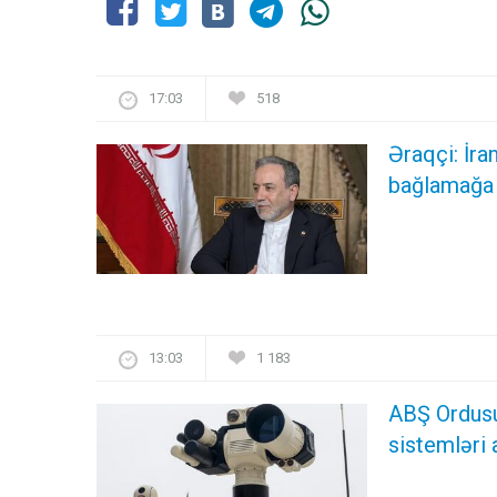
17:03
518
Əraqçi: İr
bağlamağa 
13:03
1 183
ABŞ Ordusu 
sistemləri 