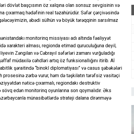
ləri dövlət başçısının öz xalqına olan sonsuz sevgisinin və
ına çıxarmaq hədəfinin real təzahürüdür. Səfər çərçivəsində
 gələcəyimizin, əbədi sülhün və böyük tərəqqinin sarsılmaz
rmənistandakı monitorinq missiyası adı altında fəaliyyət
hidə xarakteri alması, regionda etimad quruculuğuna deyil,
liyevin Zəngilan və Cəbrayıl səfərləri zamanı vurğuladığı
ffaf müdaxilə cəhdləri artıq öz funksionallığını itirib. Aİ
abitlik şəraitində “binokl diplomatiyası” və casus şəbəkələri
prosesinə zərbə vurur, həm də təşkilatın tərəfsiz vasitəçi
əziyyətdən nəticə çıxarmalı, regiondakı destruktiv
ə sövq edən monitorinq oyunlarına son qoymalıdır. Əks
 Azərbaycanla münasibətlərdə strateji dalana dirənməyə