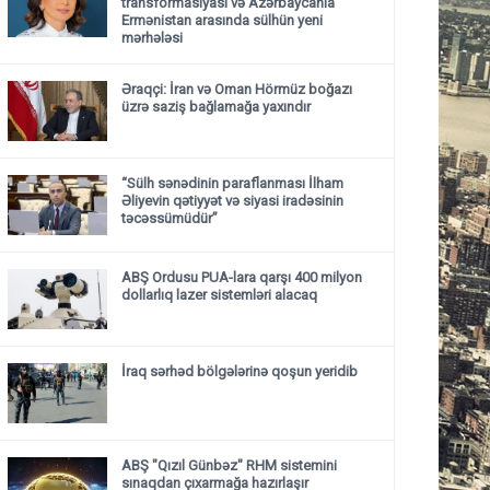
transformasiyası və Azərbaycanla
Ermənistan arasında sülhün yeni
mərhələsi
Əraqçi: İran və Oman Hörmüz boğazı
üzrə saziş bağlamağa yaxındır
“Sülh sənədinin paraflanması İlham
Əliyevin qətiyyət və siyasi iradəsinin
təcəssümüdür”
ABŞ Ordusu PUA-lara qarşı 400 milyon
dollarlıq lazer sistemləri alacaq
İraq sərhəd bölgələrinə qoşun yeridib
ABŞ "Qızıl Günbəz" RHM sistemini
sınaqdan çıxarmağa hazırlaşır