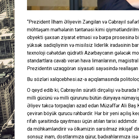
“Prezident İlham Əliyevin Zəngilan və Cəbrayıl səfə
möhtəşəm mərhələnin təntənəsi kimi qiymətləndirilməli
obyekti şəxsən ziyarət etməsi və bərpa prosesinə bi
yüksək sadiqliyinin və misilsiz liderlik iradəsinin ba
texnoloji cəhətdən qüdrətli Azərbaycanın gələcək mo
standartlara cavab verən hava limanlarının, magistral
Prezidentin uzaqgörən siyasəti sayəsində reallaşan 
Bu sözləri xalqcebhesi.az-a açıqlamasında politoloq
O qeyd edib ki, Cəbrayılın sürətli dirçəlişi və burada 
milli gücünü və milli qürurunu bütün dünyaya nümayiş e
Əliyev təkcə torpaqları azad edən Müzəffər Ali Baş 
çevirən böyük qurucu rəhbərdir. Hər bir yeni açılış
rifah şəraitində qayıtması üçün atılan tarixi addımdır
da möhkəmləndirir və ölkəmizin sarsılmaz inkişaf dina
sonsuz inam, dostlarımıza qürur, bədxahlarımıza isə 