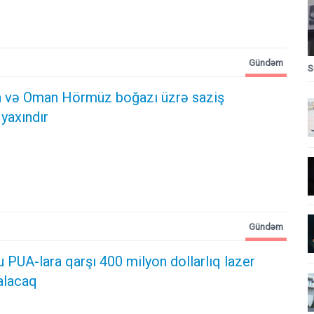
Gündəm
S
an və Oman Hörmüz boğazı üzrə saziş
yaxındır
Gündəm
PUA-lara qarşı 400 milyon dollarlıq lazer
alacaq