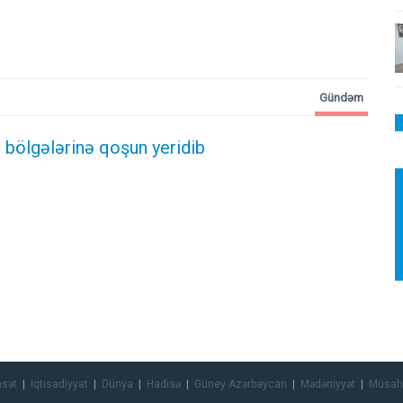
Gündəm
 bölgələrinə qoşun yeridib
asət
İqtisadiyyat
Dünya
Hadisə
Güney Azərbaycan
Mədəniyyət
Müsah