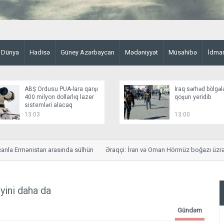
Dünya
Hadisə
Güney Azərbaycan
Mədəniyyət
Müsahibə
İdma
ABŞ Ordusu PUA-lara qarşı
İraq sərhəd bölgəl
400 milyon dollarlıq lazer
qoşun yeridib
sistemləri alacaq
13:03
13:00
a Ermənistan arasında sülhün
Əraqçi: İran və Oman Hörmüz boğazı üzrə sa
iyini daha da
Gündəm