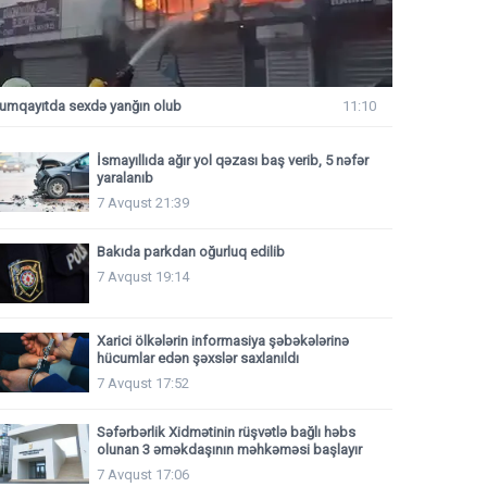
umqayıtda sexdə yanğın olub
11:10
İsmayıllıda ağır yol qəzası baş verib, 5 nəfər
yaralanıb
7 Avqust 21:39
Bakıda parkdan oğurluq edilib
7 Avqust 19:14
Xarici ölkələrin informasiya şəbəkələrinə
hücumlar edən şəxslər saxlanıldı
7 Avqust 17:52
Səfərbərlik Xidmətinin rüşvətlə bağlı həbs
olunan 3 əməkdaşının məhkəməsi başlayır
7 Avqust 17:06