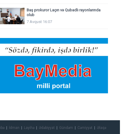
Baş prokuror Laçın və Qubadlı rayonlarında
olub
7 Avqust 16:07
ibə
İdman
Layihə
Ədəbiyyat
Gündəm
Cəmiyyət
Əlaqə