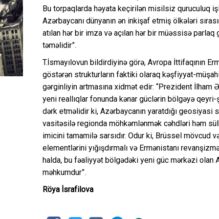
Bu torpaqlarda həyata keçirilən misilsiz quruculuq iş
Azərbaycanı dünyanın ən inkişaf etmiş ölkələri sıras
atılan hər bir imza və açılan hər bir müəssisə parlaq
təməlidir”.
T.İsmayılovun bildirdiyinə görə, Avropa İttifaqının E
göstərən strukturların faktiki olaraq kəşfiyyat-müşa
gərginliyin artmasına xidmət edir: “Prezident İlham Ə
yeni reallıqlar fonunda kənar güclərin bölgəyə qeyri-şə
dərk etməlidir ki, Azərbaycanın yaratdığı geosiyasi s
vasitəsilə regionda möhkəmlənmək cəhdləri həm sülh 
imicini tamamilə sarsıdır. Odur ki, Brüssel mövcud v
elementlərini yığışdırmalı və Ermənistanı revanşizm
halda, bu fəaliyyət bölgədəki yeni güc mərkəzi olan
məhkumdur”.
Röya İsrafilova