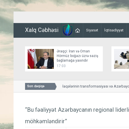
Xalq Cəbhəsi
Siyasət
İqtisadiyyat
Əraqçi: İran və Oman
Hörmüz boğazı üzrə saziş
bağlamağa yaxındır
17:03
ABŞ-Azərbaycan əlaqələrinin transformasiyası və Azərbaycanl
Son dəqiqə
yeni mərhələsi
“Bu fəaliyyət Azərbaycanın regional liderl
möhkəmləndirir”