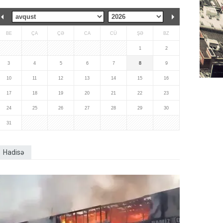
BE
ÇA
ÇƏ
CA
CÜ
ŞƏ
BZ
1
2
3
4
5
6
7
8
9
10
11
12
13
14
15
16
17
18
19
20
21
22
23
24
25
26
27
28
29
30
31
Hadisə