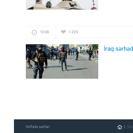
13:00
1 225
İraq sərhəd
İstifadə şərtləri
Siy