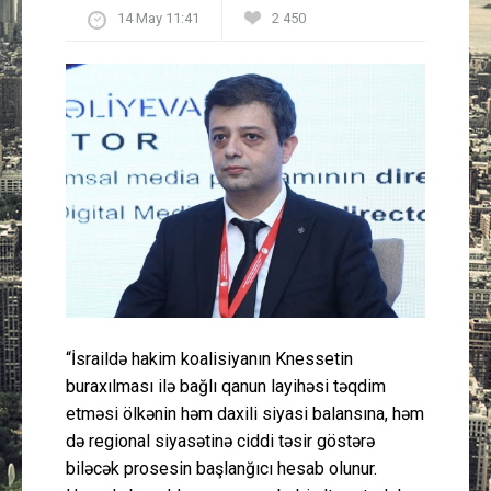
14 May 11:41
2 450
Güney Azərbaycan
Mədəniyyət
Müsahibə
İdman
Layihə
Gündəm
“İsraildə hakim koalisiyanın Knessetin
Cəmiyyət
buraxılması ilə bağlı qanun layihəsi təqdim
etməsi ölkənin həm daxili siyasi balansına, həm
Peşə etikası
də regional siyasətinə ciddi təsir göstərə
biləcək prosesin başlanğıcı hesab olunur.
Əlaqə