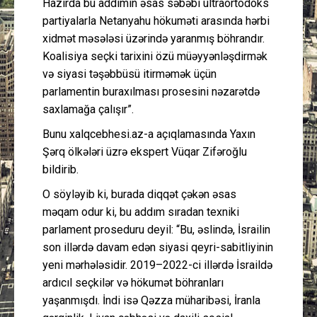
Hazırda bu addımın əsas səbəbi ultraortodoks
partiyalarla Netanyahu hökuməti arasında hərbi
xidmət məsələsi üzərində yaranmış böhrandır.
Koalisiya seçki tarixini özü müəyyənləşdirmək
və siyasi təşəbbüsü itirməmək üçün
parlamentin buraxılması prosesini nəzarətdə
saxlamağa çalışır”.
Bunu xalqcebhesi.az-a açıqlamasında Yaxın
Şərq ölkələri üzrə ekspert Vüqar Zifəroğlu
bildirib.
O söyləyib ki, burada diqqət çəkən əsas
məqam odur ki, bu addım sıradan texniki
parlament proseduru deyil: “Bu, əslində, İsrailin
son illərdə davam edən siyasi qeyri-sabitliyinin
yeni mərhələsidir. 2019–2022-ci illərdə İsraildə
ardıcıl seçkilər və hökumət böhranları
yaşanmışdı. İndi isə Qəzza müharibəsi, İranla