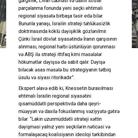
gərginlik, Livan cəbhəsi və daxili sosial
parçalanma fonunda yeni seçki ehtimalı
regional siyasətə birbaşa təsir edə bilər.
Bununla yanaşı, İsrailin strateji təhlükəsizlik
doktrinasında köklü dəyişiklik gözlənilmir.
Çünki İsrail dövlət siyasətində İranın qarşısının
alınması, regional hərbi üstünlüyün qorunması
və ABŞ ilə strateji ittifaq kimi məsələlər
hökumətlər dəyişsə də sabit qalır. Dəyişə
biləcək əsas məsələ bu strategiyanın tətbiq
üsulu və siyasi ritorikadır”.
Ekspert əlavə edib ki, Knessetin buraxılması
ehtimalı İsrailin regional siyasətini
qısamüddətli perspektivdə daha qeyri-
müəyyən və daxilə fokuslanmış vəziyyətə gətirə
bilər: “Lakin uzunmüddətli strateji xəttin
dəyişməsi yalnız yeni seçkilərin nəticəsi və
formalaşacaq koalisiyanın ideoloji tərkibindən