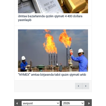
Əmtəə bazarlarında qızılın qiyməti 4 400 dollara
yaxınlaşıb
"NYMEX" əmtəə birjasında təbii qazın qiyməti artıb