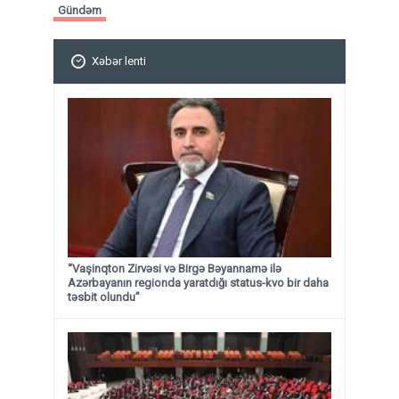
Gündəm
Xəbər lenti
“Vaşinqton Zirvəsi və Birgə Bəyannamə ilə
Azərbayanın regionda yaratdığı status-kvo bir daha
təsbit olundu”