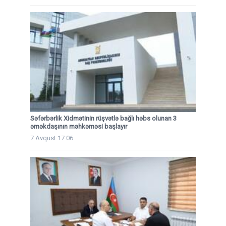
Səfərbərlik Xidmətinin rüşvətlə bağlı həbs olunan 3
əməkdaşının məhkəməsi başlayır
7 Avqust 17:06