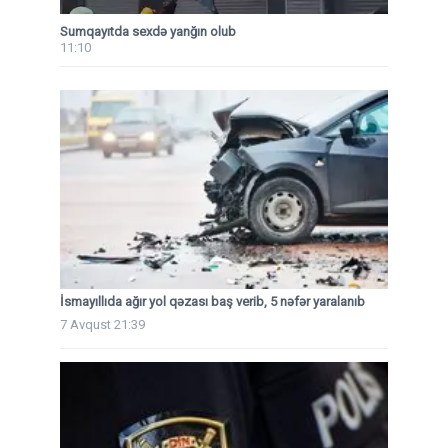
Sumqayıtda sexdə yanğın olub
11:10
İsmayıllıda ağır yol qəzası baş verib, 5 nəfər yaralanıb
7 Avqust 21:39