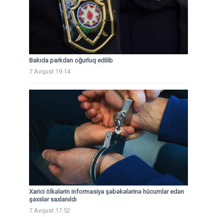
Bakıda parkdan oğurluq edilib
7 Avqust 19:14
Xarici ölkələrin informasiya şəbəkələrinə hücumlar edən
şəxslər saxlanıldı
7 Avqust 17:52