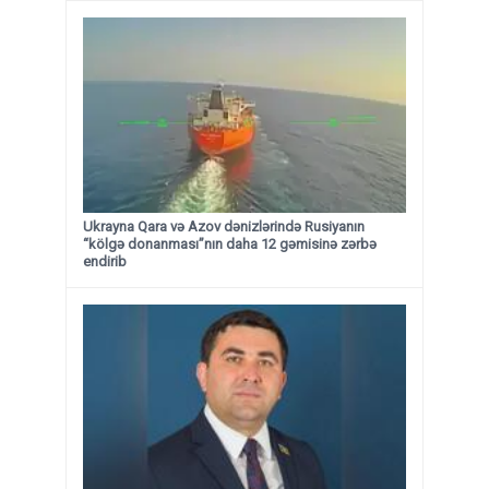
Ukrayna Qara və Azov dənizlərində Rusiyanın
“kölgə donanması”nın daha 12 gəmisinə zərbə
endirib