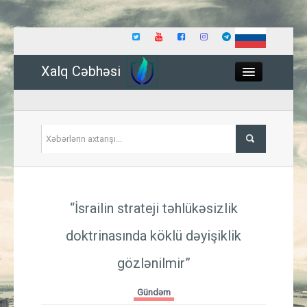
Xalq Cəbhəsi
Close
Siyasət
“İsrailin strateji təhlükəsizlik
İqtisadiyyat
doktrinasında köklü dəyişiklik
Dünya
gözlənilmir”
Hadisə
Gündəm