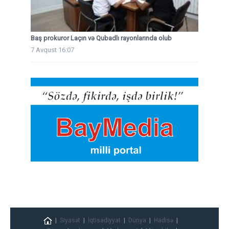
Baş prokuror Laçın və Qubadlı rayonlarında olub
7 Avqust 16:07
Siyasət
İqtisadiyyat
Dünya
Hadisə