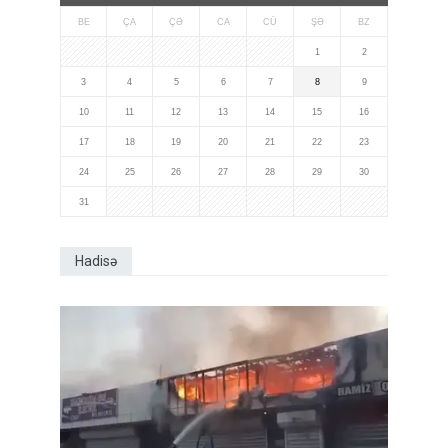
BE
ÇA
ÇƏ
CA
CÜ
ŞƏ
BZ
1
2
3
4
5
6
7
8
9
10
11
12
13
14
15
16
17
18
19
20
21
22
23
24
25
26
27
28
29
30
31
Hadisə