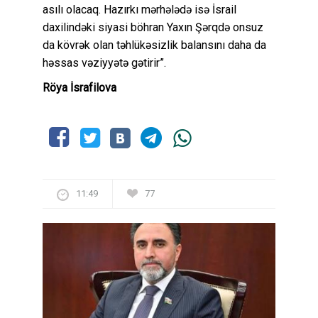
asılı olacaq. Hazırkı mərhələdə isə İsrail
daxilindəki siyasi böhran Yaxın Şərqdə onsuz
da kövrək olan təhlükəsizlik balansını daha da
həssas vəziyyətə gətirir”.
Röya İsrafilova
11:49
77