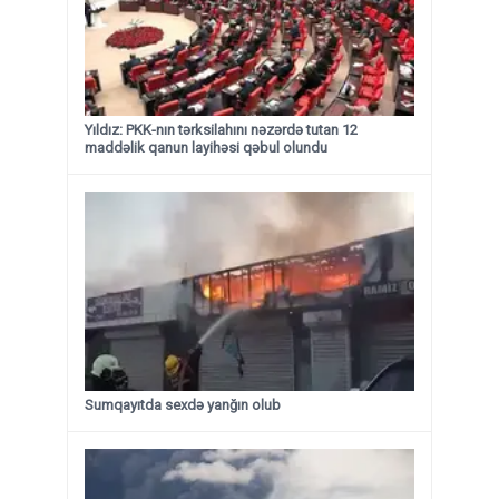
Yıldız: PKK-nın tərksilahını nəzərdə tutan 12
maddəlik qanun layihəsi qəbul olundu ​​​​​​​
Sumqayıtda sexdə yanğın olub