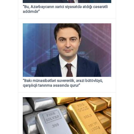
“Bu, Azərbaycanın xarici siyasətdə atdığı cəsarətli
addımdır”
“Bakı münasibətləri suverenlik, ərazi bütövlüyü,
qarşılıqlı tanınma əsasında qurur”