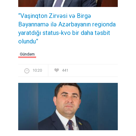
“Vaşinqton Zirvəsi və Birgə
Bəyannamə ilə Azərbayanın regionda
yaratdığı status-kvo bir daha təsbit
olundu”
Gündəm
10:20
441