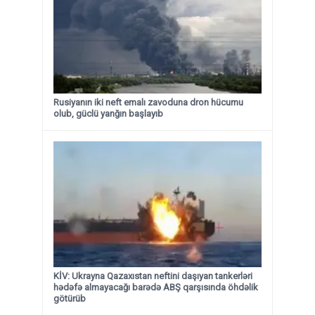
Rusiyanın iki neft emalı zavoduna dron hücumu
olub, güclü yanğın başlayıb
KİV: Ukrayna Qazaxıstan neftini daşıyan tankerləri
hədəfə almayacağı barədə ABŞ qarşısında öhdəlik
götürüb