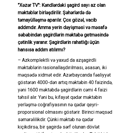
"Xəzər TV": Kəndlərdəki şagird sayı az olan
məktəblər birləşdirilir. Şəhərlərdə də
təmayülləşmə aparılır. Çox gözəl, vacib
addımdır. Amma yerin dəyişməsi və məsafə
səbəbindən şagirdlərin məktəbə getməsində
çətinlik yaranır. Şagirdlərin rahatlığı üçün
hansısa addım atılırmı?
– Azkomplektli və yaxud da azşagirdli
məktəblərin rasionallaşdırılması, əsasən, iki
məqsədə xidmət edir. Azərbaycanda fəaliyyət
göstərən 4000-dən artıq məktəbin 40 faizində,
yəni 1600 məktəbdə şagirdlərin cəmi 4 faizi
təhsil alır. Yəni bu, kifayət qədər məktəbin
yerləşmə coğrafiyasının nə qədər qeyri-
proporsional olmasını göstərir. Birinci məqsəd
səmərəlilikdir. Çünki məktəb nə qədər
kiçikdirsə, bir şagirdə sərf olunan dövlət