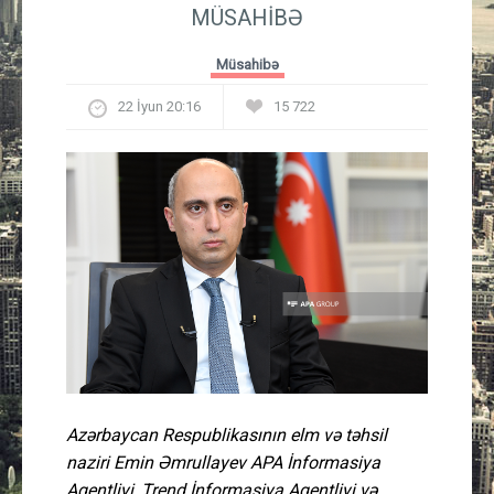
MÜSAHİBƏ
Güney Azərbaycan
Müsahibə
Mədəniyyət
22 İyun 20:16
15 722
Müsahibə
İdman
Layihə
Gündəm
Cəmiyyət
Peşə etikası
Azərbaycan Respublikasının elm və təhsil
naziri Emin Əmrullayev APA İnformasiya
Əlaqə
Agentliyi, Trend İnformasiya Agentliyi və