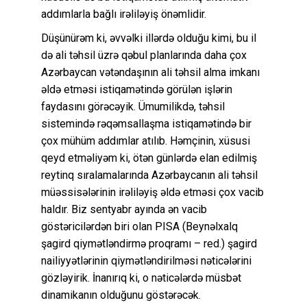
addımlarla bağlı irəliləyiş önəmlidir.
Düşünürəm ki, əvvəlki illərdə olduğu kimi, bu il
də ali təhsil üzrə qəbul planlarında daha çox
Azərbaycan vətəndaşının ali təhsil alma imkanı
əldə etməsi istiqamətində görülən işlərin
faydasını görəcəyik. Ümumilikdə, təhsil
sistemində rəqəmsallaşma istiqamətində bir
çox mühüm addımlar atılıb. Həmçinin, xüsusi
qeyd etməliyəm ki, ötən günlərdə elan edilmiş
reytinq sıralamalarında Azərbaycanın ali təhsil
müəssisələrinin irəliləyiş əldə etməsi çox vacib
haldır. Biz sentyabr ayında ən vacib
göstəricilərdən biri olan PISA (Beynəlxalq
şagird qiymətləndirmə proqramı – red.) şagird
nailiyyətlərinin qiymətləndirilməsi nəticələrini
gözləyirik. İnanırıq ki, o nəticələrdə müsbət
dinamikanın olduğunu göstərəcək.