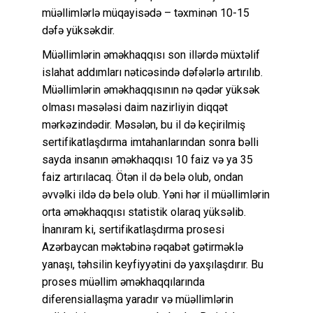
müəllimlərlə müqayisədə – təxminən 10-15
dəfə yüksəkdir.
Müəllimlərin əməkhaqqısı son illərdə müxtəlif
islahat addımları nəticəsində dəfələrlə artırılıb.
Müəllimlərin əməkhaqqısının nə qədər yüksək
olması məsələsi daim nazirliyin diqqət
mərkəzindədir. Məsələn, bu il də keçirilmiş
sertifikatlaşdırma imtahanlarından sonra bəlli
sayda insanın əməkhaqqısı 10 faiz və ya 35
faiz artırılacaq. Ötən il də belə olub, ondan
əvvəlki ildə də belə olub. Yəni hər il müəllimlərin
orta əməkhaqqısı statistik olaraq yüksəlib.
İnanıram ki, sertifikatlaşdırma prosesi
Azərbaycan məktəbinə rəqabət gətirməklə
yanaşı, təhsilin keyfiyyətini də yaxşılaşdırır. Bu
proses müəllim əməkhaqqılarında
diferensiallaşma yaradır və müəllimlərin