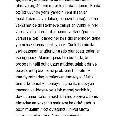
olmayaraq, 40 min nəfər kənarda qalacaq. Bu da
öz-özlüyündə yarış yaradır. Yəni insanlar
məktəbdən əlavə daha çox hazırlaşmağa, daha
yaxşı nəticə göstərməyə çalışırlar. Çünki iki yer
varsa və üç-dörd nəfər həmin yerlər uğrunda
yarışırsa, təbii olaraq hər kəs digərlərindən daha
yaxşı hazırlaşmaq istəyəcək. Çünki həmin iki
yeri qazananlar uğurlu hesab olunacaq, qalanlar
isə uğursuz. Mənim qənaətim budur ki, bu
prosesin həlli daha uzun müddət tələb edir və
burada artıq biz hansı problemi həll etmək
istədiyimizi dəqiq müəyyən etməliyik. Məhz
tam orta təhsil və təmayülləşmə ilə müəyyən
mənada valideynə belə bir mesaj veririk ki,
dövlət ümumtəhsil məktəblərində əlavə ödəniş
etmədən ən yaxşı ali məktəbə hazırlığı tədris
edən müəllimlə öz övladınızı universitetə
hazırlaya bilərsiniz. Amma cəmiyyətin