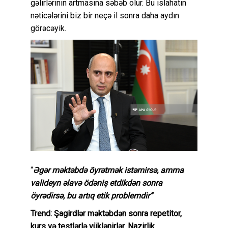
gəlirlərinin artmasına səbəb olur. Bu islahatın
nəticələrini biz bir neçə il sonra daha aydın
görəcəyik.
“
Əgər məktəbdə öyrətmək istəmirsə, amma
valideyn əlavə ödəniş etdikdən sonra
öyrədirsə, bu artıq etik problemdir”
Trend: Şagirdlər məktəbdən sonra repetitor,
kurs və testlərlə yüklənirlər. Nazirlik