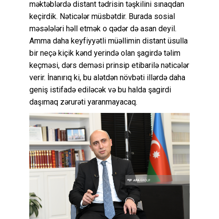
məktəblərdə distant tədrisin təşkilini sınaqdan
keçirdik. Nəticələr müsbətdir. Burada sosial
məsələləri həll etmək o qədər də asan deyil.
Amma daha keyfiyyətli müəllimin distant üsulla
bir neçə kiçik kənd yerində olan şagirdə təlim
keçməsi, dərs deməsi prinsip etibarilə nəticələr
verir. İnanırıq ki, bu alətdən növbəti illərdə daha
geniş istifadə ediləcək və bu halda şagirdi
daşımaq zərurəti yaranmayacaq.