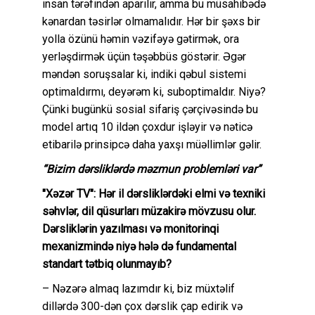
insan tərəfindən aparılır, amma bu müsahibədə
kənardan təsirlər olmamalıdır. Hər bir şəxs bir
yolla özünü həmin vəzifəyə gətirmək, ora
yerləşdirmək üçün təşəbbüs göstərir. Əgər
məndən soruşsalar ki, indiki qəbul sistemi
optimaldırmı, deyərəm ki, suboptimaldır. Niyə?
Çünki bugünkü sosial sifariş çərçivəsində bu
model artıq 10 ildən çoxdur işləyir və nəticə
etibarilə prinsipcə daha yaxşı müəllimlər gəlir.
“Bizim dərsliklərdə məzmun problemləri var”
"Xəzər TV": Hər il dərsliklərdəki elmi və texniki
səhvlər, dil qüsurları müzakirə mövzusu olur.
Dərsliklərin yazılması və monitorinqi
mexanizmində niyə hələ də fundamental
standart tətbiq olunmayıb?
– Nəzərə almaq lazımdır ki, biz müxtəlif
dillərdə 300-dən çox dərslik çap edirik və