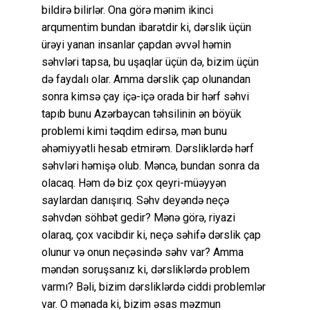
bildirə bilirlər. Ona görə mənim ikinci
arqumentim bundan ibarətdir ki, dərslik üçün
ürəyi yanan insanlar çapdan əvvəl həmin
səhvləri tapsa, bu uşaqlar üçün də, bizim üçün
də faydalı olar. Amma dərslik çap olunandan
sonra kimsə çay içə-içə orada bir hərf səhvi
tapıb bunu Azərbaycan təhsilinin ən böyük
problemi kimi təqdim edirsə, mən bunu
əhəmiyyətli hesab etmirəm. Dərsliklərdə hərf
səhvləri həmişə olub. Məncə, bundan sonra da
olacaq. Həm də biz çox qeyri-müəyyən
saylardan danışırıq. Səhv deyəndə neçə
səhvdən söhbət gedir? Mənə görə, riyazi
olaraq, çox vacibdir ki, neçə səhifə dərslik çap
olunur və onun neçəsində səhv var? Amma
məndən soruşsanız ki, dərsliklərdə problem
varmı? Bəli, bizim dərsliklərdə ciddi problemlər
var. O mənada ki, bizim əsas məzmun