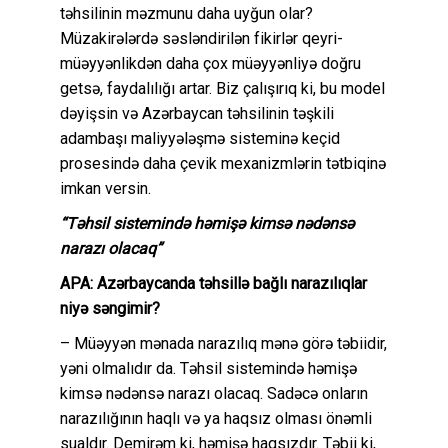
təhsilinin məzmunu daha uyğun olar?
Müzakirələrdə səsləndirilən fikirlər qeyri-
müəyyənlikdən daha çox müəyyənliyə doğru
getsə, faydalılığı artar. Biz çalışırıq ki, bu model
dəyişsin və Azərbaycan təhsilinin təşkili
adambaşı maliyyələşmə sisteminə keçid
prosesində daha çevik mexanizmlərin tətbiqinə
imkan versin.
“Təhsil sistemində həmişə kimsə nədənsə
narazı olacaq”
APA: Azərbaycanda təhsillə bağlı narazılıqlar
niyə səngimir?
– Müəyyən mənada narazılıq mənə görə təbiidir,
yəni olmalıdır da. Təhsil sistemində həmişə
kimsə nədənsə narazı olacaq. Sadəcə onların
narazılığının haqlı və ya haqsız olması önəmli
sualdır. Demirəm ki, həmişə haqsızdır. Təbii ki,