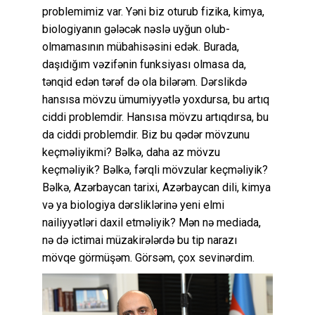
problemimiz var. Yəni biz oturub fizika, kimya,
biologiyanın gələcək nəslə uyğun olub-
olmamasının mübahisəsini edək. Burada,
daşıdığım vəzifənin funksiyası olmasa da,
tənqid edən tərəf də ola bilərəm. Dərslikdə
hansısa mövzu ümumiyyətlə yoxdursa, bu artıq
ciddi problemdir. Hansısa mövzu artıqdırsa, bu
da ciddi problemdir. Biz bu qədər mövzunu
keçməliyikmi? Bəlkə, daha az mövzu
keçməliyik? Bəlkə, fərqli mövzular keçməliyik?
Bəlkə, Azərbaycan tarixi, Azərbaycan dili, kimya
və ya biologiya dərsliklərinə yeni elmi
nailiyyətləri daxil etməliyik? Mən nə mediada,
nə də ictimai müzakirələrdə bu tip narazı
mövqe görmüşəm. Görsəm, çox sevinərdim.