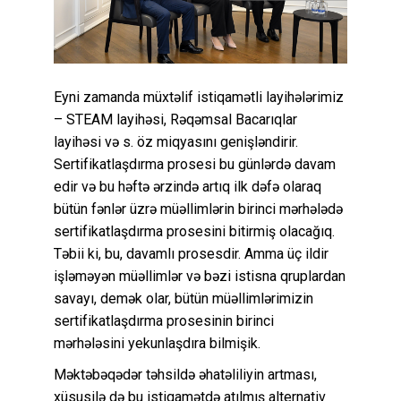
Eyni zamanda müxtəlif istiqamətli layihələrimiz
– STEAM layihəsi, Rəqəmsal Bacarıqlar
layihəsi və s. öz miqyasını genişləndirir.
Sertifikatlaşdırma prosesi bu günlərdə davam
edir və bu həftə ərzində artıq ilk dəfə olaraq
bütün fənlər üzrə müəllimlərin birinci mərhələdə
sertifikatlaşdırma prosesini bitirmiş olacağıq.
Təbii ki, bu, davamlı prosesdir. Amma üç ildir
işləməyən müəllimlər və bəzi istisna qruplardan
savayı, demək olar, bütün müəllimlərimizin
sertifikatlaşdırma prosesinin birinci
mərhələsini yekunlaşdıra bilmişik.
Məktəbəqədər təhsildə əhatəliliyin artması,
xüsusilə də bu istiqamətdə atılmış alternativ