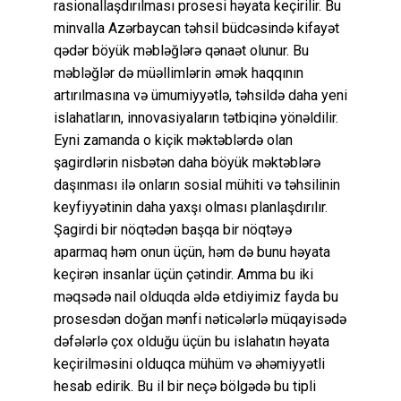
rasionallaşdırılması prosesi həyata keçirilir. Bu
minvalla Azərbaycan təhsil büdcəsində kifayət
qədər böyük məbləğlərə qənaət olunur. Bu
məbləğlər də müəllimlərin əmək haqqının
artırılmasına və ümumiyyətlə, təhsildə daha yeni
islahatların, innovasiyaların tətbiqinə yönəldilir.
Eyni zamanda o kiçik məktəblərdə olan
şagirdlərin nisbətən daha böyük məktəblərə
daşınması ilə onların sosial mühiti və təhsilinin
keyfiyyətinin daha yaxşı olması planlaşdırılır.
Şagirdi bir nöqtədən başqa bir nöqtəyə
aparmaq həm onun üçün, həm də bunu həyata
keçirən insanlar üçün çətindir. Amma bu iki
məqsədə nail olduqda əldə etdiyimiz fayda bu
prosesdən doğan mənfi nəticələrlə müqayisədə
dəfələrlə çox olduğu üçün bu islahatın həyata
keçirilməsini olduqca mühüm və əhəmiyyətli
hesab edirik. Bu il bir neçə bölgədə bu tipli