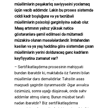
müəllimlərin peşəkarlıq səviyyəsini yoxlamaq
üçün vacib addımdır. Lakin bu proses sistemdə
ciddi kadr boşluğuna və ya təcrübəli
müəllimlərin psixoloji gərginliyinə səbəb olur.
Maaş artımının yalnız yüksək nəticə
göstərənlərə şamil edilməsi də mütəmadi
müzakirə olunan məsələlərdəndir. İmtahandan
kəsilən və ya yaş həddinə görə sistemdən çıxan
müəllimlərin yerini dolduracaq gənc kadrların
keyfiyyətinə zəmanət var?
–
Sertifikatlaşdırma prosesinin mahiyyəti
bundan ibarətdir ki, məktəbdə öz fənnini bilən
müəllimlər dərs deməlidirlər. Təhsilin əsas
məqsədi şagirdin öyrənməsidir. Əgər əvvəlcə
özümüzü, sonra uşağı düşünsək, onda səhv
addımlar atmış olarıq. Bunun müsbət tərəfi
nədən ibarətdir? Biz sertifikatlaşdırma