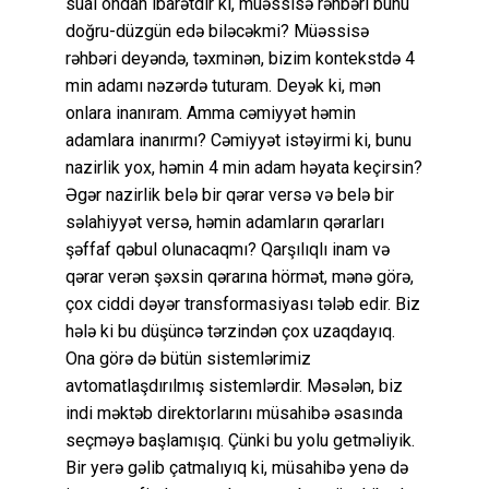
sual ondan ibarətdir ki, müəssisə rəhbəri bunu
doğru-düzgün edə biləcəkmi? Müəssisə
rəhbəri deyəndə, təxminən, bizim kontekstdə 4
min adamı nəzərdə tuturam. Deyək ki, mən
onlara inanıram. Amma cəmiyyət həmin
adamlara inanırmı? Cəmiyyət istəyirmi ki, bunu
nazirlik yox, həmin 4 min adam həyata keçirsin?
Əgər nazirlik belə bir qərar versə və belə bir
səlahiyyət versə, həmin adamların qərarları
şəffaf qəbul olunacaqmı? Qarşılıqlı inam və
qərar verən şəxsin qərarına hörmət, mənə görə,
çox ciddi dəyər transformasiyası tələb edir. Biz
hələ ki bu düşüncə tərzindən çox uzaqdayıq.
Ona görə də bütün sistemlərimiz
avtomatlaşdırılmış sistemlərdir. Məsələn, biz
indi məktəb direktorlarını müsahibə əsasında
seçməyə başlamışıq. Çünki bu yolu getməliyik.
Bir yerə gəlib çatmalıyıq ki, müsahibə yenə də