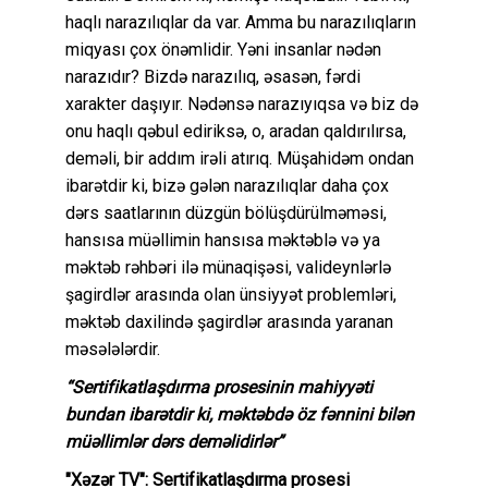
haqlı narazılıqlar da var. Amma bu narazılıqların
miqyası çox önəmlidir. Yəni insanlar nədən
narazıdır? Bizdə narazılıq, əsasən, fərdi
xarakter daşıyır. Nədənsə narazıyıqsa və biz də
onu haqlı qəbul ediriksə, o, aradan qaldırılırsa,
deməli, bir addım irəli atırıq. Müşahidəm ondan
ibarətdir ki, bizə gələn narazılıqlar daha çox
dərs saatlarının düzgün bölüşdürülməməsi,
hansısa müəllimin hansısa məktəblə və ya
məktəb rəhbəri ilə münaqişəsi, valideynlərlə
şagirdlər arasında olan ünsiyyət problemləri,
məktəb daxilində şagirdlər arasında yaranan
məsələlərdir.
“Sertifikatlaşdırma prosesinin mahiyyəti
bundan ibarətdir ki, məktəbdə öz fənnini bilən
müəllimlər dərs deməlidirlər”
"Xəzər TV": Sertifikatlaşdırma prosesi