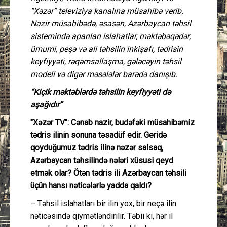
“Xəzər” televiziya kanalına müsahibə verib.
Nazir müsahibədə, əsasən, Azərbaycan təhsil
sistemində aparılan islahatlar, məktəbəqədər,
ümumi, peşə və ali təhsilin inkişafı, tədrisin
keyfiyyəti, rəqəmsallaşma, gələcəyin təhsil
modeli və digər məsələlər barədə danışıb.
“Kiçik məktəblərdə təhsilin keyfiyyəti də
aşağıdır”
"Xəzər TV": Cənab nazir, budəfəki müsahibəmiz
tədris ilinin sonuna təsadüf edir. Geridə
qoyduğumuz tədris ilinə nəzər salsaq,
Azərbaycan təhsilində nələri xüsusi qeyd
etmək olar? Ötən tədris ili Azərbaycan təhsili
üçün hansı nəticələrlə yadda qaldı?
– Təhsil islahatları bir ilin yox, bir neçə ilin
nəticəsində qiymətləndirilir. Təbii ki, hər il