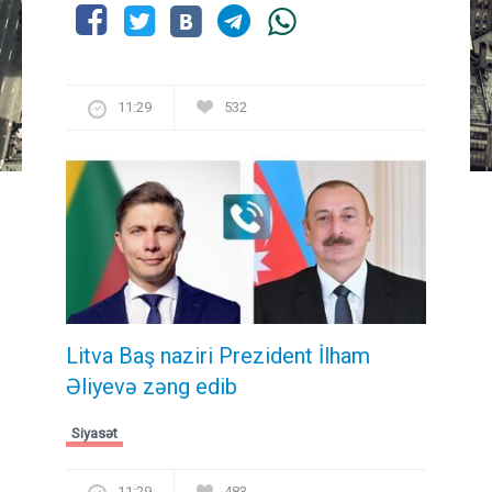
11:29
532
Litva Baş naziri Prezident İlham
Əliyevə zəng edib
Siyasət
11:29
483