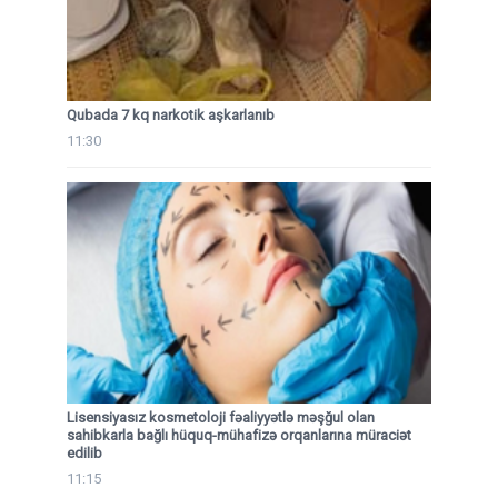
Qubada 7 kq narkotik aşkarlanıb
11:30
Lisensiyasız kosmetoloji fəaliyyətlə məşğul olan
sahibkarla bağlı hüquq-mühafizə orqanlarına müraciət
edilib
11:15