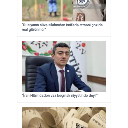
“Rusiyanın nüvə silahından istifadə etməsi çox da
real görünmür”
“İran Hörmüzdən vaz keçmək niyyətində deyil”