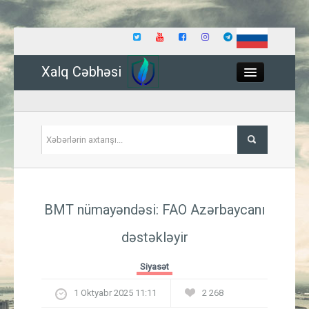
Xalq Cəbhəsi
Close
Siyasət
BMT nümayəndəsi: FAO Azərbaycanı
İqtisadiyyat
dəstəkləyir
Dünya
Siyasət
Hadisə
1 Oktyabr 2025 11:11
2 268