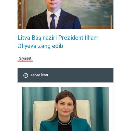
Litva Baş naziri Prezident İlham
Əliyevə zəng edib
Siyasət
Xəbər lenti