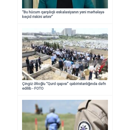
“Bu hücum qarşılıqlı eskalasiyanın yeni mərhələyə
keçid riskini artırır”
Çingiz Əlioğlu “Qurd qapısı” qəbiristanlığında dəfn
edilib
- FOTO