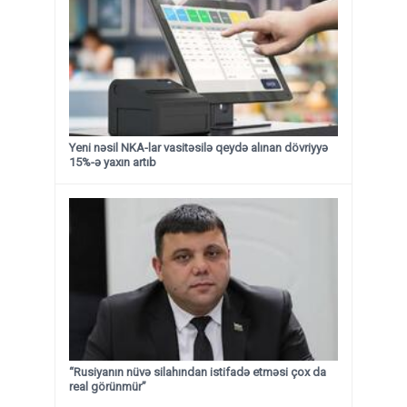
Yeni nəsil NKA-lar vasitəsilə qeydə alınan dövriyyə
15%-ə yaxın artıb
“Rusiyanın nüvə silahından istifadə etməsi çox da
real görünmür”