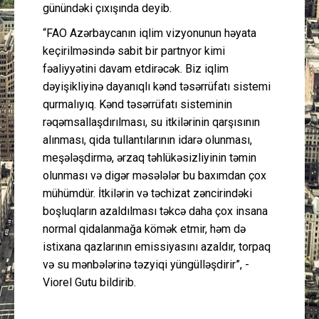
günündəki çıxışında deyib.
“FAO Azərbaycanın iqlim vizyonunun həyata
keçirilməsində sabit bir partnyor kimi
fəaliyyətini davam etdirəcək. Biz iqlim
dəyişikliyinə dayanıqlı kənd təsərrüfatı sistemi
qurmalıyıq. Kənd təsərrüfatı sisteminin
rəqəmsallaşdırılması, su itkilərinin qarşısının
alınması, qida tullantılarının idarə olunması,
meşələşdirmə, ərzaq təhlükəsizliyinin təmin
olunması və digər məsələlər bu baxımdan çox
mühümdür. İtkilərin və təchizat zəncirindəki
boşluqların azaldılması təkcə daha çox insana
normal qidalanmağa kömək etmir, həm də
istixana qazlarının emissiyasını azaldır, torpaq
və su mənbələrinə təzyiqi yüngülləşdirir”, -
Viorel Gutu bildirib.