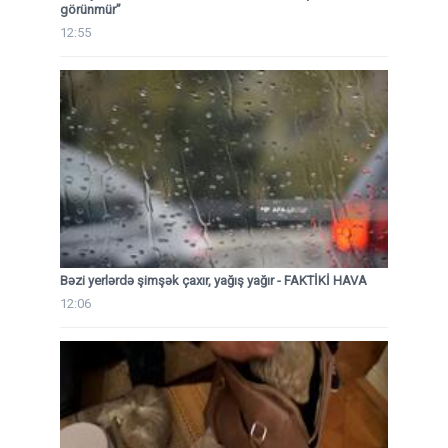
görünmür”
12:55
Bəzi yerlərdə şimşək çaxır, yağış yağır - FAKTİKİ HAVA
12:06