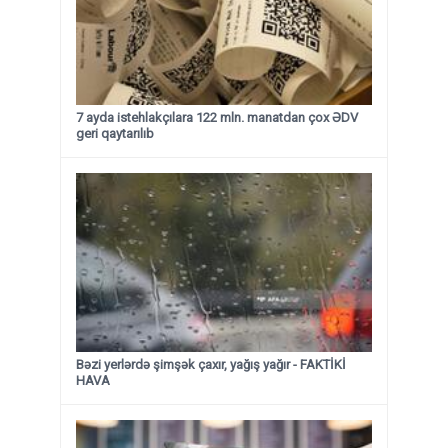
7 ayda istehlakçılara 122 mln. manatdan çox ƏDV
geri qaytarılıb
Bəzi yerlərdə şimşək çaxır, yağış yağır - FAKTİKİ
HAVA