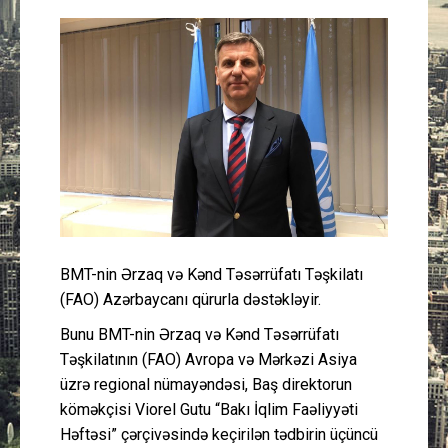
Güney Azərbaycan
Mədəniyyət
Müsahibə
İdman
Layihə
BMT-nin Ərzaq və Kənd Təsərrüfatı Təşkilatı
Gündəm
(FAO) Azərbaycanı qürurla dəstəkləyir.
Cəmiyyət
Bunu BMT-nin Ərzaq və Kənd Təsərrüfatı
Təşkilatının (FAO) Avropa və Mərkəzi Asiya
Peşə etikası
üzrə regional nümayəndəsi, Baş direktorun
köməkçisi Viorel Gutu “Bakı İqlim Faəliyyəti
Həftəsi” çərçivəsində keçirilən tədbirin üçüncü
Əlaqə