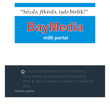
Siyasət
İqtisadiyyat
Dünya
Hadisə
Güney Azərbaycan
Mədəniyyət
Müsahibə
İdman
Layihə
Ədəbiyyat
Gündəm
Cəmiyyət
Əlaqə
İstifadə şərtləri