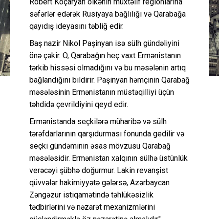
Robert Koçaryan ölkənin müxtəlif regionlarına
səfərlər edərək Rusiyaya bağlılığı və Qarabağa
qayıdış ideyasını təbliğ edir.
Baş nazir Nikol Paşinyan isə sülh gündəliyini
önə çəkir. O, Qarabağın heç vaxt Ermənistanın
tərkib hissəsi olmadığını və bu məsələnin artıq
bağlandığını bildirir. Paşinyan həmçinin Qarabağ
məsələsinin Ermənistanın müstəqilliyi üçün
təhdidə çevrildiyini qeyd edir.
Ermənistanda seçkilərə müharibə və sülh
tərəfdarlarının qarşıdurması fonunda gedilir və
seçki gündəminin əsas mövzusu Qarabağ
məsələsidir. Ermənistan xalqının sülhə üstünlük
verəcəyi şübhə doğurmur. Lakin revanşist
qüvvələr hakimiyyətə gələrsə, Azərbaycan
Zəngəzur istiqamətində təhlükəsizlik
tədbirlərini və nəzarət mexanizmlərini