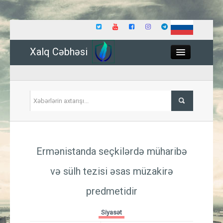
Xalq Cəbhəsi
Close
Siyasət
Ermənistanda seçkilərdə müharibə
İqtisadiyyat
və sülh tezisi əsas müzakirə
Dünya
predmetidir
Hadisə
Siyasət