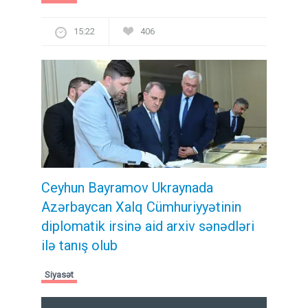
15:22
406
Ceyhun Bayramov Ukraynada
Azərbaycan Xalq Cümhuriyyətinin
diplomatik irsinə aid arxiv sənədləri
ilə tanış olub
Siyasət