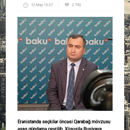
12 May 13:37
2 793
Güney Azərbaycan
Mədəniyyət
Müsahibə
İdman
Layihə
Gündəm
Cəmiyyət
Peşə etikası
Erənistanda seçkilər öncəsi Qarabağ mövzusu
Əlaqə
əsas gündəmə çevrilib. Xüsusilə Rusiyaya