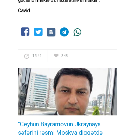
gücləndirməklə öz nəzarətinə almalıdır".
Cavid
15:41
343
"Ceyhun Bayramovun Ukraynaya
səfərini rəsmi Moskva diqqətdə