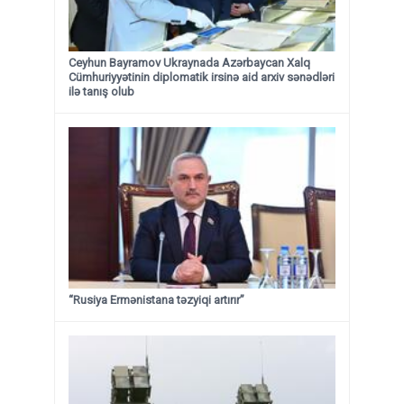
Ceyhun Bayramov Ukraynada Azərbaycan Xalq
Cümhuriyyətinin diplomatik irsinə aid arxiv sənədləri
ilə tanış olub
“Rusiya Ermənistana təzyiqi artırır”