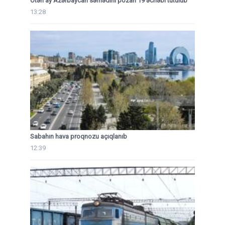
Ötən ay Azərbaycan sərhədini pozan 19 əcnəbi tutulub
13:28
Sabahın hava proqnozu açıqlanıb
12:39