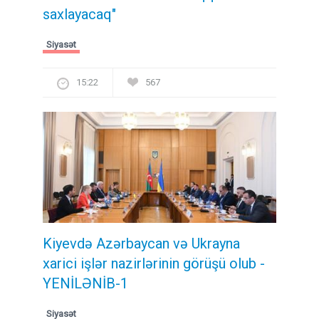
saxlayacaq"
Siyasət
15:22
567
Kiyevdə Azərbaycan və Ukrayna
xarici işlər nazirlərinin görüşü olub -
YENİLƏNİB-1
Siyasət