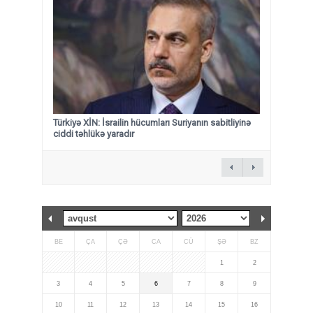
Türkiyə XİN: İsrailin hücumları Suriyanın sabitliyinə
ciddi təhlükə yaradır
BE
ÇA
ÇƏ
CA
CÜ
ŞƏ
BZ
1
2
3
4
5
6
7
8
9
10
11
12
13
14
15
16