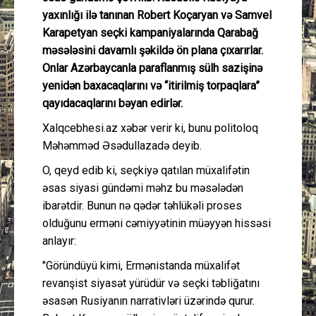
yaxınlığı ilə tanınan Robert Koçaryan və Samvel
Karapetyan seçki kampaniyalarında Qarabağ
məsələsini davamlı şəkildə ön plana çıxarırlar.
Onlar Azərbaycanla paraflanmış sülh sazişinə
yenidən baxacaqlarını və “itirilmiş torpaqlara”
qayıdacaqlarını bəyan edirlər.
Xalqcebhesi.az xəbər verir ki, bunu politoloq
Məhəmməd Əsədullazadə deyib.
O, qeyd edib ki, seçkiyə qatılan müxalifətin
əsas siyasi gündəmi məhz bu məsələdən
ibarətdir. Bunun nə qədər təhlükəli proses
olduğunu erməni cəmiyyətinin müəyyən hissəsi
anlayır:
"Göründüyü kimi, Ermənistanda müxalifət
revanşist siyasət yürüdür və seçki təbliğatını
əsasən Rusiyanın narrativləri üzərində qurur.