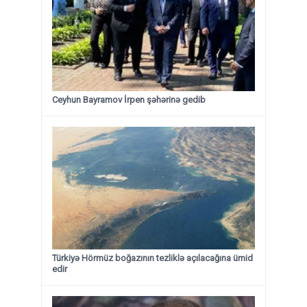
Ceyhun Bayramov İrpen şəhərinə gedib
Türkiyə Hörmüz boğazının tezliklə açılacağına ümid
edir