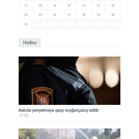
17
18
19
20
21
22
23
24
25
26
27
28
29
30
31
Hadisə
Bakıda yeniyetməyə qarşı soyğunçuluq edilib
15:23