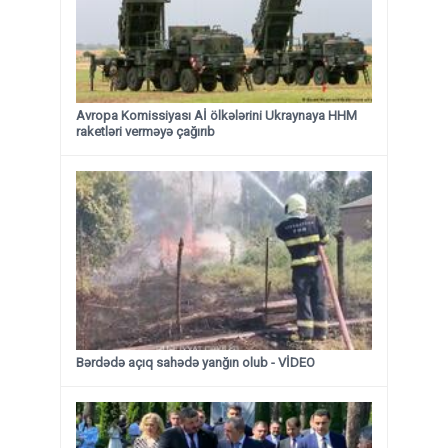
Avropa Komissiyası Aİ ölkələrini Ukraynaya HHM
raketləri verməyə çağırıb
Bərdədə açıq sahədə yanğın olub - VİDEO