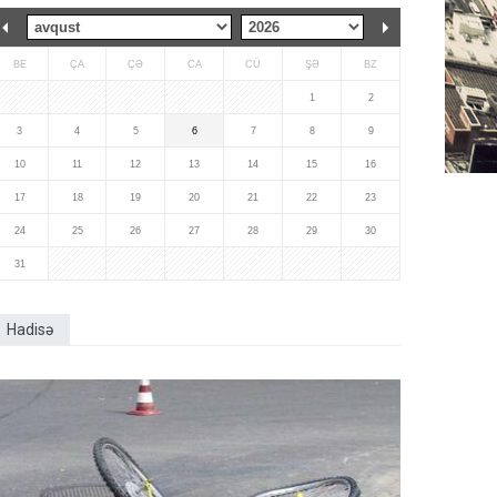
BE
ÇA
ÇƏ
CA
CÜ
ŞƏ
BZ
1
2
3
4
5
6
7
8
9
10
11
12
13
14
15
16
17
18
19
20
21
22
23
24
25
26
27
28
29
30
31
Hadisə