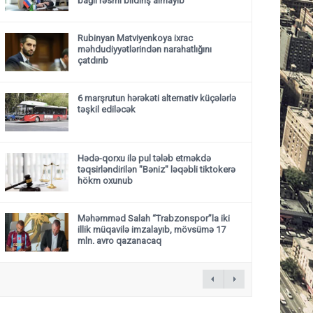
bağlı rəsmi bildiriş almayıb
Rubinyan Matviyenkoya ixrac
məhdudiyyətlərindən narahatlığını
çatdırıb
6 marşrutun hərəkəti alternativ küçələrlə
təşkil ediləcək
Hədə-qorxu ilə pul tələb etməkdə
təqsirləndirilən "Bəniz" ləqəbli tiktokerə
hökm oxunub
Məhəmməd Salah “Trabzonspor”la iki
illik müqavilə imzalayıb, mövsümə 17
mln. avro qazanacaq