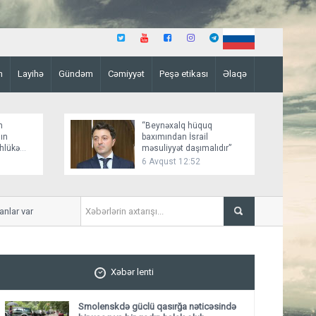
n
Layihə
Gündəm
Cəmiyyət
Peşə etikası
Əlaqə
n
“Beynəxalq hüquq
ın
baxımından İsrail
əhlükə
məsuliyyət daşımalıdır”
6 Avqust 12:52
r var
İmişlidə uşaq velosepedlə 
Xəbər lenti
Smolenskdə güclü qasırğa nəticəsində