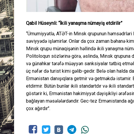
Qabil Hüseynli: “İkili yanaşma nümayiş etdirilir”
“Ümumiyyətlə, ATƏT-in Minsk qrupunun həmsədrləri Da
səviyyədə işləmirlər. Onlar da çox zaman bəhanə kimi 
Minsk qrupu münaqişənin həllində ikili yanaşma nümay
Politoloqun sözlərinə görə, əslində, Minsk qrupuna da
və günahkar tərəfə müəyyən sanksiyalar tətbiq etməli, 
üç nəfər də turist kimi gəlib-gedir. Belə olan halda da
Ermənistan danışıqlara getmir və getməkdə istəmir. B
etdirmir. Bütün bunlar ikili standartdır və ikili standa
göstərir ki, Ermənistan hakimiyyət dəyişikliyi ərəfəs
bağlayan məsələlərdəndir. Gec-tez Ermənistanda ağır
çox ağırdır".