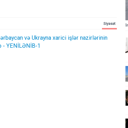
Siyasət
İ
rbaycan və Ukrayna xarici işlər nazirlərinin
b - YENİLƏNİB-1