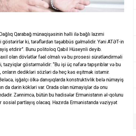
ğlıq Qarabağ münaqişəsinin həlli ilə bağlı lazımi
göstərirlər ki, tərəflərdən təşəbbüs gəlməlidir. Yəni ATƏT-in
iş etdirir”. Bunu politoloq Qabil Hüseynli deyib.
xil olan dövlətlər fəal olmalı və bu prosesi sürətləndirməli
təzyiqlər göstərməlidir: “Bu işi üç nəfərə tapşırıblar və bu
, onların dedikləri sözləri də heç kəs eşitmək istəmir.
eləcə, işğalçı ölkə danışıqlarda konstruktivlik belə nümayiş
rtın da dərin kökləri var. Orada olan nümayişlər də onu
indədir. Zənnimcə, bütün bu hadisələr Ermənistanın əl-qolunu
 sosial partlayış olacaq. Hazırda Ermənistanda vəziyyət