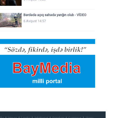
Bərdədə açıq sahədə yanğın olub - VİDEO
6 Avqust 14:57
ibə
İdman
Layihə
Ədəbiyyat
Gündəm
Cəmiyyət
Əlaqə