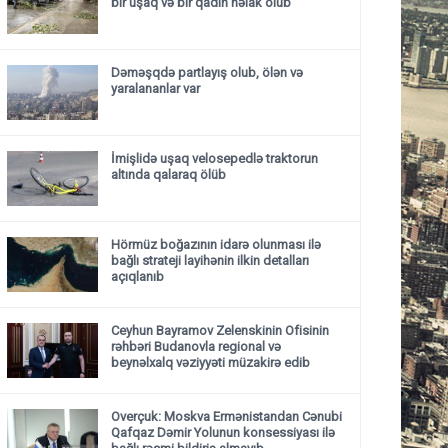
bir uşaq və bir qadın həlak olub
Dəməşqdə partlayış olub, ölən və
yaralananlar var
İmişlidə uşaq velosepedlə traktorun
altında qalaraq ölüb
Hörmüz boğazının idarə olunması ilə
bağlı strateji layihənin ilkin detalları
açıqlanıb
Ceyhun Bayramov Zelenskinin Ofisinin
rəhbəri Budanovla regional və
beynəlxalq vəziyyəti müzakirə edib
Overçuk: Moskva Ermənistandan Cənubi
Qafqaz Dəmir Yolunun konsessiyası ilə