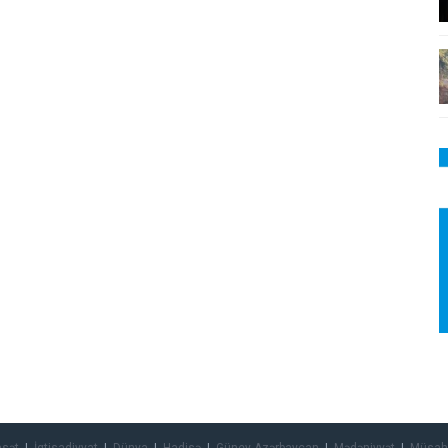
asət
İqtisadiyyat
Dünya
Hadisə
Güney Azərbaycan
Mədəniyyət
Müsah