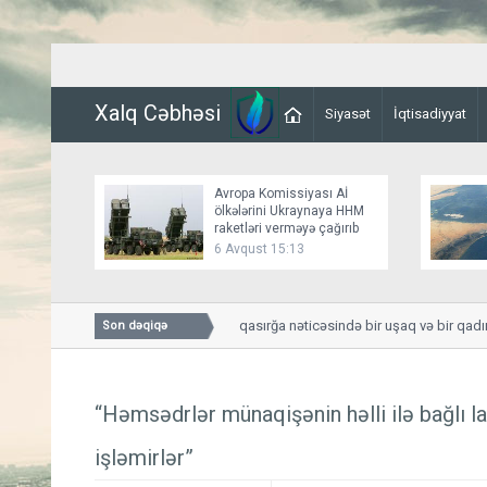
Xalq Cəbhəsi
Siyasət
İqtisadiyyat
Avropa Komissiyası Aİ
ölkələrini Ukraynaya HHM
raketləri verməyə çağırıb
6 Avqust 15:13
Smolenskdə güclü qasırğa nəticəsində bir uşaq və bir qadın h
Son dəqiqə
“Həmsədrlər münaqişənin həlli ilə bağlı l
işləmirlər”