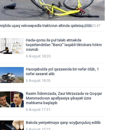
mişlidə uşaq velosepedlə traktorun altında qalaraq ölüb
6 Avqust 20:47
Hədə-qorxu ilə pul tələb etməkdə
təqsirləndirilən "Bəniz" ləqəbli tiktokerə hökm
oxunub
6 Avqust 18:20
Hacıqabulda yol qəzasında bir nəfər ölüb, 1
nəfər xəsarət alıb
6 Avqust 18:03
Rasim İldırımzadə, Zaur Mirzəzadə və Qoşqar
Məmmədovun apellyasiya şikayəti üzrə
məhkəmə başlayıb
6 Avqust 17:31
Bakıda yeniyetməyə qarşı soyğunçuluq edilib
6 Avqust 15:23