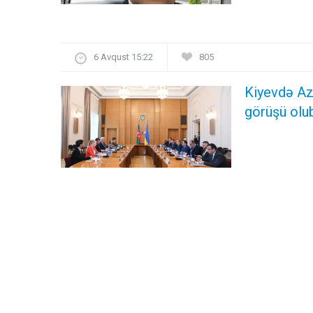
6 Avqust 15:22
805
Kiyevdə Azə
görüşü olu