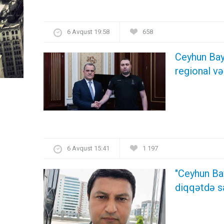
6 Avqust 19:58
658
Ceyhun Bay
regional və
6 Avqust 15:41
1 197
"Ceyhun Ba
diqqətdə s