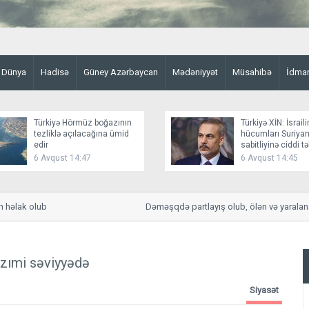
Dünya
Hadisə
Güney Azərbaycan
Mədəniyyət
Müsahibə
İdma
Türkiyə Hörmüz boğazının
Türkiyə XİN: İsraili
tezliklə açılacağına ümid
hücumları Suriyan
edir
sabitliyinə ciddi t
yaradır
6 Avqust 14:47
6 Avqust 14:45
əlak olub
Dəməşqdə partlayış olub, ölən və yaralananla
azımi səviyyədə
Siyasət