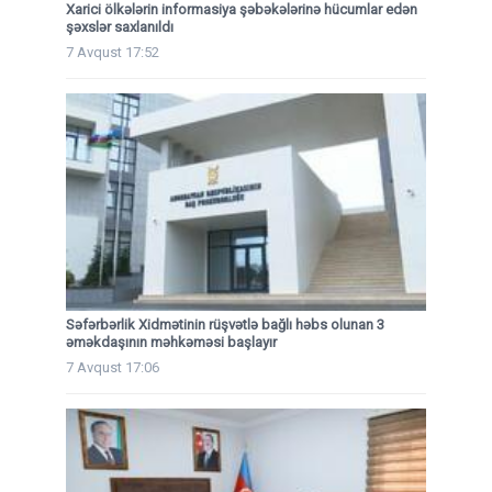
Xarici ölkələrin informasiya şəbəkələrinə hücumlar edən
şəxslər saxlanıldı
7 Avqust 17:52
Səfərbərlik Xidmətinin rüşvətlə bağlı həbs olunan 3
əməkdaşının məhkəməsi başlayır
7 Avqust 17:06