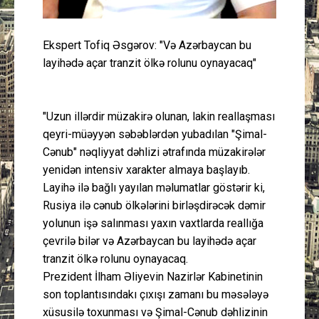
Ekspert Tofiq Əsgərov: "Və Azərbaycan bu
layihədə açar tranzit ölkə rolunu oynayacaq"
"Uzun illərdir müzakirə olunan, lakin reallaşması
qeyri-müəyyən səbəblərdən yubadılan "Şimal-
Cənub" nəqliyyat dəhlizi ətrafında müzakirələr
yenidən intensiv xarakter almaya başlayıb.
Layihə ilə bağlı yayılan məlumatlar göstərir ki,
Rusiya ilə cənub ölkələrini birləşdirəcək dəmir
yolunun işə salınması yaxın vaxtlarda reallığa
çevrilə bilər və Azərbaycan bu layihədə açar
tranzit ölkə rolunu oynayacaq.
Prezident İlham Əliyevin Nazirlər Kabinetinin
son toplantısındakı çıxışı zamanı bu məsələyə
xüsusilə toxunması və Şimal-Cənub dəhlizinin