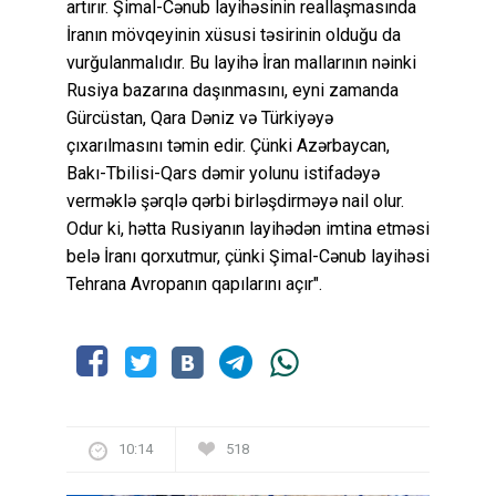
artırır. Şimal-Cənub layihəsinin reallaşmasında
İranın mövqeyinin xüsusi təsirinin olduğu da
vurğulanmalıdır. Bu layihə İran mallarının nəinki
Rusiya bazarına daşınmasını, eyni zamanda
Gürcüstan, Qara Dəniz və Türkiyəyə
çıxarılmasını təmin edir. Çünki Azərbaycan,
Bakı-Tbilisi-Qars dəmir yolunu istifadəyə
verməklə şərqlə qərbi birləşdirməyə nail olur.
Odur ki, hətta Rusiyanın layihədən imtina etməsi
belə İranı qorxutmur, çünki Şimal-Cənub layihəsi
Tehrana Avropanın qapılarını açır".
10:14
518