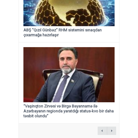
ABŞ "Qızıl Günbəz" RHM sistemini sınaqdan
çıxarmağa hazırlaşır
“Vaşinqton Zirvəsi və Birgə Bəyannamə ilə
Azərbayanın regionda yaratdığı status-kvo bir daha
təsbit olundu”