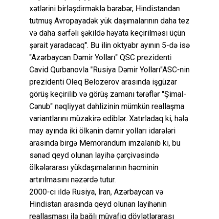
xətlərini birləşdirməklə bərabər, Hindistandan
tutmuş Avropayadək yük daşımalarının daha tez
və daha sərfəli şəkildə həyata keçirilməsi üçün
şərait yaradacaq". Bu ilin oktyabr ayının 5-də isə
"Azərbaycan Dəmir Yolları" QSC prezidenti
Cavid Qurbanovla "Rusiya Dəmir Yolları"ASC-nin
prezidenti Oleq Belozerov arasında işgüzar
görüş keçirilib və görüş zamanı tərəflər "Şimal-
Cənub" nəqliyyat dəhlizinin mümkün reallaşma
variantlarını müzakirə ediblər. Xatırladaq ki, hələ
may ayında iki ölkənin dəmir yolları idarələri
arasında birgə Memorandum imzalanıb ki, bu
sənəd qeyd olunan layihə çərçivəsində
ölkələrarası yükdaşımalarının həcminin
artırılmasını nəzərdə tutur.
2000-ci ildə Rusiya, İran, Azərbaycan və
Hindistan arasında qeyd olunan layihənin
reallaşması ilə bağlı müvafiq dövlətlərarası