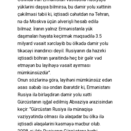
yüklərini daşıya bilmirsə, bu dəmir yolu xəttinin
çəkilməsi təbii ki, iqtisadi cəhətdən nə Tehran,
nə də Moskva üçün əlverişli hesab edilə
bilməz. İranın yalnız Ermənistanla yük
daşımaları həyata keçirmək məqsədilə 3.5
milyard vəsait xərcləyib bu ölkədə dəmir yolu
tikəcəyi inandırıcı deyil. Rusiyanın da hazırki
iqtisadi böhran şəraitində heç bir gəlir vəd
etməyən bu layihəyə vəsait ayırması
mümkünsüzdür".
Onun sözlərinə görə, layihəni mümkünsüz edən
əsas səbəb isə ondan ibarətdir ki, Ermənistanı
Rusiya ilə birləşdirən dəmir yolu xətti
Gürcüstanın işğal edilmiş Abxaziya ərazisindən
keçir: "Gürcüstan Rusiya ilə münaqişə
vəziyyətində olması ilə əlaqədar bu ölkə ilə
iqtisadi əlaqələrini kəsməyə məcbur olub.