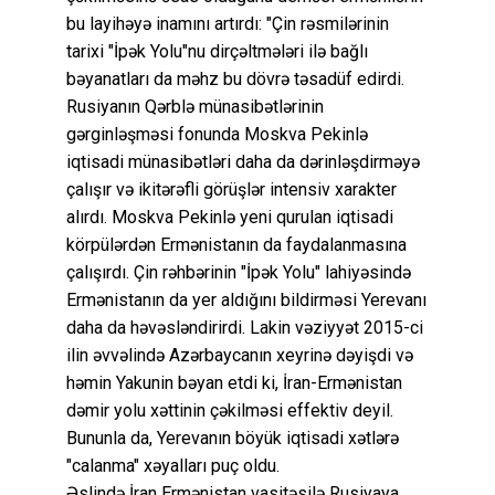
bu layihəyə inamını artırdı: "Çin rəsmilərinin
tarixi "İpək Yolu"nu dirçəltmələri ilə bağlı
bəyanatları da məhz bu dövrə təsadüf edirdi.
Rusiyanın Qərblə münasibətlərinin
gərginləşməsi fonunda Moskva Pekinlə
iqtisadi münasibətləri daha da dərinləşdirməyə
çalışır və ikitərəfli görüşlər intensiv xarakter
alırdı. Moskva Pekinlə yeni qurulan iqtisadi
körpülərdən Ermənistanın da faydalanmasına
çalışırdı. Çin rəhbərinin "İpək Yolu" lahiyəsində
Ermənistanın da yer aldığını bildirməsi Yerevanı
daha da həvəsləndirirdi. Lakin vəziyyət 2015-ci
ilin əvvəlində Azərbaycanın xeyrinə dəyişdi və
həmin Yakunin bəyan etdi ki, İran-Ermənistan
dəmir yolu xəttinin çəkilməsi effektiv deyil.
Bununla da, Yerevanın böyük iqtisadi xətlərə
"calanma" xəyalları puç oldu.
Əslində İran Ermənistan vasitəsilə Rusiyaya