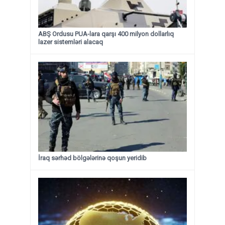
ABŞ Ordusu PUA-lara qarşı 400 milyon dollarlıq
lazer sistemləri alacaq
İraq sərhəd bölgələrinə qoşun yeridib