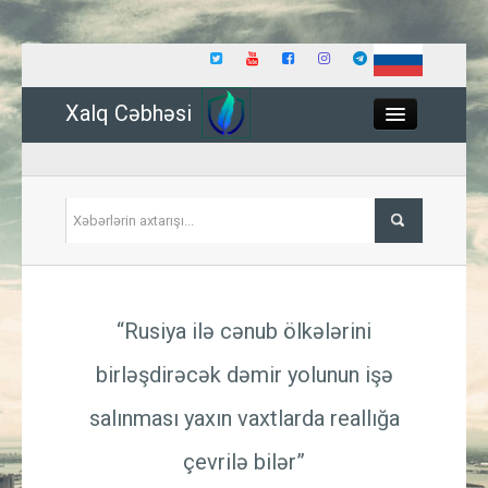
Xalq Cəbhəsi
Close
Siyasət
“Rusiya ilə cənub ölkələrini
İqtisadiyyat
birləşdirəcək dəmir yolunun işə
Dünya
salınması yaxın vaxtlarda reallığa
Hadisə
çevrilə bilər”