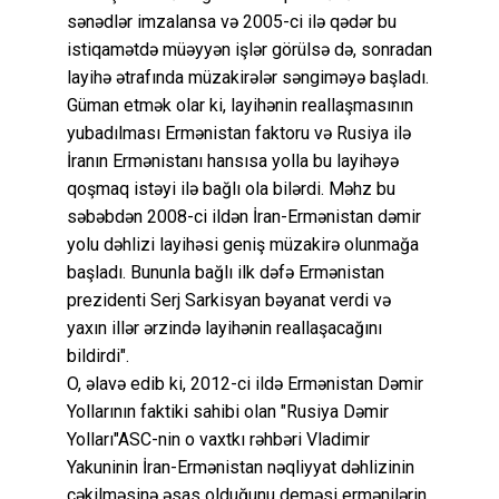
sənədlər imzalansa və 2005-ci ilə qədər bu
istiqamətdə müəyyən işlər görülsə də, sonradan
layihə ətrafında müzakirələr səngiməyə başladı.
Güman etmək olar ki, layihənin reallaşmasının
yubadılması Ermənistan faktoru və Rusiya ilə
İranın Ermənistanı hansısa yolla bu layihəyə
qoşmaq istəyi ilə bağlı ola bilərdi. Məhz bu
səbəbdən 2008-ci ildən İran-Ermənistan dəmir
yolu dəhlizi layihəsi geniş müzakirə olunmağa
başladı. Bununla bağlı ilk dəfə Ermənistan
prezidenti Serj Sarkisyan bəyanat verdi və
yaxın illər ərzində layihənin reallaşacağını
bildirdi".
O, əlavə edib ki, 2012-ci ildə Ermənistan Dəmir
Yollarının faktiki sahibi olan "Rusiya Dəmir
Yolları"ASC-nin o vaxtkı rəhbəri Vladimir
Yakuninin İran-Ermənistan nəqliyyat dəhlizinin
çəkilməsinə əsas olduğunu deməsi ermənilərin