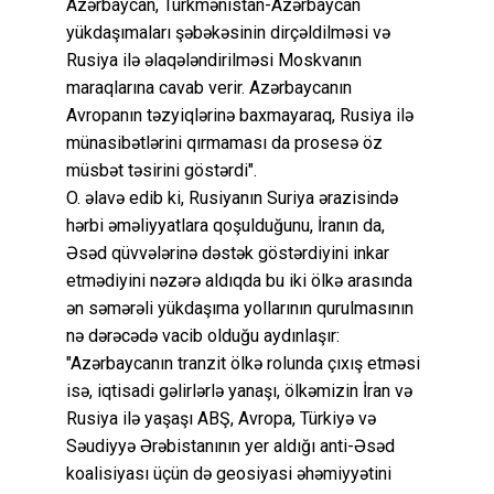
Azərbaycan, Türkmənistan-Azərbaycan
yükdaşımaları şəbəkəsinin dirçəldilməsi və
Rusiya ilə əlaqələndirilməsi Moskvanın
maraqlarına cavab verir. Azərbaycanın
Avropanın təzyiqlərinə baxmayaraq, Rusiya ilə
münasibətlərini qırmaması da prosesə öz
müsbət təsirini göstərdi".
O. əlavə edib ki, Rusiyanın Suriya ərazisində
hərbi əməliyyatlara qoşulduğunu, İranın da,
Əsəd qüvvələrinə dəstək göstərdiyini inkar
etmədiyini nəzərə aldıqda bu iki ölkə arasında
ən səmərəli yükdaşıma yollarının qurulmasının
nə dərəcədə vacib olduğu aydınlaşır:
"Azərbaycanın tranzit ölkə rolunda çıxış etməsi
isə, iqtisadi gəlirlərlə yanaşı, ölkəmizin İran və
Rusiya ilə yaşaşı ABŞ, Avropa, Türkiyə və
Səudiyyə Ərəbistanının yer aldığı anti-Əsəd
koalisiyası üçün də geosiyasi əhəmiyyətini