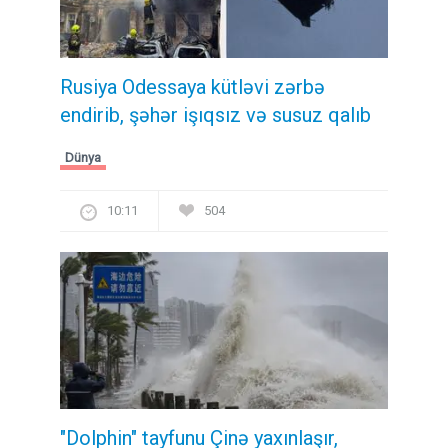
Rusiya Odessaya kütləvi zərbə
endirib, şəhər işıqsız və susuz qalıb
Dünya
10:11
504
"Dolphin" tayfunu Çinə yaxınlaşır,