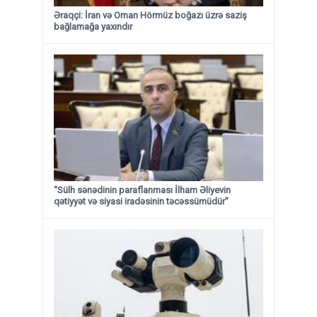
Əraqçi: İran və Oman Hörmüz boğazı üzrə saziş
bağlamağa yaxındır
“Sülh sənədinin paraflanması İlham Əliyevin
qətiyyət və siyasi iradəsinin təcəssümüdür”