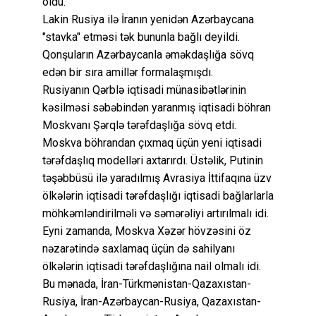
oldu.
Lakin Rusiya ilə İranın yenidən Azərbaycana
"stavka" etməsi tək bununla bağlı deyildi.
Qonşuların Azərbaycanla əməkdaşlığa sövq
edən bir sıra amillər formalaşmışdı.
Rusiyanın Qərblə iqtisadi münasibətlərinin
kəsilməsi səbəbindən yaranmış iqtisadi böhran
Moskvanı Şərqlə tərəfdaşlığa sövq etdi.
Moskva böhrandan çıxmaq üçün yeni iqtisadi
tərəfdaşlıq modelləri axtarırdı. Üstəlik, Putinin
təşəbbüsü ilə yaradılmış Avrasiya İttifaqına üzv
ölkələrin iqtisadi tərəfdaşlığı iqtisadi bağlarlarla
möhkəmləndirilməli və səmərəliyi artırılmalı idi.
Eyni zamanda, Moskva Xəzər hövzəsini öz
nəzarətində saxlamaq üçün də sahilyanı
ölkələrin iqtisadi tərəfdaşlığına nail olmalı idi.
Bu mənada, İran-Türkmənistan-Qazaxıstan-
Rusiya, İran-Azərbaycan-Rusiya, Qazaxıstan-