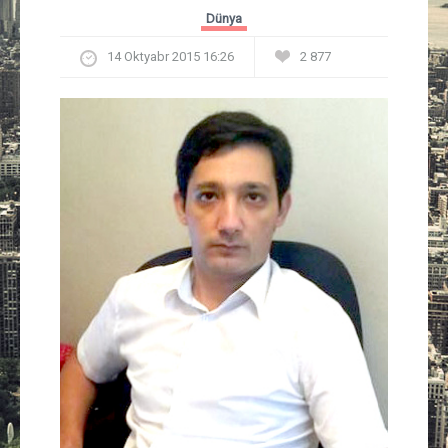
Güney Azərbaycan
Dünya
14 Oktyabr 2015 16:26
2 877
Mədəniyyət
Müsahibə
İdman
Layihə
Gündəm
Cəmiyyət
Peşə etikası
Əlaqə