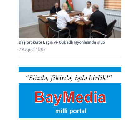
Baş prokuror Laçın və Qubadlı rayonlarında olub
7 Avqust 16:07