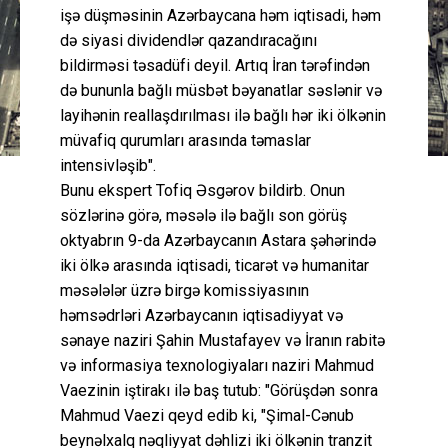
işə düşməsinin Azərbaycana həm iqtisadi, həm
də siyasi dividendlər qazandıracağını
bildirməsi təsadüfi deyil. Artıq İran tərəfindən
də bununla bağlı müsbət bəyanatlar səslənir və
layihənin reallaşdırılması ilə bağlı hər iki ölkənin
müvafiq qurumları arasında təmaslar
intensivləşib".
Bunu ekspert Tofiq Əsgərov bildirb. Onun
sözlərinə görə, məsələ ilə bağlı son görüş
oktyabrın 9-da Azərbaycanın Astara şəhərində
iki ölkə arasında iqtisadi, ticarət və humanitar
məsələlər üzrə birgə komissiyasının
həmsədrləri Azərbaycanın iqtisadiyyat və
sənaye naziri Şahin Mustafayev və İranın rabitə
və informasiya texnologiyaları naziri Mahmud
Vaezinin iştirakı ilə baş tutub: "Görüşdən sonra
Mahmud Vaezi qeyd edib ki, "Şimal-Cənub
beynəlxalq nəqliyyat dəhlizi iki ölkənin tranzit