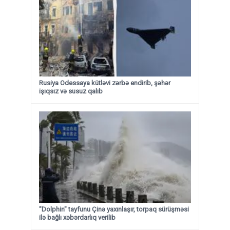
Rusiya Odessaya kütləvi zərbə endirib, şəhər
işıqsız və susuz qalıb
"Dolphin" tayfunu Çinə yaxınlaşır, torpaq sürüşməsi
ilə bağlı xəbərdarlıq verilib