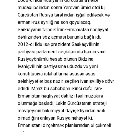
2008-ci ildə Rusiyanın Gürcüstana hərbi
müdaxiləsindən sonra Yerevan ümid etdi ki,
Gürcüstan Rusiya tərəfindən işğal ediləcək və
erməni-rus ayrılığına son qoyulacaq.
Sarkisyanın tələsik İran-Ermənistan nəqliyyat
dəhlizindən söz açması bununla bağlı idi.
2012-ci ildə isə prezident Saakaşvillinin
partiyası parlament seçkilərində həmin vaxt
Rusiyayönümlü hesab olunan Bidzina
İvanişvillinin partiyasına uduzdu və yeni
konstitusiya islahatlarına əsasən əsas
səlahiyyətlər baş nazir seçilən İvanişvilliyə dövr
edildi. Məhz bu səbəbdən ikinci dəfə İran-
Ermənistan nəqliyyat dəhlizi fəal müzakirə
olunmağa başladı. Lakin Gürcüstanın strateji
mövqeyinin hakimiyyət dəyişikliyindən asılı
olmadığını anlayan Rusiya nəhayət ki,
Ermənistanı dirçəltmək planlarından əl çəkməli