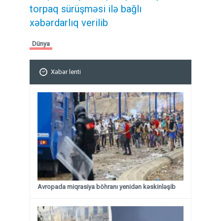
torpaq sürüşməsi ilə bağlı
xəbərdarlıq verilib
Dünya
Xəbər lenti
Avropada miqrasiya böhranı yenidən kəskinləşib