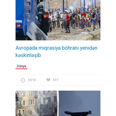
Avropada miqrasiya böhranı yenidən
kəskinləşib
Dünya
10:13
511