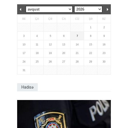
BE
ÇA
ÇƏ
CA
CÜ
ŞƏ
BZ
1
2
3
4
5
6
7
8
9
10
11
12
13
14
15
16
17
18
19
20
21
22
23
24
25
26
27
28
29
30
31
Hadisə