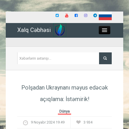
Xalq Cəbhəsi
Close
Siyasət
Polşadan Ukraynanı məyus edəcək
İqtisadiyyat
açıqlama: İstəmirik!
Dünya
Dünya
Hadisə
9 Noyabr 2024 19:49
3 934