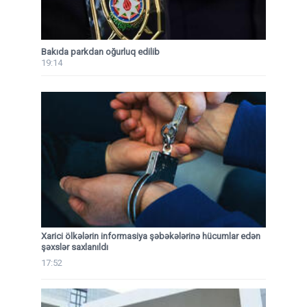
Bakıda parkdan oğurluq edilib
19:14
Xarici ölkələrin informasiya şəbəkələrinə hücumlar edən
şəxslər saxlanıldı
17:52