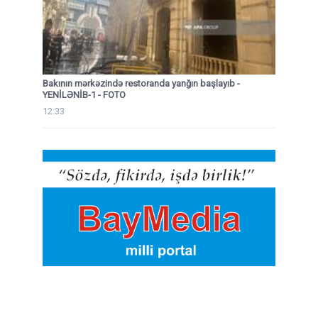
Bakının mərkəzində restoranda yanğın başlayıb
-
YENİLƏNİB-1 - FOTO
12:33