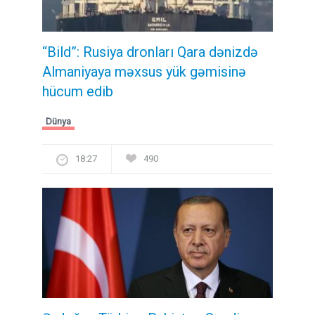
“Bild”: Rusiya dronları Qara dənizdə
Almaniyaya məxsus yük gəmisinə
hücum edib
Dünya
18:27
490