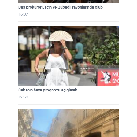
Baş prokuror Laçın və Qubadlı rayonlarında olub
16:07
Sabahın hava proqnozu açıqlanıb
12:50