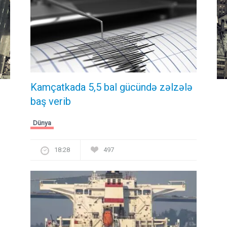
Kamçatkada 5,5 bal gücündə zəlzələ
baş verib
Dünya
18:28
497