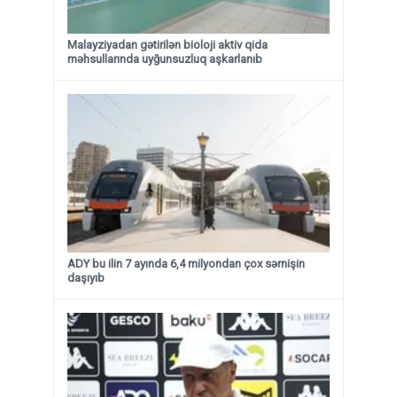
Malayziyadan gətirilən bioloji aktiv qida
məhsullarında uyğunsuzluq aşkarlanıb
ADY bu ilin 7 ayında 6,4 milyondan çox sərnişin
daşıyıb