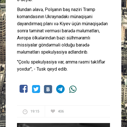
Bundan əlavə, Polşanın baş naziri Tramp
komandasının Ukraynadakı münaqişəni
dayandırmaq planı və Kiyev üçün münaqişədən
sonra təminat verməsi barədə məlumatları,
Avropa ölkələrindən bəzi sülhməramlı
missiyalar göndərməli olduğu barədə
məlumatları spekulyasiya adlandırıb.
"Çoxlu spekulyasiya var, amma rəsmi təkliflər
yoxdur", - Tusk qeyd edib.
19:15
406