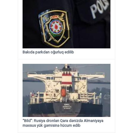
Bakıda parkdan oğurluq edilib
“Bild”: Rusiya dronları Qara dənizdə Almaniyaya
məxsus yük gəmisinə hücum edib