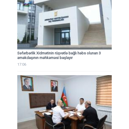
Səfərbərlik Xidmətinin rüşvətlə bağlı həbs olunan 3
əməkdaşının məhkəməsi başlayır
17:06