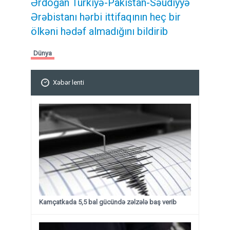
Ərdoğan Türkiyə-Pakistan-Səudiyyə
Ərəbistanı hərbi ittifaqının heç bir
ölkəni hədəf almadığını bildirib
Dünya
Xəbər lenti
Kamçatkada 5,5 bal gücündə zəlzələ baş verib