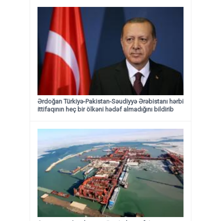
Ərdoğan Türkiyə-Pakistan-Səudiyyə Ərəbistanı hərbi
ittifaqının heç bir ölkəni hədəf almadığını bildirib