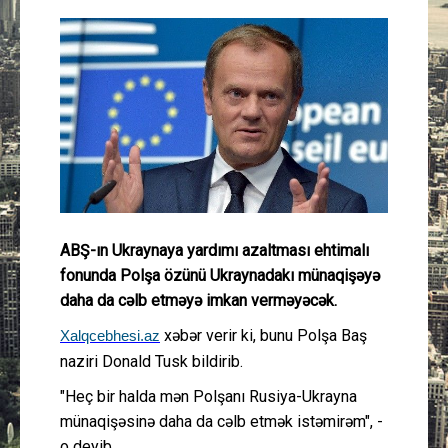
Güney Azərbaycan
Mədəniyyət
Müsahibə
İdman
Layihə
ABŞ-ın Ukraynaya yardımı azaltması ehtimalı
fonunda Polşa özünü Ukraynadakı münaqişəyə
Gündəm
daha da cəlb etməyə imkan verməyəcək.
Cəmiyyət
xəbər verir ki, bunu Polşa Baş
Xalqcebhesi.az
naziri Donald Tusk bildirib.
Peşə etikası
"Heç bir halda mən Polşanı Rusiya-Ukrayna
münaqişəsinə daha da cəlb etmək istəmirəm", -
Əlaqə
o deyib.