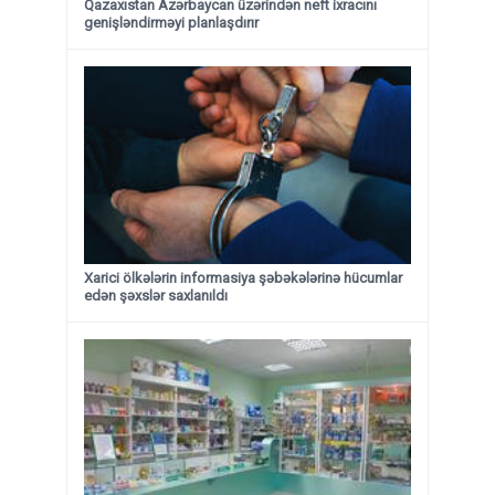
Qazaxıstan Azərbaycan üzərindən neft ixracını
genişləndirməyi planlaşdırır
Xarici ölkələrin informasiya şəbəkələrinə hücumlar
edən şəxslər saxlanıldı