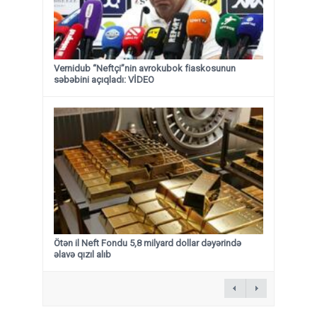
Vernidub “Neftçi”nin avrokubok fiaskosunun
səbəbini açıqladı: VİDEO
Ötən il Neft Fondu 5,8 milyard dollar dəyərində
əlavə qızıl alıb