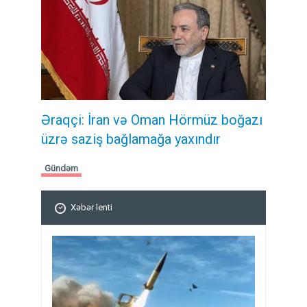
Əraqçi: İran və Oman Hörmüz boğazı
üzrə saziş bağlamağa yaxındır
Gündəm
Xəbər lenti