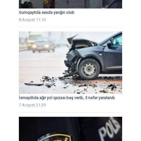
Sumqayıtda sexdə yanğın olub
8 Avqust 11:10
İsmayıllıda ağır yol qəzası baş verib, 5 nəfər yaralanıb
7 Avqust 21:39