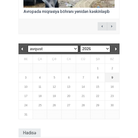
Avropada miqrasiya böhranı yenidən kəskinləşib
BE
ÇA
ÇƏ
CA
CÜ
ŞƏ
BZ
1
2
3
4
5
6
7
8
9
10
11
12
13
14
15
16
17
18
19
20
21
22
23
24
25
26
27
28
29
30
31
Hadisə