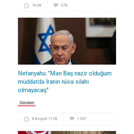
16:49
378
Netanyahu: "Mən Baş nazir olduğum
müddətdə İranın nüvə silahı
olmayacaq"
Gündəm
8 Avqust 17:03
1 057