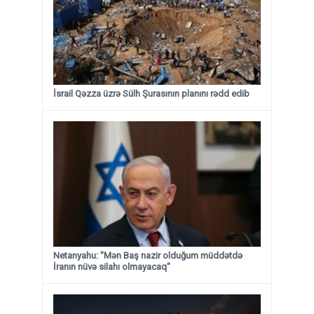
İsrail Qəzza üzrə Sülh Şurasının planını rədd edib
Netanyahu: "Mən Baş nazir olduğum müddətdə
İranın nüvə silahı olmayacaq"