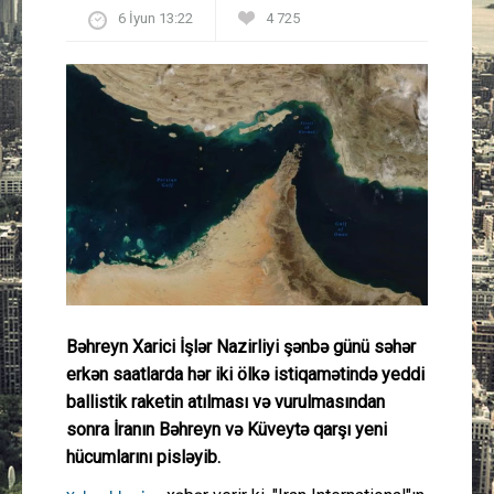
6 İyun 13:22
4 725
Güney Azərbaycan
Mədəniyyət
Müsahibə
İdman
Layihə
Gündəm
Bəhreyn Xarici İşlər Nazirliyi şənbə günü səhər
Cəmiyyət
erkən saatlarda hər iki ölkə istiqamətində yeddi
ballistik raketin atılması və vurulmasından
Peşə etikası
sonra İranın Bəhreyn və Küveytə qarşı yeni
hücumlarını pisləyib.
Əlaqə