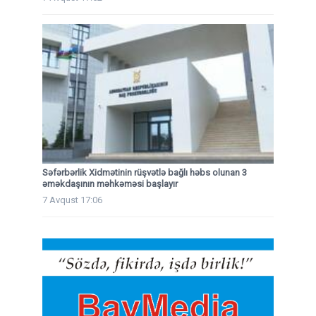
Səfərbərlik Xidmətinin rüşvətlə bağlı həbs olunan 3
əməkdaşının məhkəməsi başlayır
7 Avqust 17:06