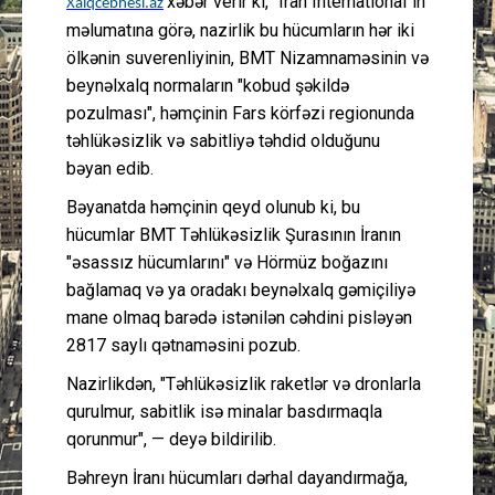
xəbər verir ki, "Iran International"ın
Xalqcebhesi.az
məlumatına görə, nazirlik bu hücumların hər iki
ölkənin suverenliyinin, BMT Nizamnaməsinin və
beynəlxalq normaların "kobud şəkildə
pozulması", həmçinin Fars körfəzi regionunda
təhlükəsizlik və sabitliyə təhdid olduğunu
bəyan edib.
Bəyanatda həmçinin qeyd olunub ki, bu
hücumlar BMT Təhlükəsizlik Şurasının İranın
"əsassız hücumlarını" və Hörmüz boğazını
bağlamaq və ya oradakı beynəlxalq gəmiçiliyə
mane olmaq barədə istənilən cəhdini pisləyən
2817 saylı qətnaməsini pozub.
Nazirlikdən, "Təhlükəsizlik raketlər və dronlarla
qurulmur, sabitlik isə minalar basdırmaqla
qorunmur", — deyə bildirilib.
Bəhreyn İranı hücumları dərhal dayandırmağa,