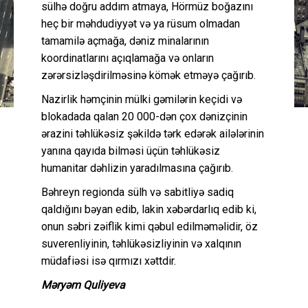
sülhə doğru addım atmaya, Hörmüz boğazını
heç bir məhdudiyyət və ya rüsum olmadan
tamamilə açmağa, dəniz minalarının
koordinatlarını açıqlamağa və onların
zərərsizləşdirilməsinə kömək etməyə çağırıb.
Nazirlik həmçinin mülki gəmilərin keçidi və
blokadada qalan 20 000-dən çox dənizçinin
ərazini təhlükəsiz şəkildə tərk edərək ailələrinin
yanına qayıda bilməsi üçün təhlükəsiz
humanitar dəhlizin yaradılmasına çağırıb.
Bəhreyn regionda sülh və sabitliyə sadiq
qaldığını bəyan edib, lakin xəbərdarlıq edib ki,
onun səbri zəiflik kimi qəbul edilməməlidir, öz
suverenliyinin, təhlükəsizliyinin və xalqının
müdafiəsi isə qırmızı xəttdir.
Məryəm Quliyeva