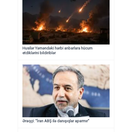
Husilər Yəməndəki hərbi anbarlara hücum
etdiklərini bildiriblər
Əraqçi: "İran ABŞ ilə danışıqlar aparmır"