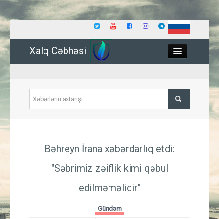
Xalq Cəbhəsi
Close
Siyasət
Bəhreyn İrana xəbərdarlıq etdi:
İqtisadiyyat
"Səbrimiz zəiflik kimi qəbul
Dünya
edilməməlidir"​​​​​​​
Hadisə
Gündəm