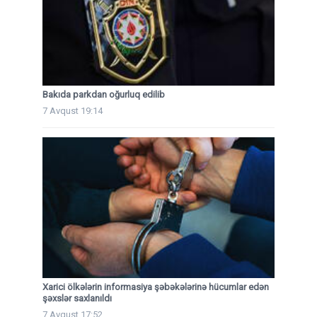
Bakıda parkdan oğurluq edilib
7 Avqust 19:14
Xarici ölkələrin informasiya şəbəkələrinə hücumlar edən
şəxslər saxlanıldı
7 Avqust 17:52