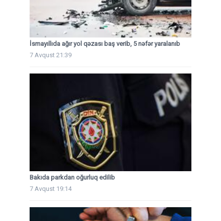
İsmayıllıda ağır yol qəzası baş verib, 5 nəfər yaralanıb
7 Avqust 21:39
Bakıda parkdan oğurluq edilib
7 Avqust 19:14