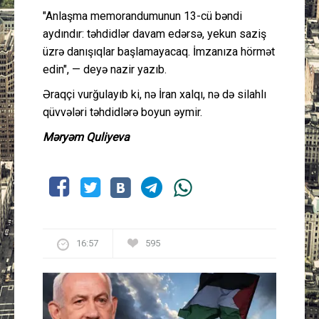
"Anlaşma memorandumunun 13-cü bəndi
aydındır: təhdidlər davam edərsə, yekun saziş
üzrə danışıqlar başlamayacaq. İmzanıza hörmət
edin", — deyə nazir yazıb.
Əraqçi vurğulayıb ki, nə İran xalqı, nə də silahlı
qüvvələri təhdidlərə boyun əymir.
Məryəm Quliyeva
16:57
595