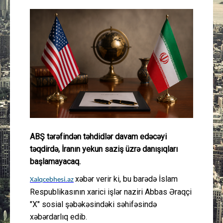
Güney Azərbaycan
Mədəniyyət
Müsahibə
İdman
Layihə
ABŞ tərəfindən təhdidlər davam edəcəyi
Gündəm
təqdirdə, İranın yekun saziş üzrə danışıqları
başlamayacaq.
Cəmiyyət
xəbər verir ki, bu barədə İslam
Xalqcebhesi.az
Peşə etikası
Respublikasının xarici işlər naziri Abbas Əraqçi
"X" sosial şəbəkəsindəki səhifəsində
xəbərdarlıq edib.
Əlaqə