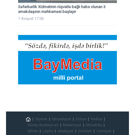
Səfərbərlik Xidmətinin rüşvətlə bağlı həbs olunan 3
əməkdaşının məhkəməsi başlayır
7 Avqust 17:06
Siyasət
İqtisadiyyat
Dünya
Hadisə
Güney Azərbaycan
Mədəniyyət
Müsahibə
İdman
Layihə
Ədəbiyyat
Gündəm
Cəmiyyət