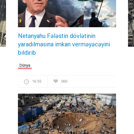
Netanyahu Fələstin dövlətinin
yaradılmasına imkan verməyəcəyini
bildirib
Dünya
16:55
560