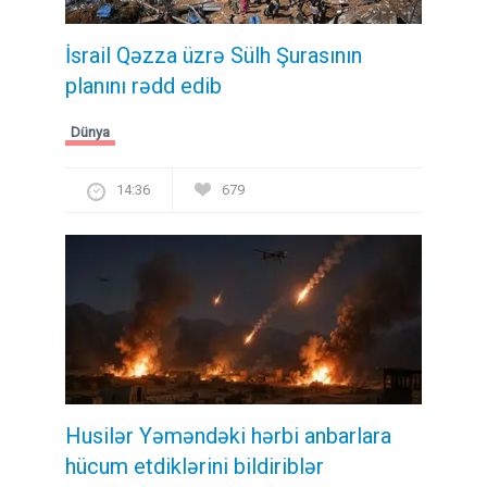
İsrail Qəzza üzrə Sülh Şurasının
planını rədd edib
Dünya
14:36
679
Husilər Yəməndəki hərbi anbarlara
hücum etdiklərini bildiriblər