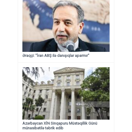
Əraqçi: "İran ABŞ ilə danışıqlar aparmır"
Azərbaycan XİN Sinqapuru Müstəqillik Günü
münasibətilə təbrik edib