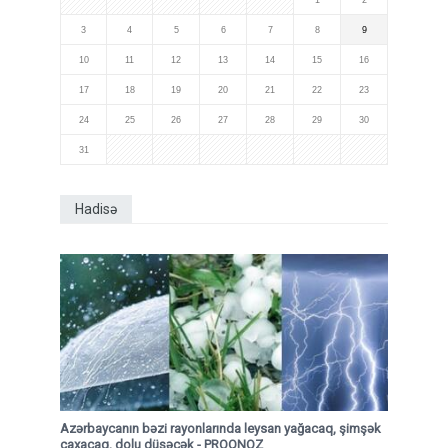
1
2
3
4
5
6
7
8
9
10
11
12
13
14
15
16
17
18
19
20
21
22
23
24
25
26
27
28
29
30
31
Hadisə
Azərbaycanın bəzi rayonlarında leysan yağacaq, şimşək
çaxacaq, dolu düşəcək - PROQNOZ