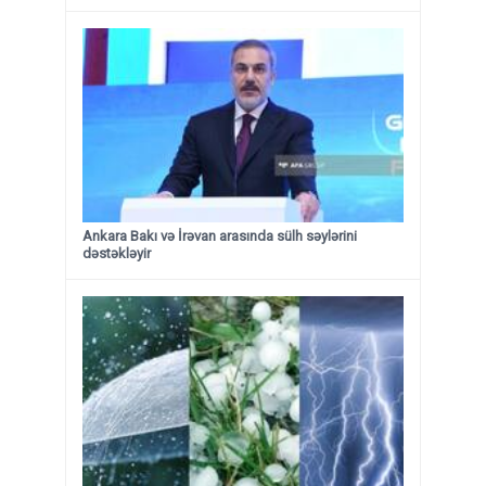
Ankara Bakı və İrəvan arasında sülh səylərini
dəstəkləyir