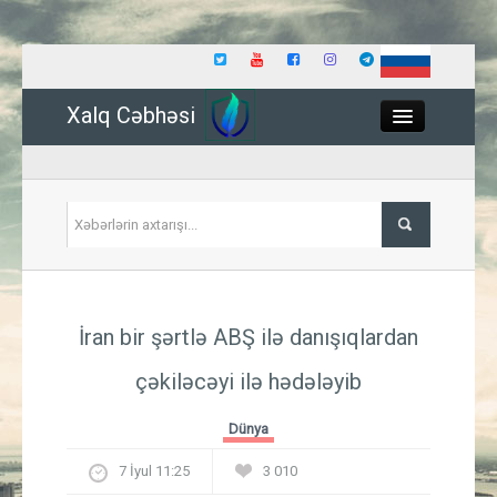
Xalq Cəbhəsi
Close
Siyasət
İran bir şərtlə ABŞ ilə danışıqlardan
İqtisadiyyat
çəkiləcəyi ilə hədələyib
Dünya
Dünya
Hadisə
7 İyul 11:25
3 010