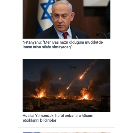
Netanyahu: "Mən Baş nazir olduğum müddətdə
İranın nüvə silahı olmayacaq"
Husilər Yəməndəki hərbi anbarlara hücum
etdiklərini bildiriblər