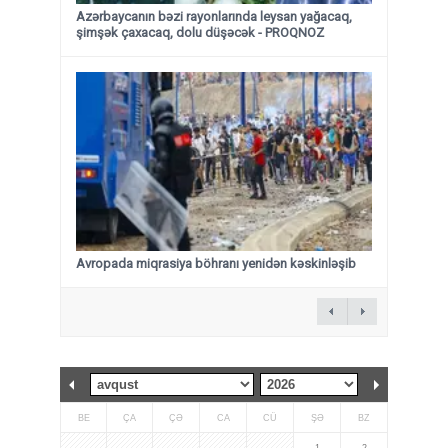
Azərbaycanın bəzi rayonlarında leysan yağacaq,
şimşək çaxacaq, dolu düşəcək - PROQNOZ
Avropada miqrasiya böhranı yenidən kəskinləşib
BE
ÇA
ÇƏ
CA
CÜ
ŞƏ
BZ