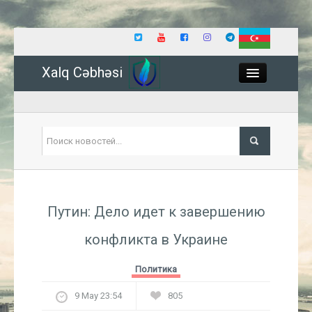
Xalq Cəbhəsi
Close
Политика
Путин: Дело идет к завершению
Экономика
конфликта в Украине
Мир
Политика
Событие
9 May 23:54
805