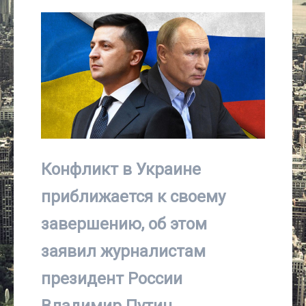
Культура
Интервью
Виды спорта
Проект
Литература
Конфликт в Украине
Актуально
приближается к своему
завершению, об этом
Контакты
заявил журналистам
президент России
Владимир Путин.