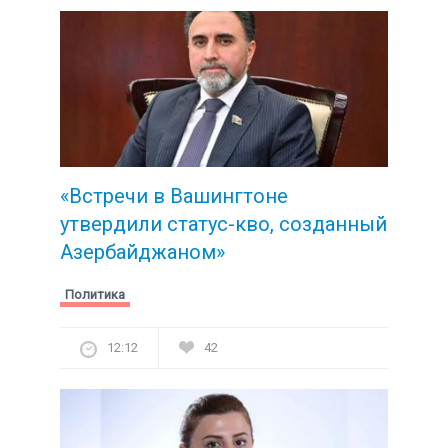
«Встречи в Вашингтоне
утвердили статус-кво, созданный
Азербайджаном»
Политика
12:12
42