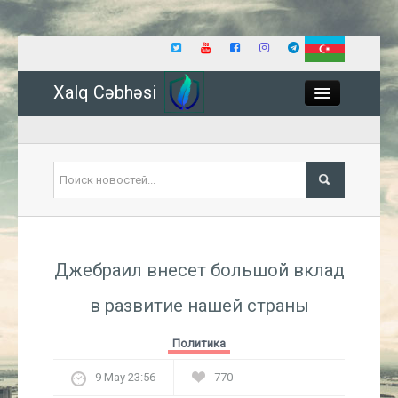
Xalq Cəbhəsi
Close
Политика
Джебраил внесет большой вклад
Экономика
в развитие нашей страны
Мир
Политика
Событие
9 May 23:56
770