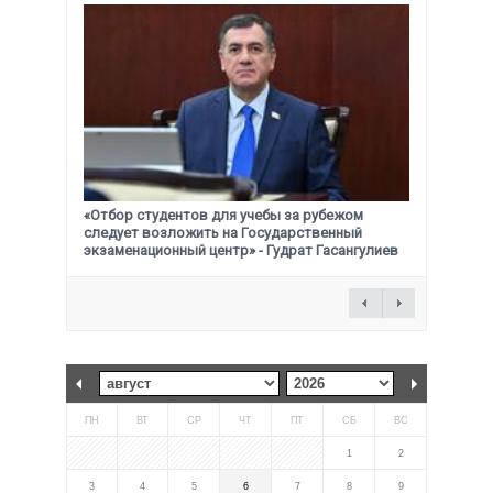
«Отбор студентов для учебы за рубежом
следует возложить на Государственный
экзаменационный центр» - Гудрат Гасангулиев
ПН
ВТ
СР
ЧТ
ПТ
СБ
ВС
1
2
3
4
5
6
7
8
9