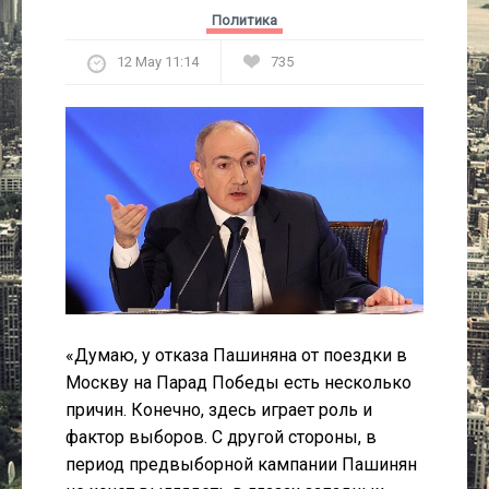
Культура
Политика
12 May 11:14
735
Интервью
Виды спорта
Проект
Литература
Актуально
«Думаю, у отказа Пашиняна от поездки в
Контакты
Москву на Парад Победы есть несколько
причин. Конечно, здесь играет роль и
фактор выборов. С другой стороны, в
период предвыборной кампании Пашинян