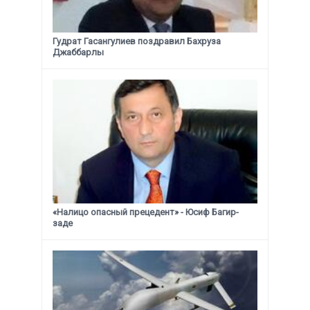
Гудрат Гасангулиев поздравил Бахруза
Джаббарлы
«Налицо опасный прецедент» - Юсиф Багир-
заде