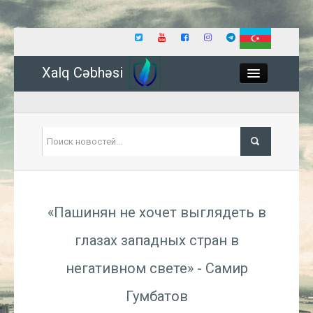
Xalq Cəbhəsi
Close
Политика
«Пашинян не хочет выглядеть в
Экономика
глазах западных стран в
Мир
негативном свете» - Самир
Событие
Гумбатов