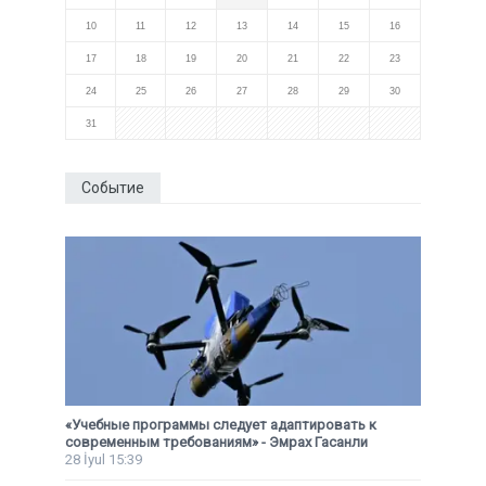
10
11
12
13
14
15
16
17
18
19
20
21
22
23
24
25
26
27
28
29
30
31
Событие
«Учебные программы следует адаптировать к
современным требованиям» - Эмрах Гасанли
28 İyul 15:39