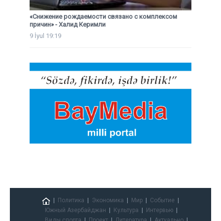
«Снижение рождаемости связано с комплексом
причин» - Халид Керимли
9 İyul 19:19
Политика
Экономика
Мир
Событие
Южный Азербайджан
Культура
Интервью
Виды спорта
Проект
Литература
Актуально