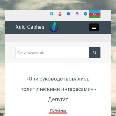
Xalq Cəbhəsi
Close
Политика
«Они руководствовались
Экономика
политическими интересами» -
Мир
Депутат
Событие
Политика