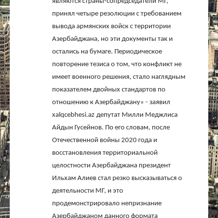
являются страны-сопредседатели МГ,
принял четыре резолюции с требованием
вывода армянских войск с территории
Азербайджана, но эти документы так и
остались на бумаге. Периодическое
повторение тезиса о том, что конфликт не
имеет военного решения, стало наглядным
показателем двойных стандартов по
отношению к Азербайджану» - заявил
xalqcebhesi
.
az
депутат Милли Меджлиса
Айдын Гусейнов. По его словам, после
Отечественной войны 2020 года и
восстановления территориальной
целостности Азербайджана президент
Ильхам Алиев стал резко высказываться о
деятельности МГ, и это
продемонстрировало непризнание
Азербайджаном данного формата