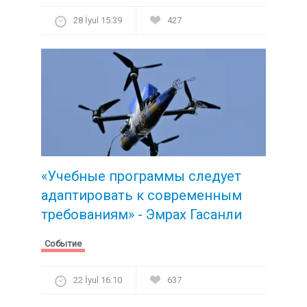
28 İyul 15:39
427
«Учебные программы следует
адаптировать к современным
требованиям» - Эмрах Гасанли
Событие
22 İyul 16:10
637