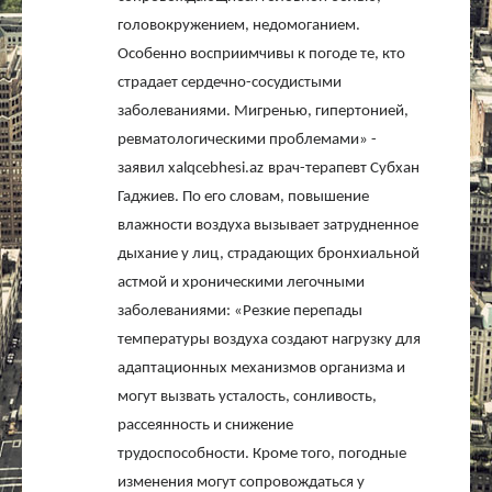
головокружением, недомоганием.
Особенно восприимчивы к погоде те, кто
страдает сердечно-сосудистыми
заболеваниями. Мигренью, гипертонией,
ревматологическими проблемами» -
заявил
xalqcebhesi
.
az
врач-терапевт Субхан
Гаджиев. По его словам, повышение
влажности воздуха вызывает затрудненное
дыхание у лиц, страдающих бронхиальной
астмой и хроническими легочными
заболеваниями: «Резкие перепады
температуры воздуха создают нагрузку для
адаптационных механизмов организма и
могут вызвать усталость, сонливость,
рассеянность и снижение
трудоспособности. Кроме того, погодные
изменения могут сопровождаться у