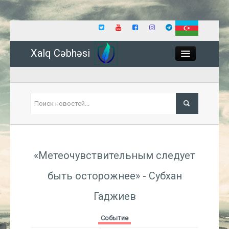
Xalq Cəbhəsi
Close
Политика
«Метеочувствительным следует
Экономика
быть осторожнее» - Субхан
Мир
Гаджиев
Событие
Событие