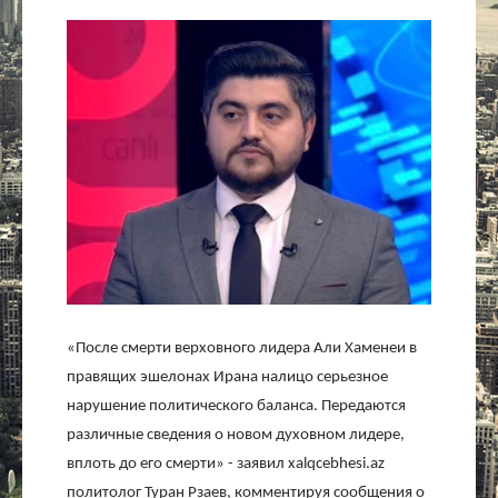
Культура
Интервью
Виды спорта
Проект
Литература
Актуально
«После смерти верховного лидера Али Хаменеи в
Контакты
правящих эшелонах Ирана налицо серьезное
нарушение политического баланса. Передаются
различные сведения о новом духовном лидере,
вплоть до его смерти» - заявил
xalqcebhesi
.
az
политолог Туран Рзаев, комментируя сообщения о