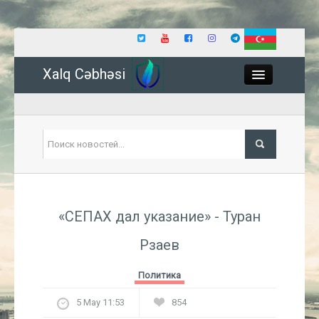
Xalq Cəbhəsi
Close
Политика
«СЕПАХ дал указание» - Туран
Экономика
Рзаев
Мир
Политика
Событие
5 May 11:53
854