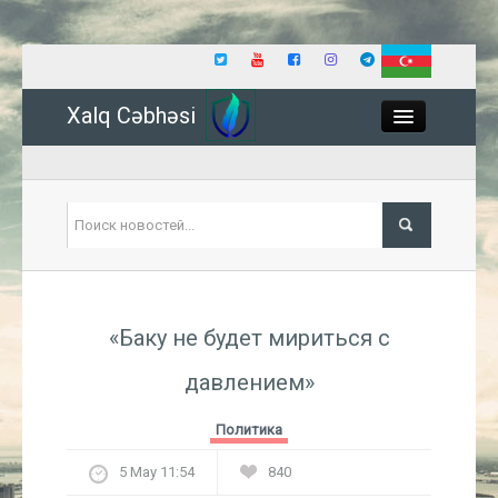
Xalq Cəbhəsi
Close
Политика
«Баку не будет мириться с
Экономика
давлением»
Мир
Политика
Событие
5 May 11:54
840