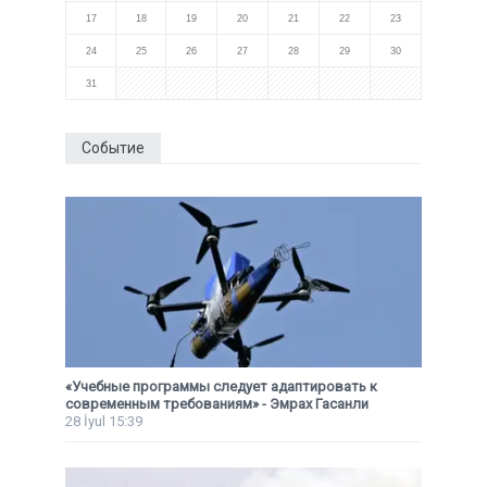
17
18
19
20
21
22
23
24
25
26
27
28
29
30
31
Событие
«Учебные программы следует адаптировать к
современным требованиям» - Эмрах Гасанли
28 İyul 15:39