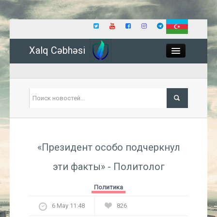
Xalq Cəbhəsi
Close
Политика
«Президент особо подчеркнул
Экономика
эти факты» - Политолог
Мир
Политика
Событие
6 May 11:48
826