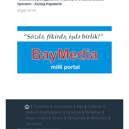
причин» - Халид Керимли
9 İyul 19:19
Политика
Экономика
Мир
Событие
Южный Азербайджан
Культура
Интервью
Виды спорта
Проект
Литература
Актуально
Контакты