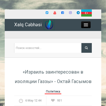
Xalq Cəbhəsi
Close
Политика
«Израиль заинтересован в
Экономика
изоляции Газзы» - Октай Гасымов
Мир
Политика
Событие
6 May 12:44
931