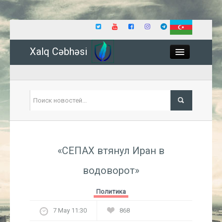
Xalq Cəbhəsi
Close
Политика
«СЕПАХ втянул Иран в
Экономика
водоворот»
Мир
Политика
Событие
7 May 11:30
868