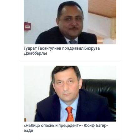
Гудрат Гасангулиев поздравил Бахруза
Джаббарлы
«Налицо опасный прецедент» - Юсиф Багир-
заде