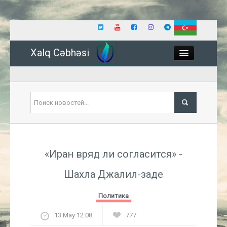
Xalq Cəbhəsi
Close
Политика
«Иран вряд ли согласится» -
Экономика
Шахла Джалил-заде
Мир
Политика
Событие
13 May 12:08
777