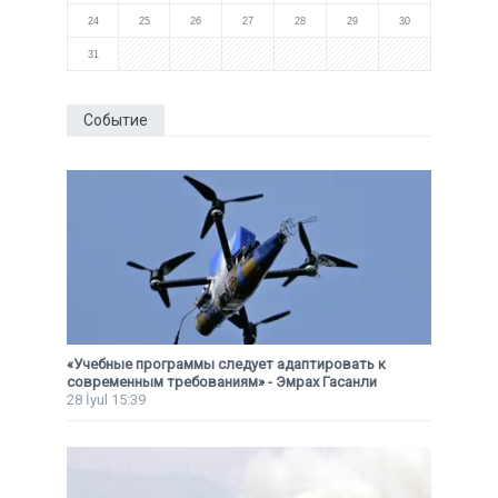
24
25
26
27
28
29
30
31
Событие
«Учебные программы следует адаптировать к
современным требованиям» - Эмрах Гасанли
28 İyul 15:39