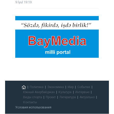
9 İyul 19:19
Политика
Экономика
Мир
Событие
Южный Азербайджан
Культура
Интервью
Виды спорта
Проект
Литература
Актуально
Контакты
Условия использования