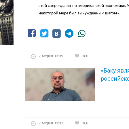
этой сфере ударят по американской экономике. Уч
некоторой мере был вынужденным шагом».
7 Avqust 13:39
168
«Баку явл
российско
7 Avqust 13:31
168