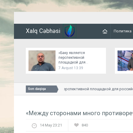
Xalq Cəbhəsi
Политика
«Баку является
перспективной
площадкой для
российско-украинских
7 Avqust 13:39
переговоров»
«Баку является перспективной площадкой для российско
Son dəqiqə
«Между сторонами много противоре
14 May 23:21
840