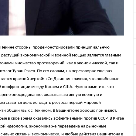
в Пекине стороны продемонстрировали принципиальную
го растущей экономической и военной мощью является главным
онами множество противоречий, как в экономической, так и
толог Туран Рзаев. По его словам, на переговорах еще раз
стается красной чертой: «Си Джинпинг заявил, что ошибочные
ой конфронтации между Китаем и США. Нужно заметить, что
арене опосредованно, оказывая активную военную и
ым ставится цель истощить ресурсы первой мировой
айти общий язык с Пекином. В Вашингтоне хорошо понимают,
рые в свое время оказались эффективными против СССР. В Китае
кой идеологии, экономика же переведена на рыночные
ы сильно связаны экономически, и любые действия Вашингтона в