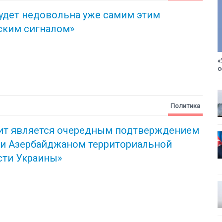
удет недовольна уже самим этим
ским сигналом»
«
с
Политика
зит является очередным подтверждением
ки
Азербайджаном территориальной
сти Украины»