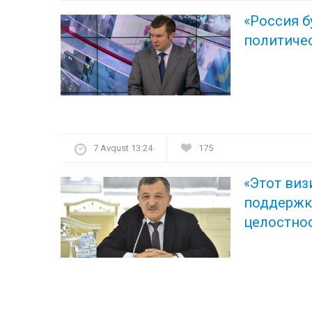
«Россия б
политиче
7 Avqust 13:24
175
«Этот ви
поддерж
целостно