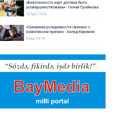
«Безопасность карт должна быть
усовершенствована» - Гюнай Гусейнова
15 İyul 15:33
«Снижение рождаемости связано с
комплексом причин» - Халид Керимли
9 İyul 19:19