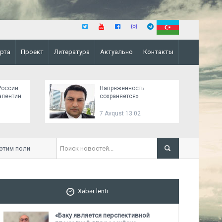
рта
Проект
Литература
Актуально
Контакты
России
Напряженность
алентин
сохраняется»
7 Avqust 13:02
им политическим сигналом»
«Этот визит является 
территориальной целост
Xəbər lenti
«Баку является перспективной