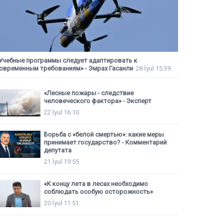
Учебные программы следует адаптировать к
овременным требованиям» - Эмрах Гасанли
28 İyul 15:39
«Лесные пожары - следствие
человеческого фактора» - Эксперт
22 İyul 16:10
Борьба с «белой смертью»: какие меры
принимает государство? - Комментарий
депутата
21 İyul 19:55
«К концу лета в лесах необходимо
соблюдать особую осторожность»
20 İyul 11:51