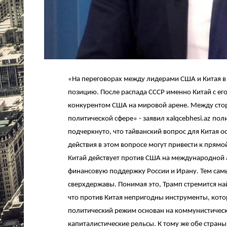
«На переговорах между лидерами США и Китая 
позицию. После распада СССР именно Китай с е
конкурентом США на мировой арене. Между стор
политической сфере» - заявил
xalqcebhesi
.
az
поли
подчеркнуто, что тайванский вопрос для Китая о
действия в этом вопросе могут привести к прям
Китай действует против США на международной 
финансовую поддержку России и Ирану. Тем сам
сверхдержавы. Понимая это, Трамп стремится н
что против Китая непригодны инструменты, кото
политический режим основан на коммунистичес
капиталистические рельсы. К тому же обе стран