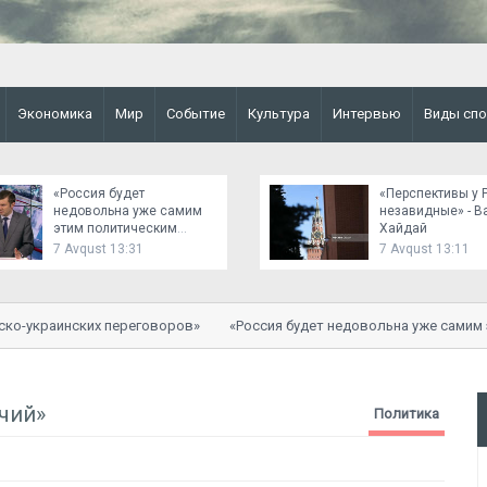
Экономика
Мир
Событие
Культура
Интервью
Виды спо
«Россия будет
«Перспективы у 
недовольна уже самим
незавидные» - В
этим политическим
Хайдай
сигналом»
7 Avqust 13:31
7 Avqust 13:11
-украинских переговоров»
«Россия будет недовольна уже самим эт
чий»
Политика