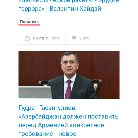
террора» - Валентин Хайдай
Политика
6 Avqust 18:01
2 975
Гудрат Гасангулиев:
«Азербайджан должен поставить
перед Арменией конкретное
требование -
новое