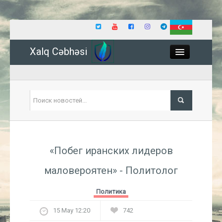
Xalq Cəbhəsi
Close
Политика
«Побег иранских лидеров
Экономика
маловероятен» - Политолог
Мир
Политика
Событие
15 May 12:20
742