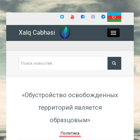
Xalq Cəbhəsi
Close
Политика
«Обустройство освобожденных
Экономика
территорий является
Мир
образцовым»
Событие
Политика