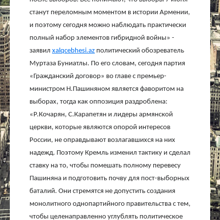
станут переломным моментом в истории Армении,
и поэтому сегодня можно наблюдать практически
полный набор элементов гибридной войны» -
заявил
xalqcebhesi.az
политический обозреватель
Муртаза Буниатлы. По его словам, сегодня партия
«Гражданский договор» во главе с премьер-
министром Н.Пашиняном является фаворитом на
выборах, тогда как оппозиция раздроблена:
«Р.Кочарян, С.Карапетян и лидеры армянской
церкви, которые являются опорой интересов
России, не оправдывают возлагавшихся на них
надежд. Поэтому Кремль изменил тактику и сделал
ставку на то, чтобы помешать полному перевесу
Пашиняна и подготовить почву для пост-выборных
баталий. Они стремятся не допустить создания
монолитного однопартийного правительства с тем,
чтобы целенаправленно углублять политическое