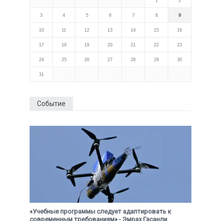
1
2
3
4
5
6
7
8
9
10
11
12
13
14
15
16
17
18
19
20
21
22
23
24
25
26
27
28
29
30
31
Событие
«Учебные программы следует адаптировать к
современным требованиям» - Эмрах Гасанли