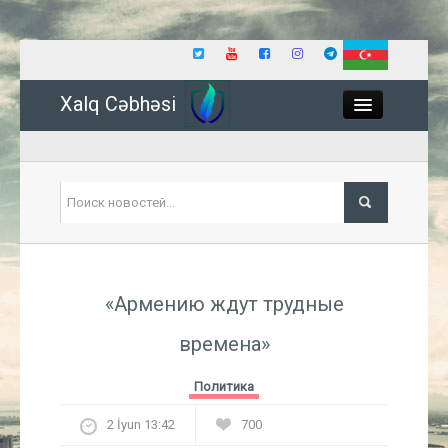
Xalq Cəbhəsi
Close
Политика
«Армению ждут трудные
Экономика
времена»
Мир
Политика
Событие
2 İyun 13:42
700