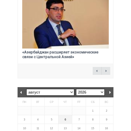
«Азербайджан расширяет экономические
связи с Центральной Азией»
ПН
ВТ
СР
ЧТ
ПТ
СБ
ВС
1
2
3
4
5
6
7
8
9
10
11
12
13
14
15
16