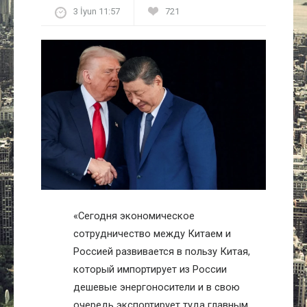
3 İyun 11:57
721
Культура
Интервью
Виды спорта
Проект
Литература
Актуально
«Сегодня экономическое
Контакты
сотрудничество между Китаем и
Россией развивается в пользу Китая,
который импортирует из России
дешевые энергоносители и в свою
очередь экспортирует туда главным