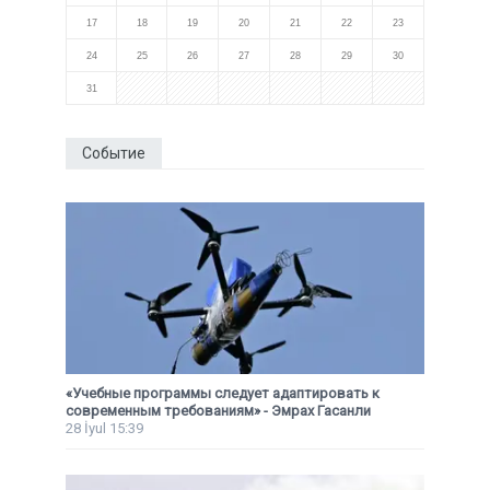
17
18
19
20
21
22
23
24
25
26
27
28
29
30
31
Событие
«Учебные программы следует адаптировать к
современным требованиям» - Эмрах Гасанли
28 İyul 15:39