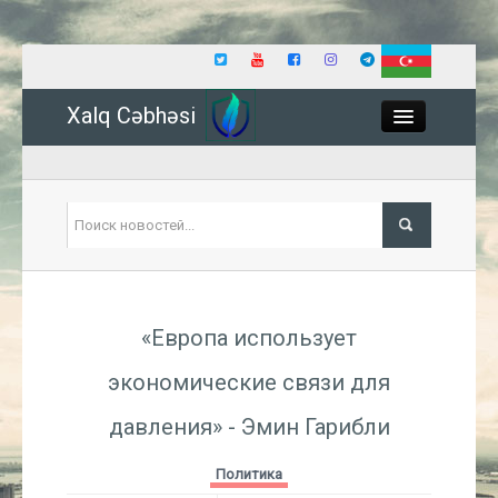
Xalq Cəbhəsi
Close
Политика
«Европа использует
Экономика
экономические связи для
Мир
давления» - Эмин Гарибли
Событие
Политика