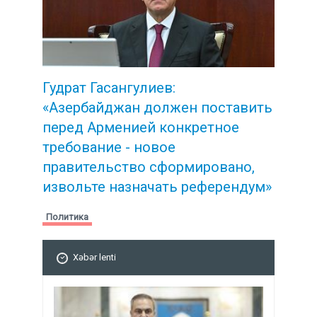
Гудрат Гасангулиев:
«Азербайджан должен поставить
перед Арменией конкретное
требование -
новое
правительство сформировано,
извольте назначать референдум»
Политика
Xəbər lenti