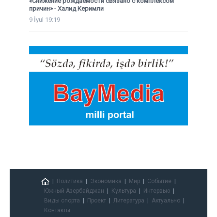
«Снижение рождаемости связано с комплексом
причин» - Халид Керимли
9 İyul 19:19
Политика
Экономика
Мир
Событие
Южный Азербайджан
Культура
Интервью
Виды спорта
Проект
Литература
Актуально
Контакты