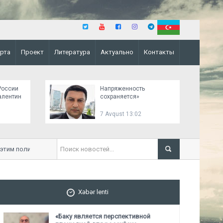
рта
Проект
Литература
Актуально
Контакты
России
Напряженность
алентин
сохраняется»
7 Avqust 13:02
им политическим сигналом»
«Этот визит является 
территориальной целос
Xəbər lenti
«Баку является перспективной