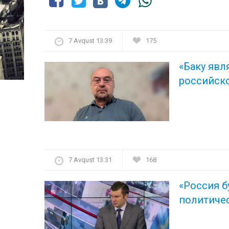
7 Avqust 13:39
175
«Баку явл
российско
7 Avqust 13:31
168
«Россия б
политиче