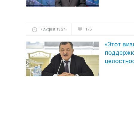
7 Avqust 13:24
175
«Этот ви
поддерж
целостно