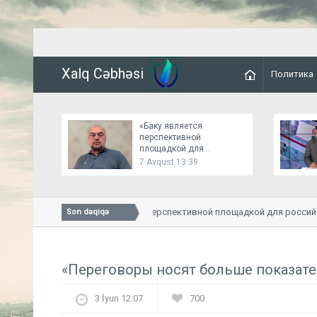
Xalq Cəbhəsi
Политика
«Баку является
перспективной
площадкой для
российско-украинских
7 Avqust 13:39
переговоров»
«Баку является перспективной площадкой для российско
Son dəqiqə
«Переговоры носят больше показате
3 İyun 12:07
700