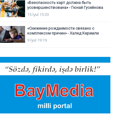
«Безопасность карт должна быть
усовершенствована» - Гюнай Гусейнова
15 İyul 15:33
«Снижение рождаемости связано с
комплексом причин» - Халид Керимли
9 İyul 19:19