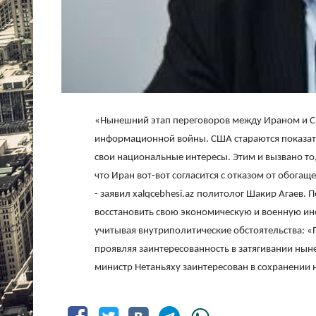
«Нынешний этап переговоров между Ираном и С
информационной войны. США стараются показать,
свои национальные интересы. Этим и вызвано то,
что Иран вот-вот согласится с отказом от обогащ
- заявил
xalqcebhesi
.
az
политолог Шакир Агаев. П
восстановить свою экономическую и военную инф
учитывая внутриполитические обстоятельства: 
проявляя заинтересованность в затягивании нын
министр Нетаньяху заинтересован в сохранении н