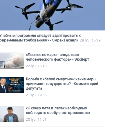
Учебные программы следует адаптировать к
овременным требованиям» - Эмрах Гасанли
28 İyul 15:39
«Лесные пожары - следствие
человеческого фактора» - Эксперт
22 İyul 16:10
Борьба с «белой смертью»: какие меры
принимает государство? - Комментарий
депутата
21 İyul 19:55
«К концу лета в лесах необходимо
соблюдать особую осторожность»
20 İyul 11:51