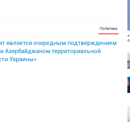
Политика
«
с
зит является очередным подтверждением
ки
Азербайджаном территориальной
сти Украины»