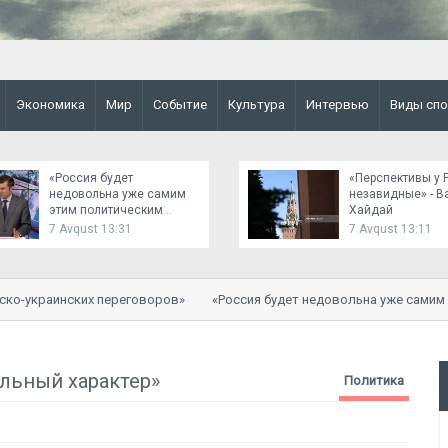
Экономика
Мир
Событие
Культура
Интервью
Виды спо
«Россия будет
«Перспективы у 
недовольна уже самим
незавидные» - В
этим политическим
Хайдай
сигналом»
7 Avqust 13:31
7 Avqust 13:11
-украинских переговоров»
«Россия будет недовольна уже самим эт
льный характер»
Политика