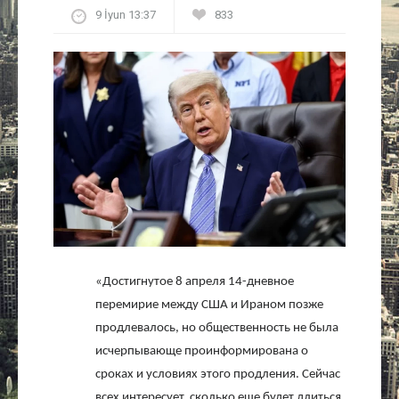
9 İyun 13:37
833
Культура
Интервью
Виды спорта
Проект
Литература
Актуально
«Достигнутое 8 апреля 14-дневное
Контакты
перемирие между США и Ираном позже
продлевалось, но общественность не была
исчерпывающе проинформирована о
сроках и условиях этого продления. Сейчас
всех интересует, сколько еще будет длиться