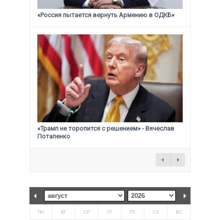
«Россия пытается вернуть Армению в ОДКБ»
«Трамп не торопится с решением» - Вячеслав
Потапенко
ПН
ВТ
СР
ЧТ
ПТ
СБ
ВС