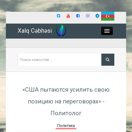
Xalq Cəbhəsi
Close
Политика
«США пытаются усилить свою
Экономика
позицию на переговорах» -
Мир
Политолог
Событие
Политика