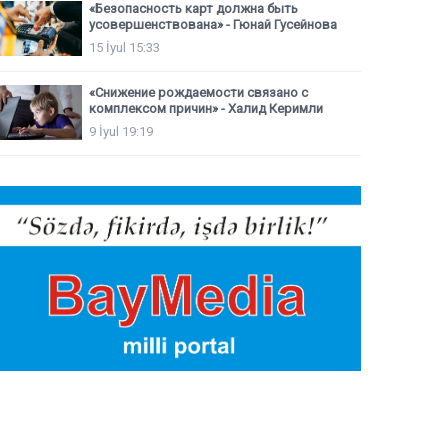
«Безопасность карт должна быть
усовершенствована» - Гюнай Гусейнова
15 İyul 15:33
«Снижение рождаемости связано с
комплексом причин» - Халид Керимли
9 İyul 19:19