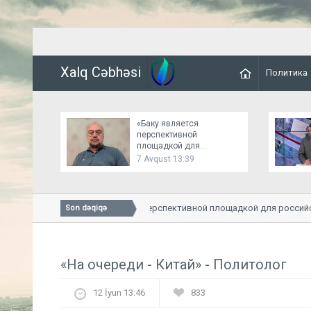
Xalq Cəbhəsi
Политика
«Баку является
перспективной
площадкой для
российско-украинских
7 Avqust 13:39
переговоров»
«Баку является перспективной площадкой для российско
Son dəqiqə
«На очереди - Китай» - Политолог
12 İyun 13:46
833