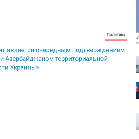
Политика
«
с
зит является очередным подтверждением
ки
Азербайджаном территориальной
сти Украины»