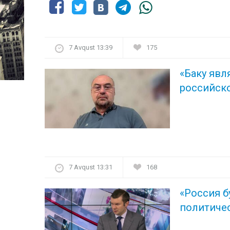
7 Avqust 13:39
175
«Баку явл
российско
7 Avqust 13:31
168
«Россия б
политиче