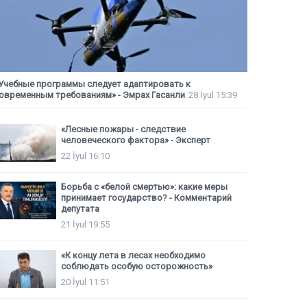
Учебные программы следует адаптировать к
овременным требованиям» - Эмрах Гасанли
28 İyul 15:39
«Лесные пожары - следствие
человеческого фактора» - Эксперт
22 İyul 16:10
Борьба с «белой смертью»: какие меры
принимает государство? - Комментарий
депутата
21 İyul 19:55
«К концу лета в лесах необходимо
соблюдать особую осторожность»
20 İyul 11:51