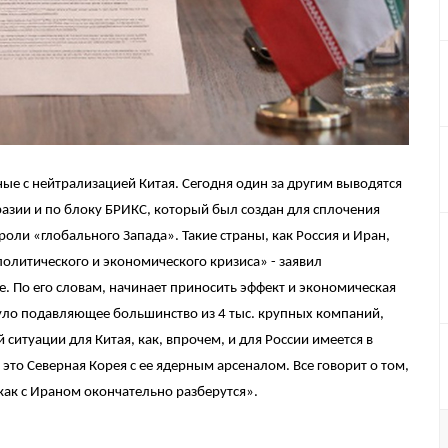
ые с нейтрализацией Китая. Сегодня один за другим выводятся
разии и по блоку БРИКС, который был создан для сплочения
ли «глобального Запада». Такие страны, как Россия и Иран,
политического и экономического кризиса» - заявил
е. По его словам, начинает приносить эффект и экономическая
уло подавляющее большинство из 4 тыс. крупных компаний,
й ситуации для Китая, как, впрочем, и для России имеется в
то Северная Корея с ее ядерным арсеналом. Все говорит о том,
 как с Ираном окончательно разберутся».