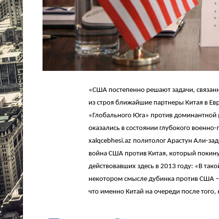
«США постепенно решают задачи, связанн
из строя ближайшие партнеры Китая в Ев
«Глобального Юга» против доминантной ро
оказались в состоянии глубокого военно-
xalqcebhesi
.
az
политолог Арастун Али-зад
война США против Китая, который покин
действовавших здесь в 2013 году: «В тако
некотором смысле дубинка против США – э
что именно Китай на очереди после того,