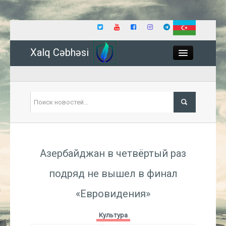
Xalq Cəbhəsi
Close
Политика
Азербайджан в четвёртый раз
Экономика
подряд не вышел в финал
Мир
«Евровидения»
Событие
Культура