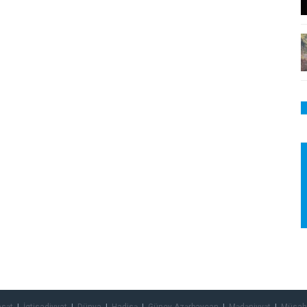
asət
İqtisadiyyat
Dünya
Hadisə
Güney Azərbaycan
Mədəniyyət
Müsah