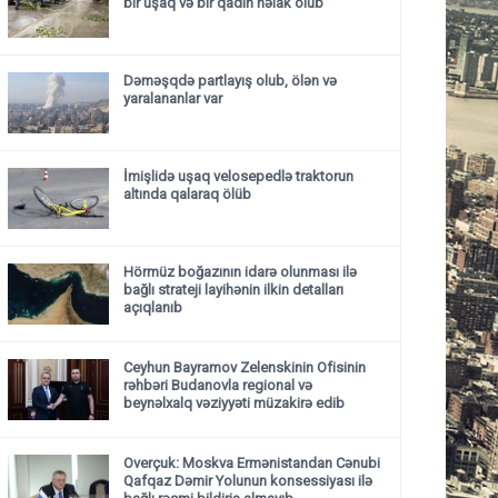
bir uşaq və bir qadın həlak olub
Dəməşqdə partlayış olub, ölən və
yaralananlar var
İmişlidə uşaq velosepedlə traktorun
altında qalaraq ölüb
Hörmüz boğazının idarə olunması ilə
bağlı strateji layihənin ilkin detalları
açıqlanıb
Ceyhun Bayramov Zelenskinin Ofisinin
rəhbəri Budanovla regional və
beynəlxalq vəziyyəti müzakirə edib
Overçuk: Moskva Ermənistandan Cənubi
Qafqaz Dəmir Yolunun konsessiyası ilə