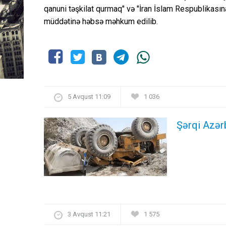
qanuni təşkilat qurmaq" və "İran İslam Respublikasına 
müddətinə həbsə məhkum edilib.
5 Avqust 11:09
1 036
Şərqi Azərb
3 Avqust 11:21
1 575