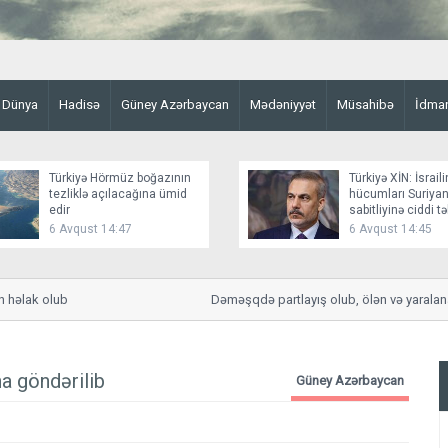
Dünya
Hadisə
Güney Azərbaycan
Mədəniyyət
Müsahibə
İdma
Türkiyə Hörmüz boğazının
Türkiyə XİN: İsraili
tezliklə açılacağına ümid
hücumları Suriyan
edir
sabitliyinə ciddi t
yaradır
6 Avqust 14:47
6 Avqust 14:45
lak olub
Dəməşqdə partlayış olub, ölən və yaralananla
a göndərilib
Güney Azərbaycan