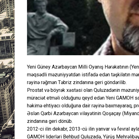
Yeni Güney Azərbaycan Milli Oyanış Hərəkatının (Yen
məqsədli məzuniyyətdən istifadə edən təşkilatın mə
rəyinə rəğmən Təbriz zindanına geri göndərilib.
Prostat və böyrək xəstəsi olan Quluzadənin məzuniy
müraciət etməli olduğunu qeyd edən Yeni GAMOH say
həkimə ehtiyacı olduğuna dair rəyinə baxmayaraq, pr
Əslən Qərbi Azərbaycan vilayətinin Qoşaçay (Miyanda
zindanına geri dönüb.
2012-ci ilin dekabr, 2013-cü ilin yanvar və fevral ay
GAMOH liderləri Behbud Quluzadə, Yürüş Mehrəlibəy