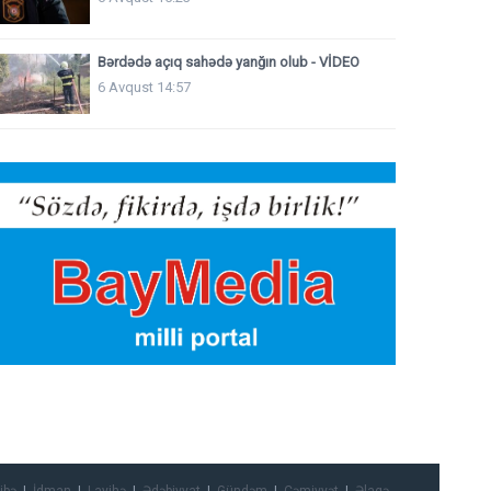
Bərdədə açıq sahədə yanğın olub - VİDEO
6 Avqust 14:57
ibə
İdman
Layihə
Ədəbiyyat
Gündəm
Cəmiyyət
Əlaqə