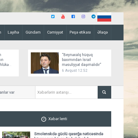
n
Layihə
Gündəm
Cəmiyyət
Peşə etikası
Əlaqə
n
“Beynəxalq hüquq
ın
baxımından İsrail
əhlükə
məsuliyyət daşımalıdır”
6 Avqust 12:52
r var
İmişlidə uşaq velosepedlə t
Xəbər lenti
Smolenskdə güclü qasırğa nəticəsində