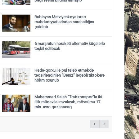
bağlı rəsmi bildiriş almayıb
Rubinyan Matviyenkoya ixrac
məhdudiyyətlərindən narahatlığını
çatdırıb
6 marşrutun hərəkəti alternativ küçələrlə
təşkil ediləcək
Hədə-qorxu ilə pul tələb etməkdə
təqsirləndirilən "Bəniz" ləqəbli tiktokerə
hökm oxunub
Məhəmməd Salah “Trabzonspor”la iki
illik müqavilə imzalayıb, mövsümə 17
mln. avro qazanacaq