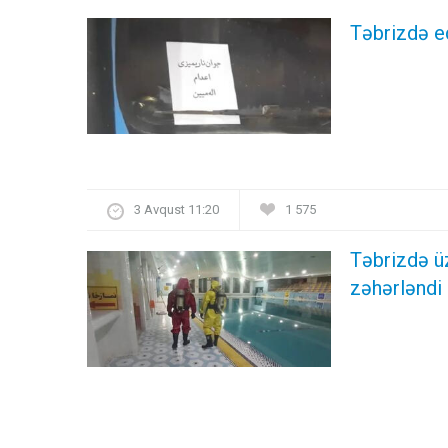
Təbrizdə e
3 Avqust 11:20
1 575
Təbrizdə ü
zəhərləndi