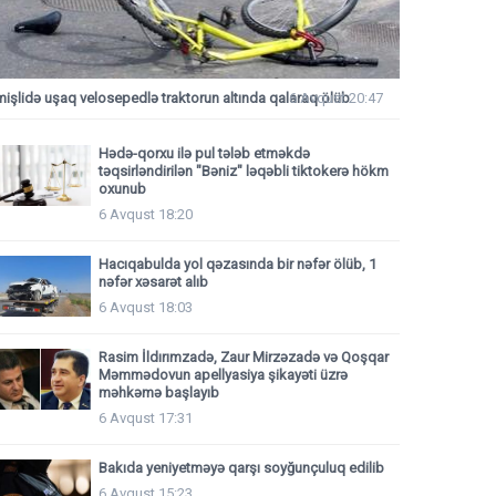
mişlidə uşaq velosepedlə traktorun altında qalaraq ölüb
6 Avqust 20:47
Hədə-qorxu ilə pul tələb etməkdə
təqsirləndirilən "Bəniz" ləqəbli tiktokerə hökm
oxunub
6 Avqust 18:20
Hacıqabulda yol qəzasında bir nəfər ölüb, 1
nəfər xəsarət alıb
6 Avqust 18:03
Rasim İldırımzadə, Zaur Mirzəzadə və Qoşqar
Məmmədovun apellyasiya şikayəti üzrə
məhkəmə başlayıb
6 Avqust 17:31
Bakıda yeniyetməyə qarşı soyğunçuluq edilib
6 Avqust 15:23