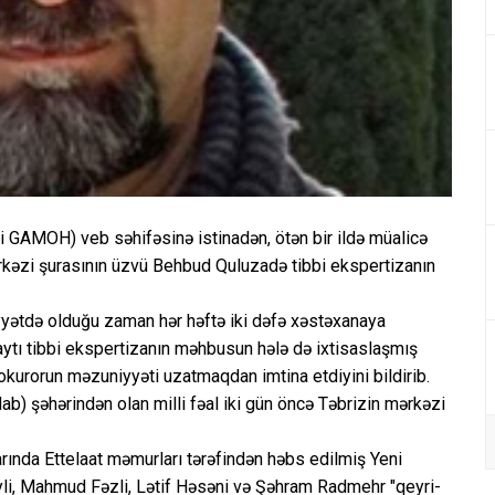
i GAMOH) veb səhifəsinə istinadən, ötən bir ildə müalicə
rkəzi şurasının üzvü Behbud Quluzadə tibbi ekspertizanın
yətdə olduğu zaman hər həftə iki dəfə xəstəxanaya
tı tibbi ekspertizanın məhbusun hələ də ixtisaslaşmış
okurorun məzuniyyəti uzatmaqdan imtina etdiyini bildirib.
b) şəhərindən olan milli fəal iki gün öncə Təbrizin mərkəzi
larında Ettelaat məmurları tərəfindən həbs edilmiş Yeni
li, Mahmud Fəzli, Lətif Həsəni və Şəhram Radmehr "qeyri-