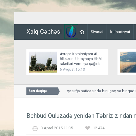
Xalq Cəbhəsi
Siyasət
İqtisadiyyat
Avropa Komissiyası Aİ
ölkələrini Ukraynaya HHM
raketləri verməyə çağırıb
6 Avqust 15:13
Smolenskdə güclü qasırğa nəticəsində bir uşaq və bir qadın hə
Son dəqiqə
Behbud Quluzadə yenidən Təbriz zindanın
3 Aprel 2015 11:35
12 474