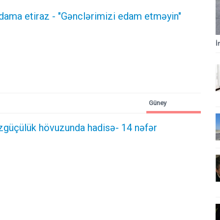
Azərbaycan
dama etiraz - "Gənclərimizi edam etməyin"
İ
Güney
Azərbaycan
zgüçülük hövuzunda hadisə- 14 nəfər