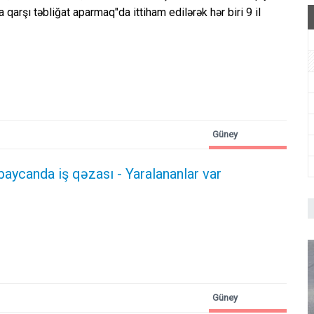
qarşı təbliğat aparmaq"da ittiham edilərək hər biri 9 il
Güney
Azərbaycan
aycanda iş qəzası - Yaralananlar var
Güney