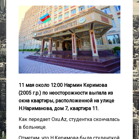
Культура
Интервью
Виды спорта
Проект
Литература
11 мая около 12:00 Нармин Керимова
Актуально
(2005 г.р.) по неосторожности выпала из
окна квартиры, расположенной на улице
Контакты
Н.Нариманова, дом 7, квартира 11.
Как передает Oxu.Az, студентка скончалась
в больнице.
Отметим, что Н.Керимова была студенткой