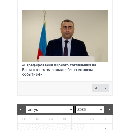
«Парафирование мирного соглашения на
Вашингтонском саммите было важным
событием»
ПН
ВТ
СР
ЧТ
ПТ
СБ
ВС
1
2