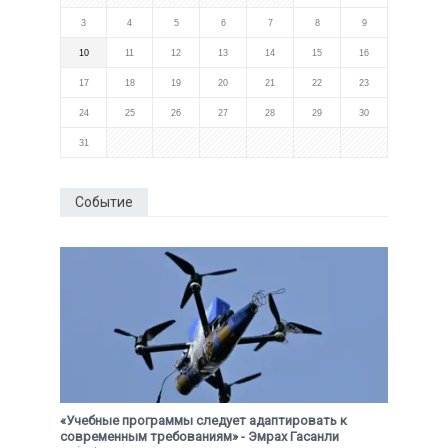
3
4
5
6
7
8
9
10
11
12
13
14
15
16
17
18
19
20
21
22
23
24
25
26
27
28
29
30
31
Событие
«Учебные программы следует адаптировать к
современным требованиям» - Эмрах Гасанли