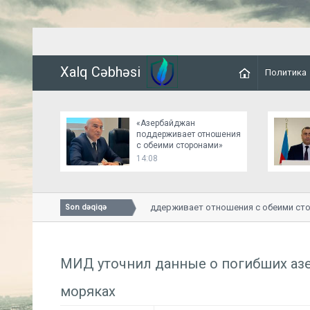
Xalq Cəbhəsi
Политика
«Азербайджан
поддерживает отношения
с обеими сторонами»
14:08
«Азербайджан поддерживает отношения с обеими стор
Son dəqiqə
МИД уточнил данные о погибших аз
моряках