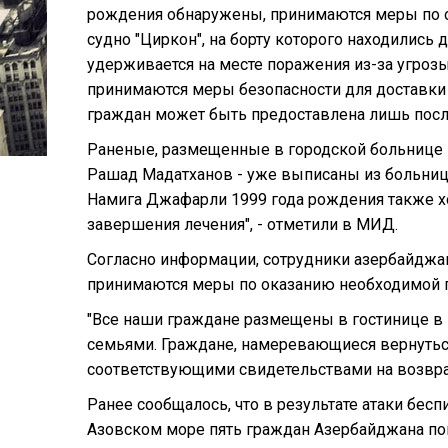
рождения обнаружены, принимаются меры по от
судно "Циркон", на борту которого находились
удерживается на месте поражения из-за угроз
принимаются меры безопасности для доставки 
граждан может быть предоставлена лишь пос
Раненые, размещенные в городской больнице Е
Рашад Мадатханов - уже выписаны из больниц
Намига Джафарли 1999 года рождения также х
завершения лечения", - отметили в МИД.
Согласно информации, сотрудники азербайджан
принимаются меры по оказанию необходимой 
"Все наши граждане размещены в гостинице в г
семьями. Граждане, намеревающиеся вернутьс
соответствующими свидетельствами на возвра
Ранее сообщалось, что в результате атаки бес
Азовском море пять граждан Азербайджана пог