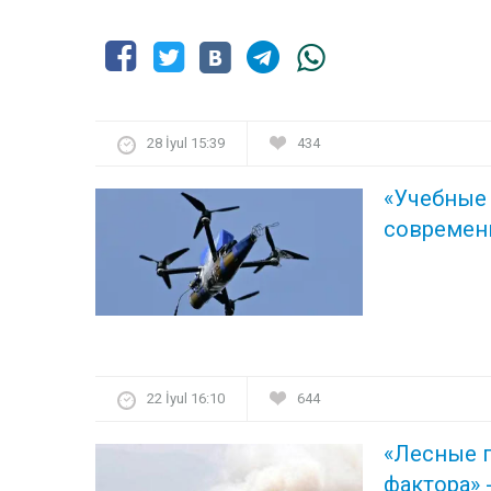
28 İyul 15:39
434
«Учебные
современ
22 İyul 16:10
644
«Лесные 
фактора» 