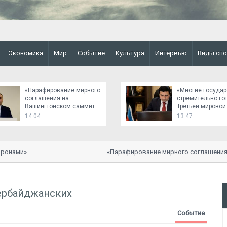
Экономика
Мир
Событие
Культура
Интервью
Виды спо
«Парафирование мирного
«Многие государ
соглашения на
стремительно го
Вашингтонском саммите
Третьей мировой
было важным событием»
14:04
13:47
онами»
«Парафирование мирного соглашения н
событием»
ербайджанских
Событие