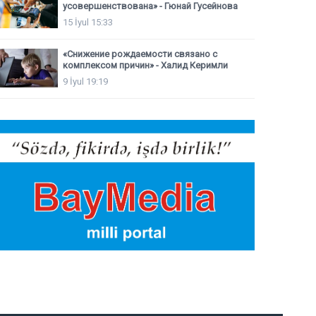
усовершенствована» - Гюнай Гусейнова
15 İyul 15:33
«Снижение рождаемости связано с
комплексом причин» - Халид Керимли
9 İyul 19:19