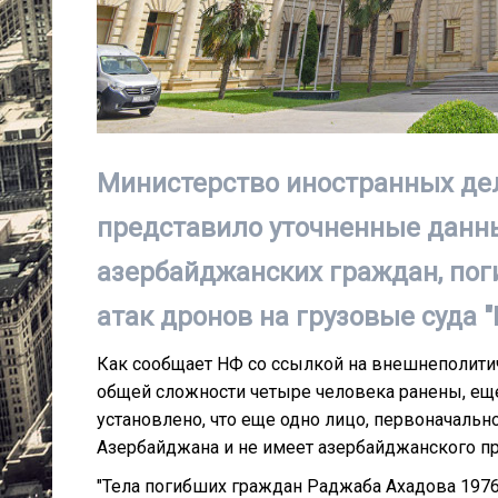
Министерство иностранных де
представило уточненные данны
азербайджанских граждан, пог
атак дронов на грузовые суда "
Как сообщает НФ со ссылкой на внешнеполити
общей сложности четыре человека ранены, еще 
установлено, что еще одно лицо, первоначаль
Азербайджана и не имеет азербайджанского пр
"Тела погибших граждан Раджаба Ахадова 1976