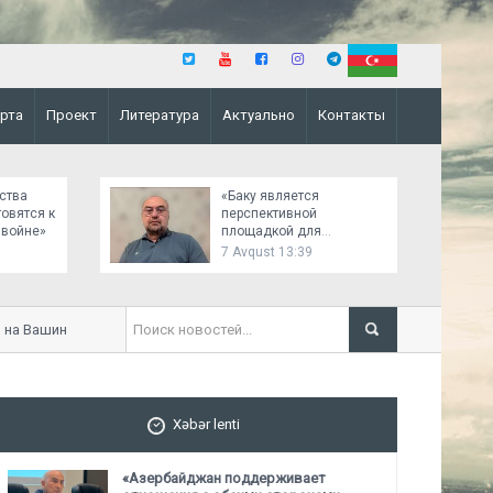
рта
Проект
Литература
Актуально
Контакты
ства
«Баку является
товятся к
перспективной
 войне»
площадкой для
российско-украинских
7 Avqust 13:39
переговоров»
а Вашингтонском саммите было важным
«Это сотрудничество м
Персидский залив - Южн
Xəbər lenti
«Азербайджан поддерживает