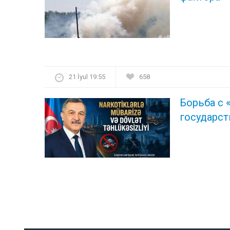
21 İyul 19:55
658
Борьба с 
государст