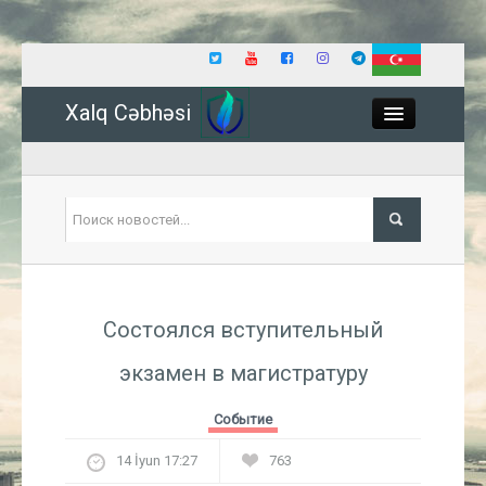
Xalq Cəbhəsi
Close
Политика
Состоялся вступительный
Экономика
экзамен в магистратуру
Мир
Событие
Событие
14 İyun 17:27
763