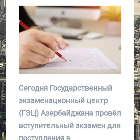
Культура
Интервью
Виды спорта
Проект
Литература
Сегодня Государственный
Актуально
экзаменационный центр
Контакты
(ГЭЦ) Азербайджана провёл
вступительный экзамен для
поступления в