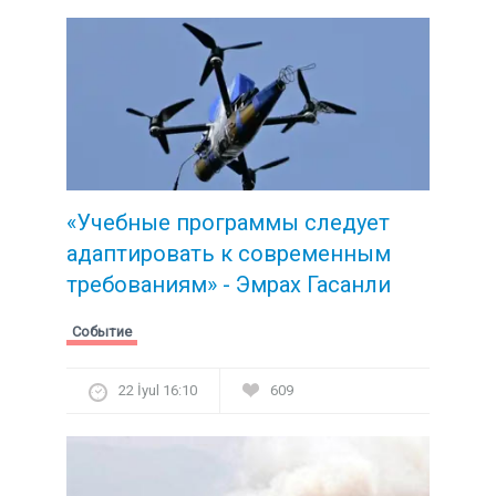
«Учебные программы следует
адаптировать к современным
требованиям» - Эмрах Гасанли
Событие
22 İyul 16:10
609