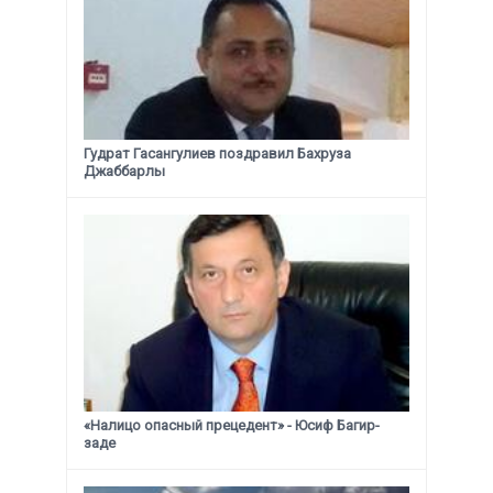
Гудрат Гасангулиев поздравил Бахруза
Джаббарлы
«Налицо опасный прецедент» - Юсиф Багир-
заде