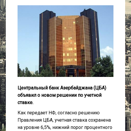
Культура
Интервью
Виды спорта
Проект
Литература
Актуально
Центральный банк Азербайджана (ЦБА)
объявил о новом решении по учетной
Контакты
ставке.
Как передает НФ, согласно решению
Правления ЦБА, учетная ставка сохранена
на уровне 6,5%, нижний порог процентного