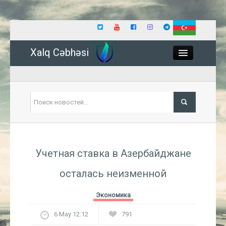
Xalq Cəbhəsi
Close
Политика
Учетная ставка в Азербайджане
Экономика
осталась неизменной
Мир
Экономика
Событие
6 May 12:12
791