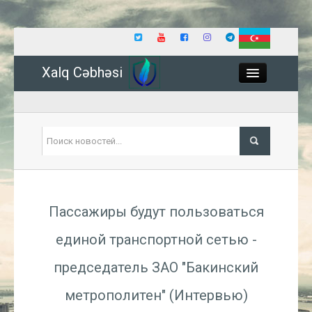
Xalq Cəbhəsi
Close
Политика
Пассажиры будут пользоваться
Экономика
единой транспортной сетью -
Мир
председатель
ЗАО "Бакинский
Событие
метрополитен" (Интервью)