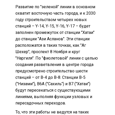
Развитие по "зеленой" линии в основном
охватит восточную часть города, и к 2030
году строительством четырех новых
станций – Y-14, Y-15, Y-16, Y-17 – будет
заполнен промежуток от станции "Хатаи"
до станции "Ази Асланов". Эти станции
расположатся в таких точках, как "Аг
Шехер", проспект 8 Ноября и круг
"Наргиля". По "фиолетовой" линии с целью
создания разветвления в центре города
предусмотрено строительство шести
станций – от B-4 до B-8. Станции B-5
("Низами"), B6A ("Сахиль") и B7 ("Хатаи")
будут пересекаться с существующими
линиями, выполняя функции узловых и
пересадочных переходов.
То, что эти работы не ведутся на таких