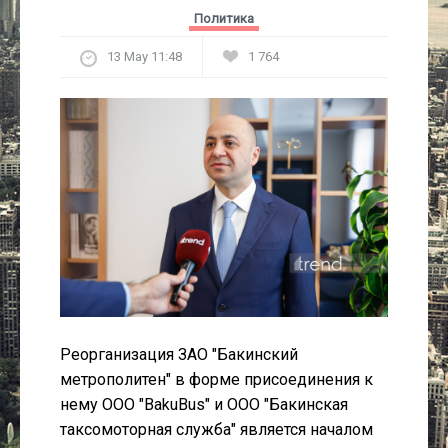
Культура
Политика
13 May 11:48
1 764
Интервью
Виды спорта
Проект
Литература
Актуально
Контакты
Реорганизация ЗАО "Бакинский
метрополитен" в форме присоединения к
нему ООО "BakuBus" и ООО "Бакинская
таксомоторная служба" является началом