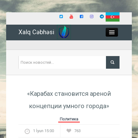
Xalq Cəbhəsi
Close
Политика
«Карабах становится ареной
Экономика
концепции умного города»
Мир
Политика
Событие
1 İyun 15:00
763