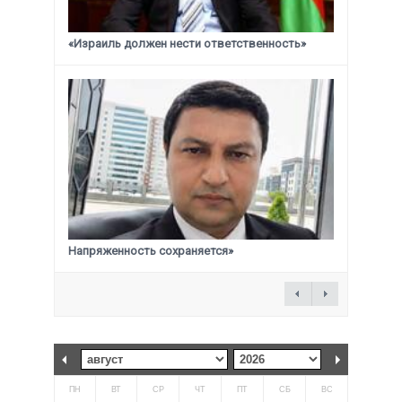
«Израиль должен нести ответственность»
Напряженность сохраняется»
ПН
ВТ
СР
ЧТ
ПТ
СБ
ВС