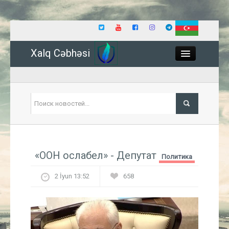
Xalq Cəbhəsi
Close
Политика
«ООН ослабел» - Депутат
Политика
Экономика
2 İyun 13:52
658
Мир
Событие