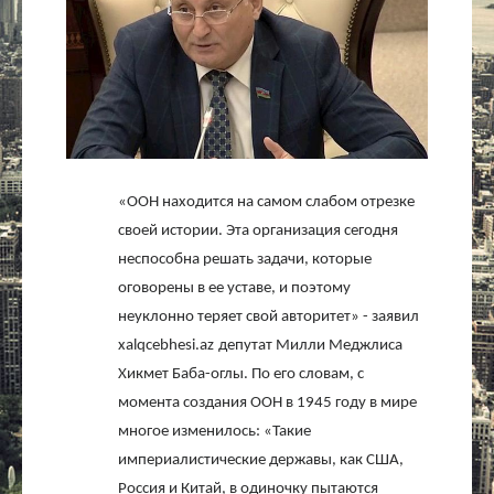
Культура
Интервью
Виды спорта
Проект
«ООН находится на самом слабом отрезке
своей истории. Эта организация сегодня
Литература
неспособна решать задачи, которые
оговорены в ее уставе, и поэтому
Актуально
неуклонно теряет свой авторитет» - заявил
xalqcebhesi
.
az
депутат Милли Меджлиса
Контакты
Хикмет Баба-оглы. По его словам, с
момента создания ООН в 1945 году в мире
многое изменилось: «Такие
империалистические державы, как США,
Россия и Китай, в одиночку пытаются