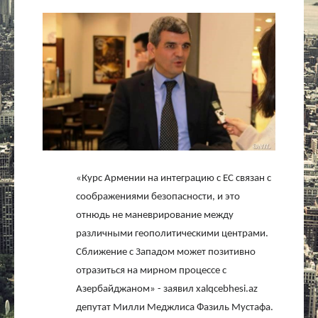
Культура
Интервью
Виды спорта
Проект
Литература
«Курс Армении на интеграцию с ЕС связан с
соображениями безопасности, и это
Актуально
отнюдь не маневрирование между
различными геополитическими центрами.
Контакты
Сближение с Западом может позитивно
отразиться на мирном процессе с
Азербайджаном» - заявил
xalqcebhesi
.
az
депутат Милли Меджлиса Фазиль Мустафа.