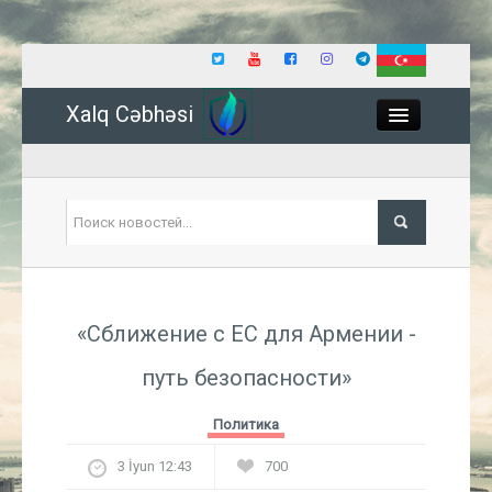
Xalq Cəbhəsi
Close
Политика
«Сближение с ЕС для Армении -
Экономика
путь безопасности»
Мир
Политика
Событие
3 İyun 12:43
700