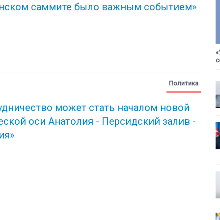
нском саммите было важным событием»
«
с
Политика
удничество может стать началом новой
ческой
оси Анатолия - Персидский залив -
ия»