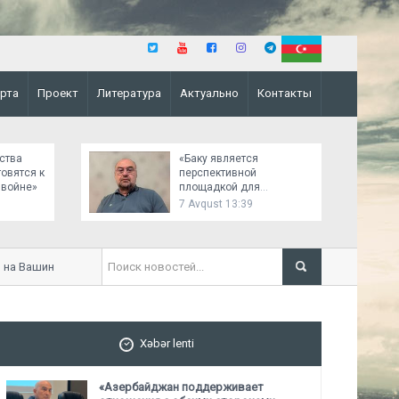
рта
Проект
Литература
Актуально
Контакты
ства
«Баку является
товятся к
перспективной
 войне»
площадкой для
российско-украинских
7 Avqust 13:39
переговоров»
 Вашингтонском саммите было важным
«Это сотрудничество мо
Персидский залив - Южн
Xəbər lenti
«Азербайджан поддерживает