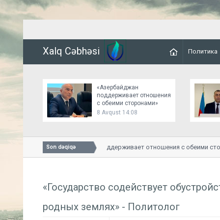
Xalq Cəbhəsi
Политика
«Азербайджан
поддерживает отношения
с обеими сторонами»
8 Avqust 14:08
«Азербайджан поддерживает отношения с обеими сторо
Son dəqiqə
«Государство содействует обустройс
родных землях» - Политолог