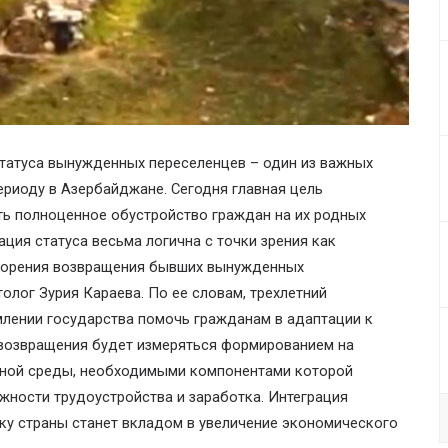
татуса вынужденных переселенцев – один из важных
ериоду в Азербайджане. Сегодня главная цель
ть полноценное обустройство граждан на их родных
ация статуса весьма логична с точки зрения как
скорения возвращения бывших вынужденных
толог Зурия Караева. По ее словам, трехлетний
млении государства помочь гражданам в адаптации к
о возвращения будет измеряться формированием на
ной среды, необходимыми компонентами которой
жности трудоустройства и заработка. Интеграция
ку страны станет вкладом в увеличение экономического