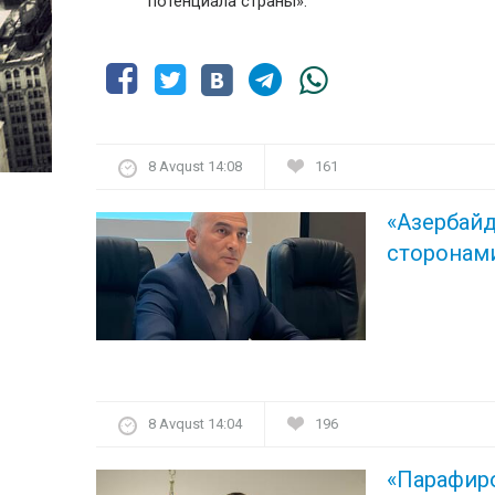
потенциала страны».
8 Avqust 14:08
161
«Азербай
сторонам
8 Avqust 14:04
196
«Парафир