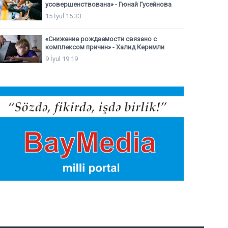
усовершенствована» - Гюнай Гусейнова
15 İyul 15:33
«Снижение рождаемости связано с
комплексом причин» - Халид Керимли
9 İyul 19:19