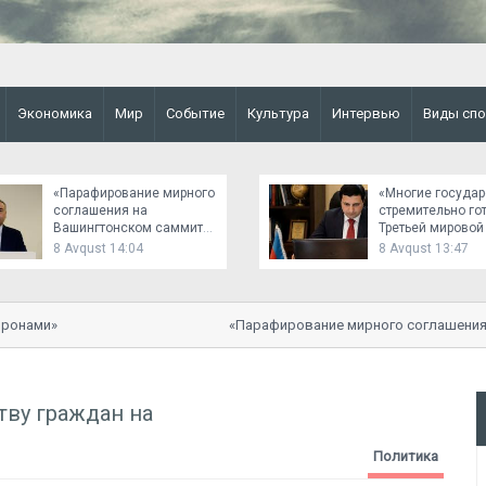
Экономика
Мир
Событие
Культура
Интервью
Виды спо
«Парафирование мирного
«Многие государ
соглашения на
стремительно го
Вашингтонском саммите
Третьей мировой
было важным событием»
8 Avqust 14:04
8 Avqust 13:47
нами»
«Парафирование мирного соглашения на
событием»
тву граждан на
Политика