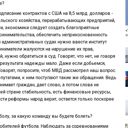
е?
дписание контрактов с США на 8,5 млрд. долларов -
ельского хозяйства, перерабатывающих предприятий,
, экономики следует создать благоприятные
«
принимательства, обеспечить неприкосновенность
с
 административных судах нужно ввести институт
иниматели жалуются на нарушение их прав,
 нужно обратиться в суд. Говорят, что нет, не говоря
 результата надежды мало. Даже если добьемся,
оворят, попросите, чтоб МВД рассмотрел наш вопрос.
епутатами, к ним поступают такие же обращения. Ведь
нимает граждан, дает слово, а потом слова не
ей стране стабильность, есть финансовые ресурсы,
сти реформы народ верит, остается только поскорее
тболу, за какую команду вы будете болеть?
любителей футбола. Наблюдать за соревнованиями