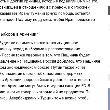
ть и другие причины, которые подвигли CNN на это.
зникшей в отношениях и с Ираном, и с Россией,
Оказывает Ирану гуманитарную помощь, остается
и проч. Поэтому не думаю, чтобы Иран попался на
 выборов в Армении?
будет ли он иметь также конституционное
шиняну перед выборами и распространение
о Россия тоже уверена в том, что Пашинян будет
авление на Пашиняна, Россия добилась, что Пашинян
тском экономическом союзе. Путин также хочет
 оппозиции с тем, чтобы постоянно держать
 в Армении пророссийского деятеля не отвечает
отив Армении могут быть введены санкции ЕС. В
ию многие товары, которые ей не продаются. По-
лись. Азербайджану и Турции тоже нужно, чтобы