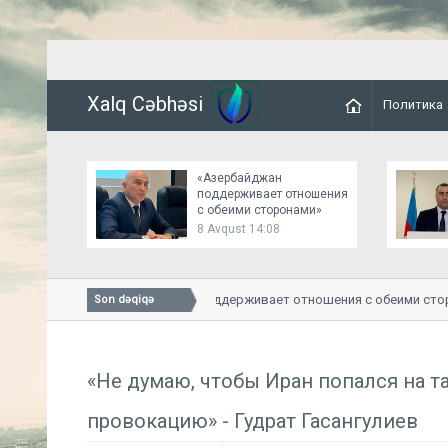
Xalq Cəbhəsi
Политика
«Азербайджан
поддерживает отношения
с обеими сторонами»
8 Avqust 14:08
«Азербайджан поддерживает отношения с обеими сторон
Son dəqiqə
«Не думаю, чтобы Иран попался на 
провокацию» - Гудрат Гасангулиев