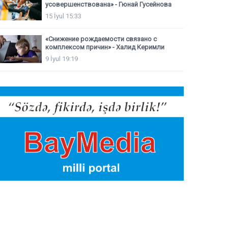
усовершенствована» - Гюнай Гусейнова
15 İyul 15:33
«Снижение рождаемости связано с
комплексом причин» - Халид Керимли
9 İyul 19:19