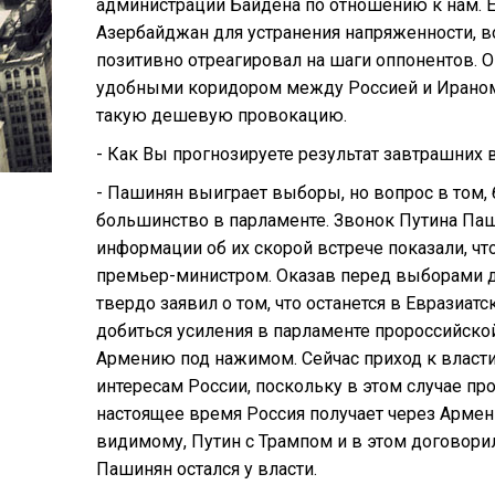
администрации Байдена по отношению к нам. Ес
Азербайджан для устранения напряженности, во
позитивно отреагировал на шаги оппонентов. 
удобными коридором между Россией и Ираном 
такую дешевую провокацию.
- Как Вы прогнозируете результат завтрашних
- Пашинян выиграет выборы, но вопрос в том, 
большинство в парламенте. Звонок Путина Па
информации об их скорой встрече показали, чт
премьер-министром. Оказав перед выборами д
твердо заявил о том, что останется в Евразиа
добиться усиления в парламенте пророссийской
Армению под нажимом. Сейчас приход к власти
интересам России, поскольку в этом случае пр
настоящее время Россия получает через Армен
видимому, Путин с Трампом и в этом договори
Пашинян остался у власти.