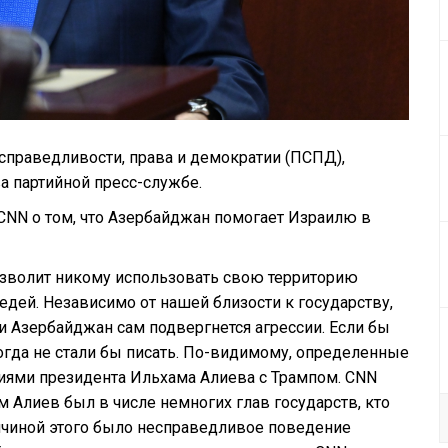
справедливости, права и демократии (ПСПД),
а партийной пресс-службе.
 CNN о том, что Азербайджан помогает Израилю в
позволит никому использовать свою территорию
едей. Независимо от нашей близости к государству,
ли Азербайджан сам подвергнется агрессии. Если бы
гда не стали бы писать. По-видимому, определенные
иями президента Ильхама Алиева с Трампом. CNN
м Алиев был в числе немногих глав государств, кто
чиной этого было несправедливое поведение