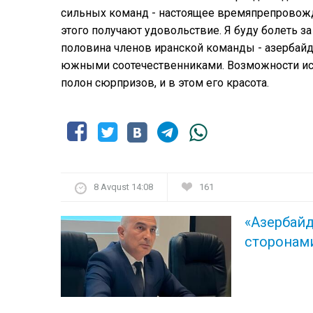
сильных команд - настоящее времяпрепровожде
этого получают удовольствие. Я буду болеть за
половина членов иранской команды - азербайд
южными соотечественниками. Возможности исп
полон сюрпризов, и в этом его красота.
8 Avqust 14:08
161
«Азербай
сторонам