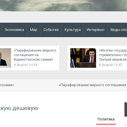
Экономика
Мир
Событие
Культура
Интервью
Виды спо
«Парафирование мирного
«Многие государ
соглашения на
стремительно го
Вашингтонском саммите
Третьей мировой
было важным событием»
8 Avqust 14:04
8 Avqust 13:47
ами»
«Парафирование мирного соглашения на 
событием»
такую дешевую
Политика