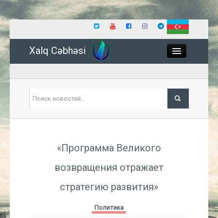
Xalq Cəbhəsi
Close
Политика
«Программа Великого
Экономика
возвращения отражает
Мир
стратегию развития»
Событие
Политика