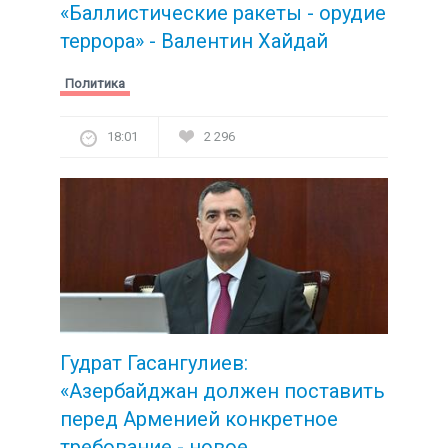
«Баллистические ракеты - орудие
террора» - Валентин Хайдай
Политика
18:01
2 296
Гудрат Гасангулиев:
«Азербайджан должен поставить
перед Арменией конкретное
требование -
новое