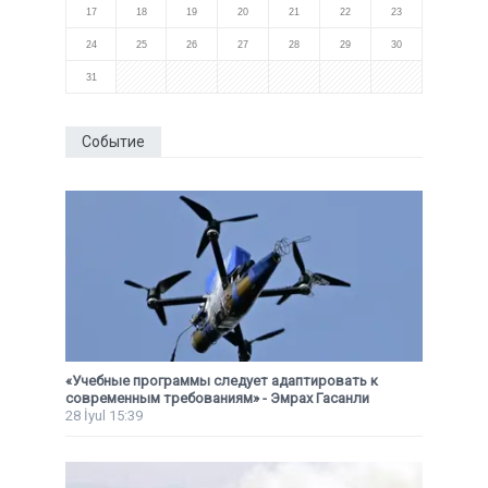
17
18
19
20
21
22
23
24
25
26
27
28
29
30
31
Событие
«Учебные программы следует адаптировать к
современным требованиям» - Эмрах Гасанли
28 İyul 15:39