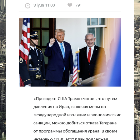
8 İyun 11:00
791
Культура
Интервью
Виды спорта
Проект
Литература
Актуально
«Президент США Трамп считает, что путем
Контакты
давления на Иран, включая меры по
международной изоляции и экономические
санкции, можно добиться отказа Тегерана
от программы обогащения урана. В своем
интервью
CNBC
этот план поддержал