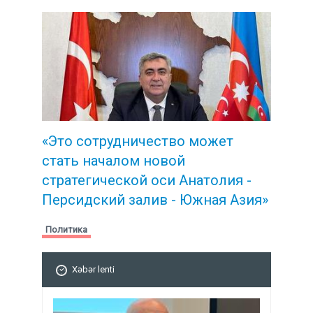
«Это сотрудничество может
стать началом новой
стратегической
оси Анатолия -
Персидский залив - Южная Азия»
Политика
Xəbər lenti