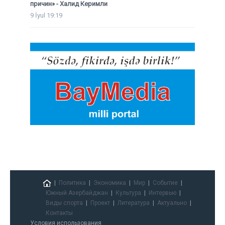
причин» - Халид Керимли
9 İyul 19:19
Политика
Экономика
Мир
Событие
Южный Азербайджан
Культура
Интервью
Виды спорта
Проект
Литература
Актуально
Контакты
Условия использования