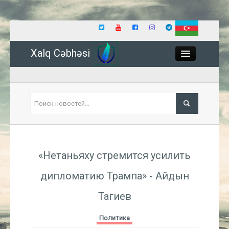
Xalq Cəbhəsi
Close
Политика
«Нетаньяху стремится усилить
Экономика
дипломатию Трампа» - Айдын
Мир
Тагиев
Событие
Политика