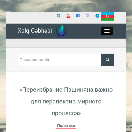
Xalq Cəbhəsi
Close
Политика
«Переизбрание Пашиняна важно
Экономика
для перспектив мирного
Мир
процесса»
Событие
Политика