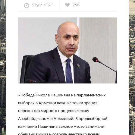
9 İyun 13:21
756
Культура
Интервью
Виды спорта
Проект
Литература
Актуально
«Победа Никола Пашиняна на парламентских
Контакты
выборах в Армении важна с точки зрения
перспектив мирного процесса между
Азербайджаном и Арменией. В предвыборной
кампании Пашиняна важное место занимали
обещания мира и сотрудничества со всеми