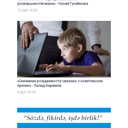
усовершенствована» - Гюнай Гусейнова
15 İyul 15:33
«Снижение рождаемости связано с комплексом
причин» - Халид Керимли
9 İyul 19:19