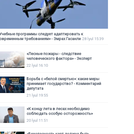
Учебные программы следует адаптировать к
овременным требованиям» - Эмрах Гасанли
28 İyul 15:39
«Лесные пожары - следствие
человеческого фактора» - Эксперт
22 İyul 16:10
Борьба с «белой смертью»: какие меры
принимает государство? - Комментарий
депутата
21 İyul 19:55
«К концу лета в лесах необходимо
соблюдать особую осторожность»
20 İyul 11:51
«Безопасность карт должна быть