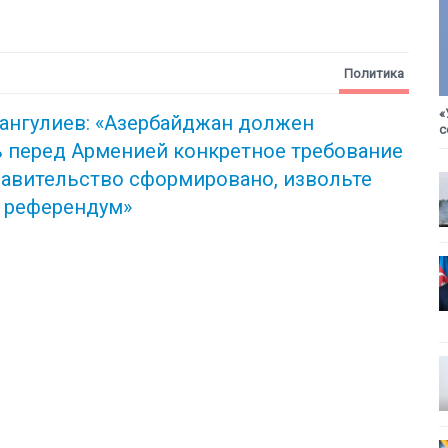
Политика
«
сангулиев: «Азербайджан должен
с
ь перед Арменией конкретное требование
равительство сформировано, извольте
ь референдум»