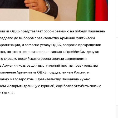
ии из ОДКБ представляет собой реакцию на победу Пашиняна
е задолго до выборов правительство Армении фактически
организации, и согласно уставу ОДКБ, вопрос о прекращении
ят, но этого не произошло» - заявил
xalqcebhesi
.
az
депутат
о словам, российская сторона своими заявлениями
в Армении козырь для выступлений против правительства
лючение Армении из ОДКБ под давлением России, и
равно маловероятны. Правительству Пашиняна нужно
ом и открыть границу с Турцией, еще более углубить связи с
из ОДКБ».