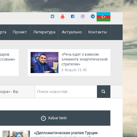
рта
Проект
Литература
Актуально
Контакты
даров
«Речь идет о важном
ассовым»
элементе энергетической
стратегии»
6 Avqust 15:45
а» - Валентин Хайдай
Гудрат Гасангулиев: «А
требование -
новое прав
Xəbər lenti
«Дипломатические усилия Турции