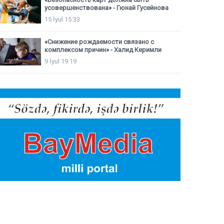
усовершенствована» - Гюнай Гусейнова
15 İyul 15:33
«Снижение рождаемости связано с
комплексом причин» - Халид Керимли
9 İyul 19:19