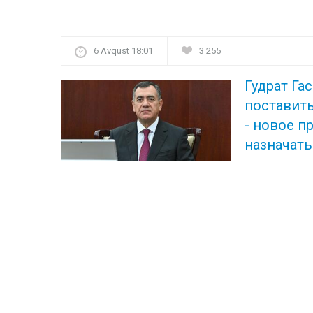
6 Avqust 18:01
3 255
Гудрат Га
поставит
-
новое п
назначат