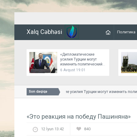
Xalq Cəbhəsi
Политика
«Дипломатические
усилия Турции могут
изменить политический
баланс» - Политолог
6 Avqust 19:01
«Дипломатические усилия Турции могут изменить политич
Son dəqiqə
«Это реакция на победу Пашиняна»
12 İyun 13:42
840