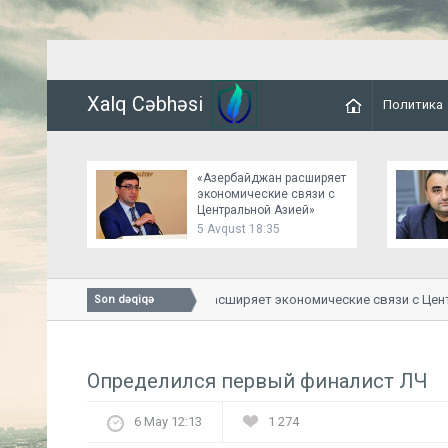
Xalq Cəbhəsi
Политика
«Азербайджан расширяет
экономические связи с
Центральной Азией»
5 Avqust 18:35
«Азербайджан расширяет экономические связи с Центра
Son dəqiqə
Определился первый финалист ЛЧ
6 May 12:13
1 274