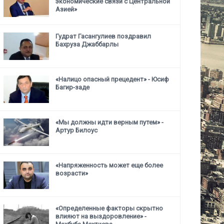
экономические связи с Центральной
Азией»
Гудрат Гасангулиев поздравил
Бахруза Джаббарлы
«Налицо опасный прецедент» - Юсиф
Багир-заде
«Мы должны идти верным путем» -
Артур Билоус
«Напряженность может еще более
возрасти»
«Определенные факторы скрытно
влияют на выздоровление» -