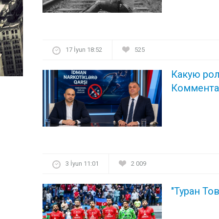
17 İyun 18:52
525
Какую рол
Коммента
3 İyun 11:01
2 009
"Туран То