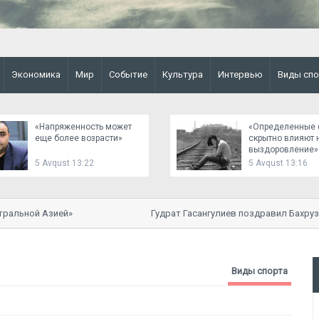
Экономика
Мир
Событие
Культура
Интервью
Виды спо
«Напряженность может
«Определенные 
еще более возрасти»
скрытно влияют 
выздоровление» 
Махбуба Мехтие
5 Avqust 13:22
5 Avqust 13:16
льной Азией»
Гудрат Гасангулиев поздравил Бахруза
Виды спорта