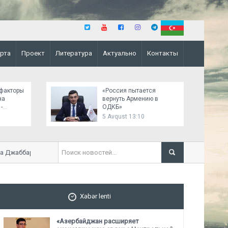
рта
Проект
Литература
Актуально
Контакты
факторы
«Россия пытается
на
вернуть Армению в
-
ОДКБ»
ва
5 Avqust 13:10
 Джаббарлы
«Налицо опасный прецед
Xəbər lenti
«Азербайджан расширяет