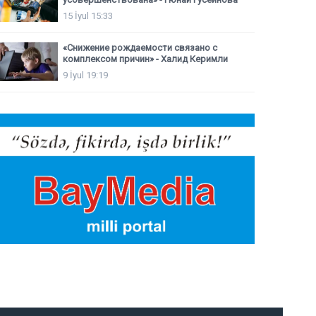
15 İyul 15:33
«Снижение рождаемости связано с
комплексом причин» - Халид Керимли
9 İyul 19:19