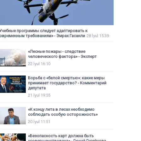
Учебные программы следует адаптировать к
овременным требованиям» - Эмрах Гасанли
28 İyul 15:39
«Лесные пожары - следствие
человеческого фактора» - Эксперт
22 İyul 16:10
Борьба с «белой смертью»: какие меры
принимает государство? - Комментарий
депутата
21 İyul 19:55
«К концу лета в лесах необходимо
соблюдать особую осторожность»
20 İyul 11:51
«Безопасность карт должна быть
усовершенствована» - Гюнай Гусейнова