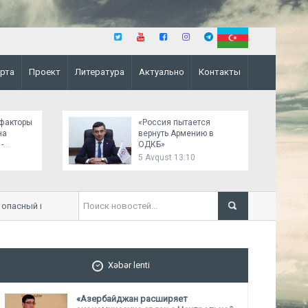
рта
Проект
Литература
Актуально
Контакты
факторы
«Россия пытается
на
вернуть Армению в
-
ОДКБ»
ва
5 Avqust 13:10
сный прецедент» - Юсиф Багир-заде
Xəbər lenti
«Азербайджан расширяет