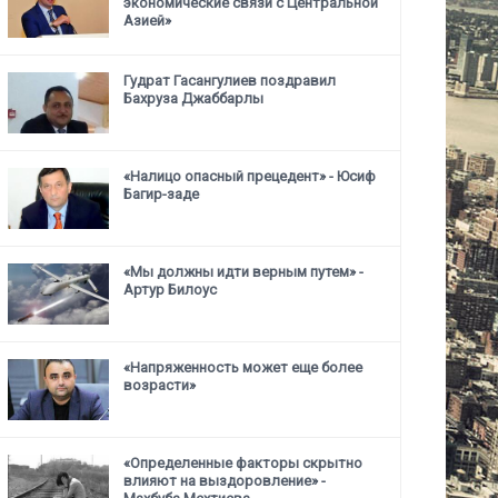
экономические связи с Центральной
Азией»
Гудрат Гасангулиев поздравил
Бахруза Джаббарлы
«Налицо опасный прецедент» - Юсиф
Багир-заде
«Мы должны идти верным путем» -
Артур Билоус
«Напряженность может еще более
возрасти»
«Определенные факторы скрытно
влияют на выздоровление» -