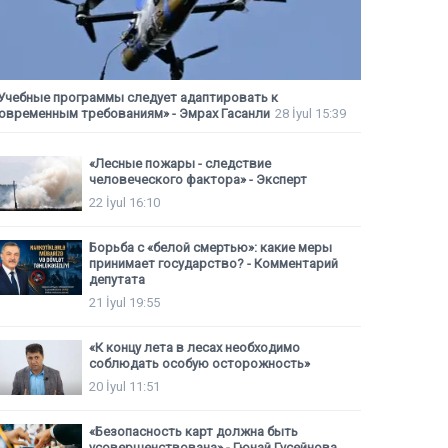
Учебные программы следует адаптировать к
овременным требованиям» - Эмрах Гасанли
28 İyul 15:39
«Лесные пожары - следствие
человеческого фактора» - Эксперт
22 İyul 16:10
Борьба с «белой смертью»: какие меры
принимает государство? - Комментарий
депутата
21 İyul 19:55
«К концу лета в лесах необходимо
соблюдать особую осторожность»
20 İyul 11:51
«Безопасность карт должна быть
усовершенствована» - Гюнай Гусейнова