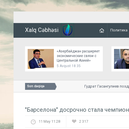
Xalq Cəbhəsi
Политика
«Азербайджан расширяет
экономические связи с
Центральной Азией»
5 Avqust 18:35
зи с Центральной Азией»
Гудрат Гасангулиев поздра
Son dəqiqə
"Барселона" досрочно стала чемпио
11 May 11:28
2 317