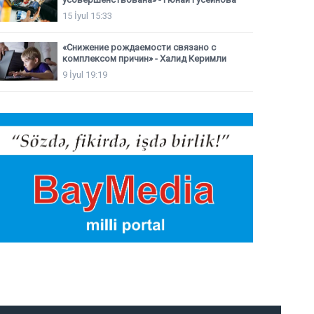
15 İyul 15:33
«Снижение рождаемости связано с
комплексом причин» - Халид Керимли
9 İyul 19:19