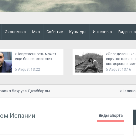
Экономика
Мир
Событие
Культура
Интервью
Виды спо
«Напряженность может
«Определенные 
еще более возрасти»
скрытно влияют 
выздоровление» 
Махбуба Мехтие
5 Avqust 13:22
5 Avqust 13:16
вил Бахруза Джаббарлы
«Налицо опа
ном Испании
Виды спорта