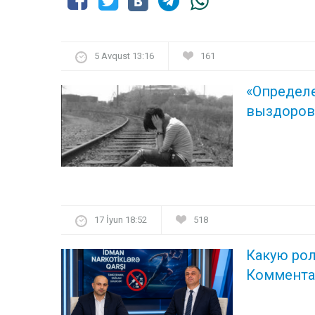
5 Avqust 13:16
161
«Определ
выздоров
17 İyun 18:52
518
Какую рол
Коммента