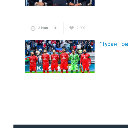
3 İyun 11:01
2 002
"Туран То